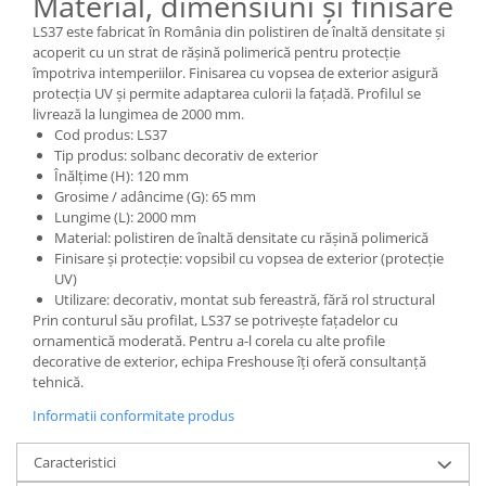
Material, dimensiuni și finisare
LS37 este fabricat în România din polistiren de înaltă densitate și
acoperit cu un strat de rășină polimerică pentru protecție
împotriva intemperiilor. Finisarea cu vopsea de exterior asigură
protecția UV și permite adaptarea culorii la fațadă. Profilul se
livrează la lungimea de 2000 mm.
Cod produs: LS37
Tip produs: solbanc decorativ de exterior
Înălțime (H): 120 mm
Grosime / adâncime (G): 65 mm
Lungime (L): 2000 mm
Material: polistiren de înaltă densitate cu rășină polimerică
Finisare și protecție: vopsibil cu vopsea de exterior (protecție
UV)
Utilizare: decorativ, montat sub fereastră, fără rol structural
Prin conturul său profilat, LS37 se potrivește fațadelor cu
ornamentică moderată. Pentru a-l corela cu alte profile
decorative de exterior, echipa Freshouse îți oferă consultanță
tehnică.
Informatii conformitate produs
Caracteristici