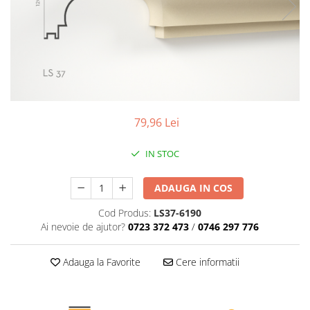
Coloane de interior
Baze coloane
Capiteluri coloane
Inele coloane
Inele coloane
Piedestaluri coloane
Trunchiuri coloane
79,96 Lei
Semicoloane de interior
Baze semicoloane
IN STOC
Inele semicoloane
ADAUGA IN COS
Capiteluri semicoloane
Piedestaluri semicoloane
Cod Produs:
LS37-6190
Trunchiuri semicoloane
Ai nevoie de ajutor?
0723 372 473
/
0746 297 776
Mulaje de interior
Adauga la Favorite
Cere informatii
Rozete de interior
Panouri decorative
Cadru de arc