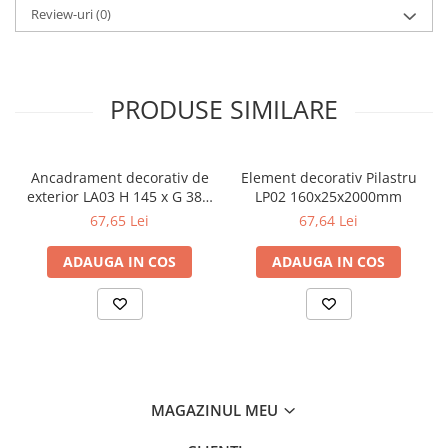
Review-uri
(0)
PRODUSE SIMILARE
Ancadrament decorativ de
Element decorativ Pilastru
exterior LA03 H 145 x G 38 x
LP02 160x25x2000mm
L 2000 mm
67,65 Lei
67,64 Lei
ADAUGA IN COS
ADAUGA IN COS
MAGAZINUL MEU