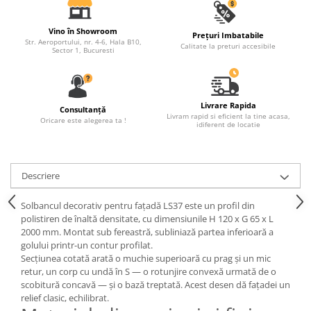
Fronton
Vino în Showroom
Prețuri Imbatabile
Șeminee decorative
Str. Aeroportului, nr. 4-6, Hala B10,
Calitate la preturi accesibile
Sector 1, Bucuresti
Panouri pentru tavan
Console de interior
Cadre de ușă
Livrare Rapida
Consultanță
Livram rapid si eficient la tine acasa,
Oricare este alegerea ta !
Ornamente de colț
idiferent de locatie
Descriere
Solbancul decorativ pentru fațadă LS37 este un profil din
polistiren de înaltă densitate, cu dimensiunile H 120 x G 65 x L
2000 mm. Montat sub fereastră, subliniază partea inferioară a
golului printr-un contur profilat.
Secțiunea cotată arată o muchie superioară cu prag și un mic
retur, un corp cu undă în S — o rotunjire convexă urmată de o
scobitură concavă — și o bază treptată. Acest desen dă fațadei un
relief clasic, echilibrat.