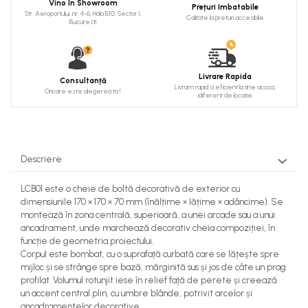
Vino în Showroom
Prețuri Imbatabile
Cadru de arc
Str. Aeroportului, nr. 4-6, Hala B10, Sector 1,
Calitate la preturi accesibile
Bucuresti
Fronton
Șeminee decorative
Panouri pentru tavan
Livrare Rapida
Consultanță
Livram rapid si eficient la tine acasa,
Oricare este alegerea ta !
idiferent de locatie
Console de interior
Cadre de ușă
Ornamente de colț
Descriere
LCB01 este o cheie de boltă decorativă de exterior cu
dimensiunile 170 × 170 × 70 mm (înălțime × lățime × adâncime). Se
montează în zona centrală, superioară, a unei arcade sau a unui
ancadrament, unde marchează decorativ cheia compoziției, în
funcție de geometria proiectului.
Corpul este bombat, cu o suprafață curbată care se lățește spre
mijloc și se strânge spre bază, mărginită sus și jos de câte un prag
profilat. Volumul rotunjit iese în relief față de perete și creează
un accent central plin, cu umbre blânde, potrivit arcelor și
ancadramentelor decorative.