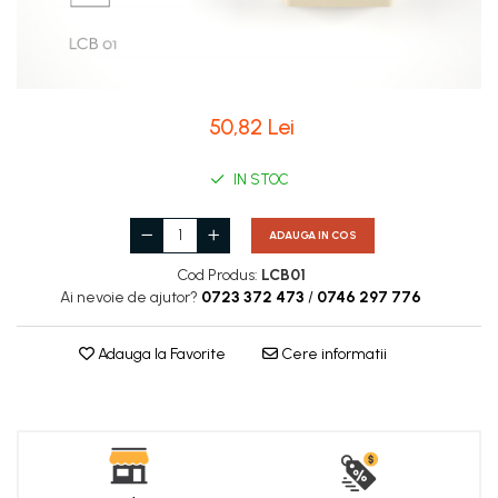
Coloane de interior
Baze coloane
Capiteluri coloane
Inele coloane
50,82 Lei
Inele coloane
Piedestaluri coloane
IN STOC
Trunchiuri coloane
Semicoloane de interior
ADAUGA IN COS
Baze semicoloane
Cod Produs:
LCB01
Inele semicoloane
Ai nevoie de ajutor?
0723 372 473
/
0746 297 776
Capiteluri semicoloane
Piedestaluri semicoloane
Adauga la Favorite
Cere informatii
Trunchiuri semicoloane
Mulaje de interior
Rozete de interior
Panouri decorative