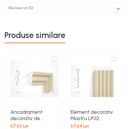
Review-uri
(0)
Produse similare
Ancadrament
Element decorativ
decorativ de
Pilastru LP02
exterior LA03 H 145 x
160x25x2000mm
67,65 Lei
67,64 Lei