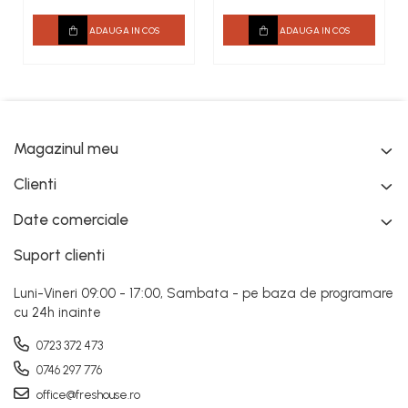
G 38 x L 2000 mm
ADAUGA IN COS
ADAUGA IN COS
Magazinul meu
Clienti
Date comerciale
Suport clienti
Luni-Vineri 09:00 - 17:00, Sambata - pe baza de programare
cu 24h inainte
0723 372 473
0746 297 776
office@freshouse.ro