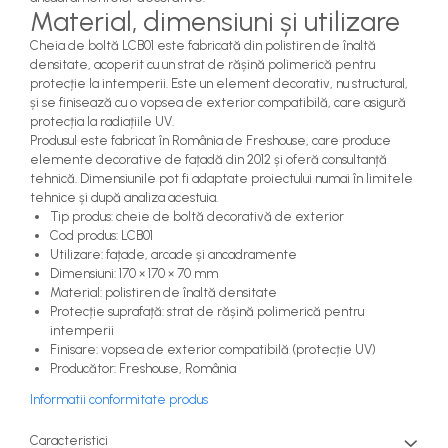
Material, dimensiuni și utilizare
Cheia de boltă LCB01 este fabricată din polistiren de înaltă
densitate, acoperit cu un strat de rășină polimerică pentru
protecție la intemperii. Este un element decorativ, nu structural,
și se finisează cu o vopsea de exterior compatibilă, care asigură
protecția la radiațiile UV.
Produsul este fabricat în România de Freshouse, care produce
elemente decorative de fațadă din 2012 și oferă consultanță
tehnică. Dimensiunile pot fi adaptate proiectului numai în limitele
tehnice și după analiza acestuia.
Tip produs: cheie de boltă decorativă de exterior
Cod produs: LCB01
Utilizare: fațade, arcade și ancadramente
Dimensiuni: 170 × 170 × 70 mm
Material: polistiren de înaltă densitate
Protecție suprafață: strat de rășină polimerică pentru
intemperii
Finisare: vopsea de exterior compatibilă (protecție UV)
Producător: Freshouse, România
Informatii conformitate produs
Caracteristici