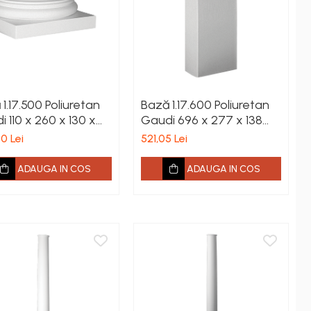
1.17.500 Poliuretan
Bază 1.17.600 Poliuretan
 110 x 260 x 130 x
Gaudi 696 x 277 x 138
 mm
mm
0 Lei
521,05 Lei
ADAUGA IN COS
ADAUGA IN COS