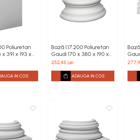
100 Poliuretan
Bază 1.17.200 Poliuretan
Bază 
x 391 x 193 x
Gaudi 170 x 380 x 190 x
Gaudi
250 mm
204
252,45 Lei
277,9
DAUGA IN COS
ADAUGA IN COS