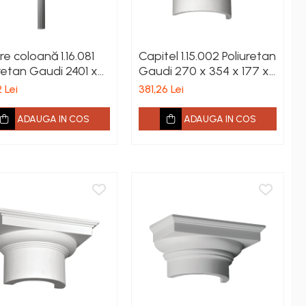
e coloană 1.16.081
Capitel 1.15.002 Poliuretan
retan Gaudi 2401 x
Gaudi 270 x 354 x 177 x
x 79 mm
106 mm
 Lei
381,26 Lei
ADAUGA IN COS
ADAUGA IN COS