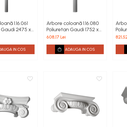
oană 1.16.061
Arbore coloană 1.16.080
Arbor
n Gaudi 2475 x
Poliuretan Gaudi 1752 x
Poliu
m
156 x 78 mm
155 
608,17 Lei
821,52
DAUGA IN COS
ADAUGA IN COS