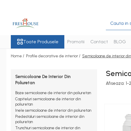
Toate Produsele
Profile decorative de exterior
Ancadramente Fereastra
Toate Produsele
Promotii
Contact
BLOG
Solbancuri Fereastra
Home /
Profile decorative de interior /
Semicoloane de interior din
Brâuri de exterior
Cornișe de exterior
Semicol
Semicoloane De Interior Din
Chei de bolta
Poliuretan
Afiseaza:
1-
Console de exterior
Baze semicoloane de interior din poliuretan
Colțare de exterior
Capiteluri semicoloane de interior din
poliuretan
Pilaștri de exterior
Inele semicoloane de interior din poliuretan
Coloane de exterior
Piedestaluri semicoloane de interior din
poliuretan
Panouri decorative de exterior
Trunchiuri semicoloane de interior din