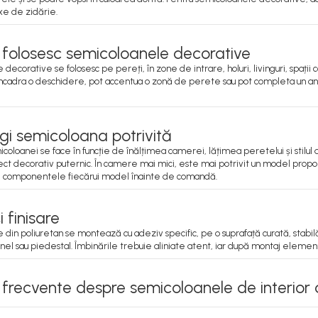
xe de zidărie.
folosesc semicoloanele decorative
decorative se folosesc pe pereți, în zone de intrare, holuri, livinguri, spați
 încadra o deschidere, pot accentua o zonă de perete sau pot completa un ansa
i semicoloana potrivită
oloanei se face în funcție de înălțimea camerei, lățimea peretelui și stilul 
ect decorativ puternic. În camere mai mici, este mai potrivit un model propor
și componentele fiecărui model înainte de comandă.
 finisare
din poliuretan se montează cu adeziv specific, pe o suprafață curată, stabilă
inel sau piedestal. Îmbinările trebuie aliniate atent, iar după montaj elemente
i frecvente despre semicoloanele de interior 