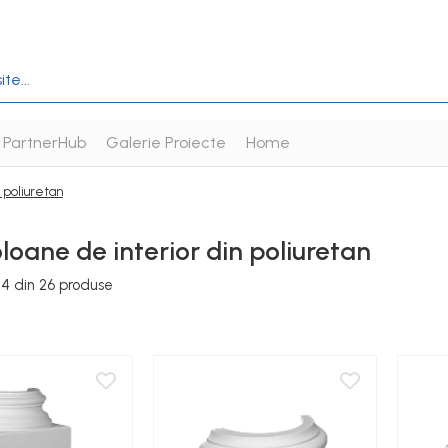
PartnerHub
Galerie Proiecte
Home
 poliuretan
oane de interior din poliuretan
24
din
26
produse