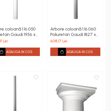
e coloană 1.16.050
Arbore coloană 1.16.060
retan Gaudi 1956 x
Poliuretan Gaudi 1827 x
x 100 mm
162 x 80 mm
9 Lei
608,17 Lei
ADAUGA IN COS
ADAUGA IN COS