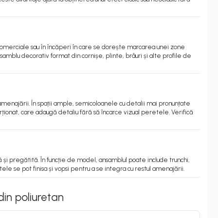
i comerciale sau în încăperi în care se dorește marcarea unei zone
mblu decorativ format din cornișe, plinte, brâuri și alte profile de
amenajării. În spații ample, semicoloanele cu detalii mai pronunțate
ționat, care adaugă detaliu fără să încarce vizual peretele. Verifică
 și pregătită. În funcție de model, ansamblul poate include trunchi,
le se pot finisa și vopsi pentru a se integra cu restul amenajării.
din poliuretan