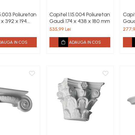
15.003 Poliuretan
Capitel 1.15.004 Poliuretan
Capit
 x 392 x 194
Gaudi 174 x 438 x 180 mm
Gaud
535,99 Lei
277,9
DAUGA IN COS
ADAUGA IN COS