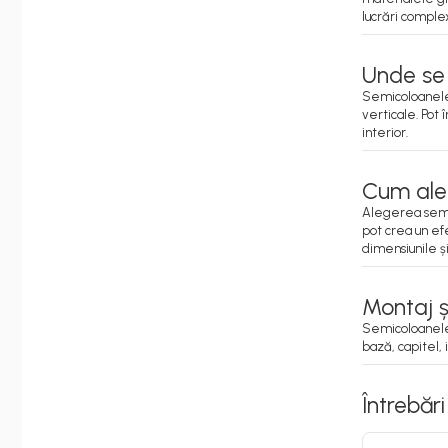
lucrări comple
Unde se 
Semicoloanele 
verticale. Pot
interior.
Cum aleg
Alegerea semic
pot crea un ef
dimensiunile 
Montaj și
Semicoloanele 
bază, capitel, 
Întrebăr