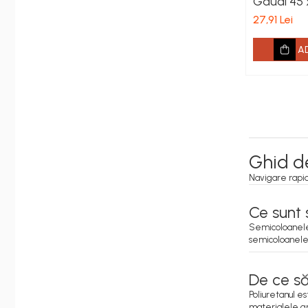
Gaudi 45
27,91 Lei
A
Ghid de
Navigare rapi
Ce sunt 
Semicoloanele 
semicoloanele 
De ce să
Poliuretanul e
materialele gr