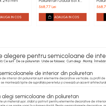
 x 295 mm
Poliuretan Gaudi 651 x
Poli
317 x 159 mm
300 
568,77 Lei
568,7
DAUGA IN COS
ADAUGA IN COS
 alegere pentru semicoloane de inter
dă:
Ce sunt
·
De ce poliuretan
·
Unde se folosesc
·
Cum alegi
·
Montaj
·
Întrebăr
semicoloanele de interior din poliuretan
de interior din poliuretan sunt elemente decorative verticale, cu profil 
se montează lipite de suprafața peretelui și creează un accent arhitectural 
 alegi semicoloane din poliuretan
ste un material ușor, stabil și potrivit pentru elemente decorative de interi
ele și se poate vopsi în culoarea dorită. Pentru semicoloanele decorative, ace