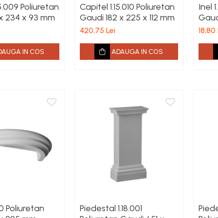
15.009 Poliuretan
Capitel 1.15.010 Poliuretan
Inel 
x 234 x 93 mm
Gaudi 182 x 225 x 112 mm
Gaud
420,75 Lei
18,80 
DAUGA IN COS
ADAUGA IN COS
00 Poliuretan
Piedestal 1.18.001
Piede