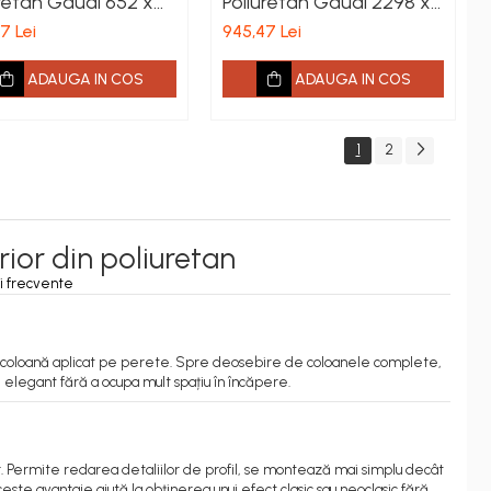
uretan Gaudi 652 x
Poliuretan Gaudi 2298 x
x 150 mm
251 x 125 mm
7 Lei
945,47 Lei
ADAUGA IN COS
ADAUGA IN COS
1
2
ior din poliuretan
i frecvente
de coloană aplicat pe perete. Spre deosebire de coloanele complete,
elegant fără a ocupa mult spațiu în încăpere.
or. Permite redarea detaliilor de profil, se montează mai simplu decât
ste avantaje ajută la obținerea unui efect clasic sau neoclasic fără