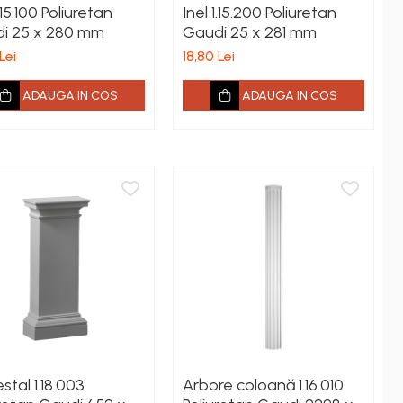
1.15.100 Poliuretan
Inel 1.15.200 Poliuretan
i 25 x 280 mm
Gaudi 25 x 281 mm
Lei
18,80 Lei
ADAUGA IN COS
ADAUGA IN COS
stal 1.18.003
Arbore coloană 1.16.010