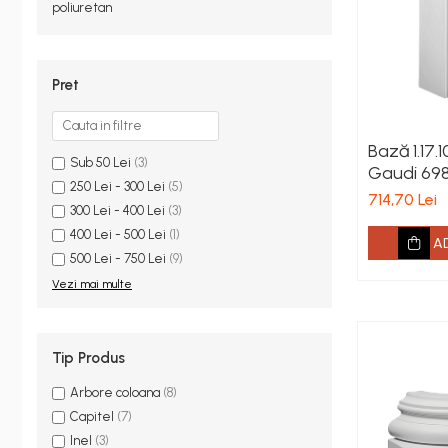
tip FUGA
poliuretan
Profile decorative de interior
Cornișe de interior
Pret
Cornișe din poliuretan
Plinte de interior
Bază 1.17.
Plinte din poliuretan
Sub 50 Lei
(3)
Gaudi 698 
Plinte HARDEC
250 Lei - 300 Lei
(5)
250 mm
714,70 Lei
Brâuri de interior
300 Lei - 400 Lei
(3)
400 Lei - 500 Lei
(1)
Brâuri decorative de interior din
A
500 Lei - 750 Lei
(9)
poliuretan
Vezi mai multe
Brâuri HARDEC
Pilaștri de interior
Baze pilaștri
Tip Produs
Capiteluri pilaștri
Arbore coloana
(8)
Trunchiuri pilaștri
Capitel
(7)
Coloane de interior
Inel
(3)