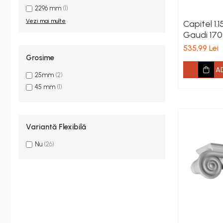
2296 mm
(1)
Vezi mai multe
Capitel 1.
Gaudi 170
mm
535,99 Lei
Grosime
A
25mm
(2)
45 mm
(1)
Variantă Flexibilă
Nu
(26)