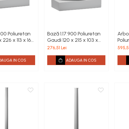
700 Poliuretan
Bază 1.17.900 Poliuretan
Arbor
x 226 x 113 x 163
Gaudi 120 x 215 x 103 x
Poliu
155 mm
200 
276,51 Lei
595,5
DAUGA IN COS
ADAUGA IN COS