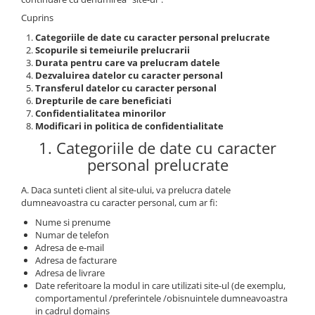
Coloane de interior
Cuprins
Baze coloane
Categoriile de date cu caracter personal prelucrate
Capiteluri coloane
Scopurile si temeiurile prelucrarii
Inele coloane
Durata pentru care va prelucram datele
Dezvaluirea datelor cu caracter personal
Inele coloane
Transferul datelor cu caracter personal
Piedestaluri coloane
Drepturile de care beneficiati
Confidentialitatea minorilor
Trunchiuri coloane
Modificari in politica de confidentialitate
Semicoloane de interior
1. Categoriile de date cu caracter
Baze semicoloane
personal prelucrate
Inele semicoloane
A. Daca sunteti client al site-ului, va prelucra datele
Capiteluri semicoloane
dumneavoastra cu caracter personal, cum ar fi:
Piedestaluri semicoloane
Nume si prenume
Trunchiuri semicoloane
Numar de telefon
Mulaje de interior
Adresa de e-mail
Adresa de facturare
Rozete de interior
Adresa de livrare
Date referitoare la modul in care utilizati site-ul (de exemplu,
Panouri decorative
comportamentul /preferintele /obisnuintele dumneavoastra
Cadru de arc
in cadrul domains