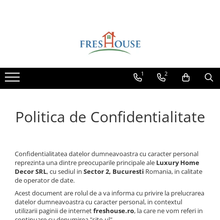
Profile decorative de exterior
Profile decorative de interior
Parchet
Ancadramente Fereastra
Cornișe de interior
Parchet Triplu Stratificat
Solbancuri Fereastra
Cornișe din poliuretan
1
2
Plinte de interior
Brâuri de exterior
Plinte din poliuretan
Cornișe de exterior
Plinte HARDEC
Chei de bolta
Politica de Confidentialitate
Brâuri de interior
Console de exterior
Brâuri decorative de interior din
Colțare de exterior
poliuretan
Confidentialitatea datelor dumneavoastra cu caracter personal
Pilaștri de exterior
Brâuri HARDEC
reprezinta una dintre preocuparile principale ale
Luxury Home
Pilaștri de interior
Coloane de exterior
Decor SRL
, cu sediul in
Sector 2, Bucuresti
Romania, in calitate
de operator de date.
Baze pilaștri
Panouri decorative de exterior tip
Acest document are rolul de a va informa cu privire la prelucrarea
FUGA
Capiteluri pilaștri
datelor dumneavoastra cu caracter personal, in contextul
Trunchiuri pilaștri
utilizarii paginii de internet
freshouse.ro
, la care ne vom referi in
continuare cu denumirea "site-ul".