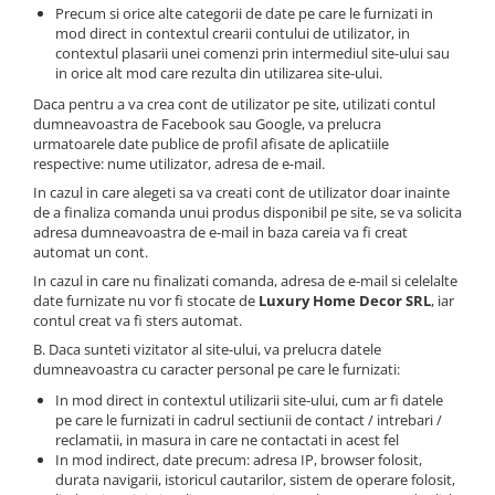
Precum si orice alte categorii de date pe care le furnizati in
Fronton
mod direct in contextul crearii contului de utilizator, in
contextul plasarii unei comenzi prin intermediul site-ului sau
Șeminee decorative
in orice alt mod care rezulta din utilizarea site-ului.
Panouri pentru tavan
Daca pentru a va crea cont de utilizator pe site, utilizati contul
dumneavoastra de Facebook sau Google, va prelucra
Console de interior
urmatoarele date publice de profil afisate de aplicatiile
respective: nume utilizator, adresa de e-mail.
Cadre de ușă
In cazul in care alegeti sa va creati cont de utilizator doar inainte
Ornamente de colț
de a finaliza comanda unui produs disponibil pe site, se va solicita
adresa dumneavoastra de e-mail in baza careia va fi creat
automat un cont.
In cazul in care nu finalizati comanda, adresa de e-mail si celelalte
date furnizate nu vor fi stocate de
Luxury Home Decor SRL
, iar
contul creat va fi sters automat.
B. Daca sunteti vizitator al site-ului, va prelucra datele
dumneavoastra cu caracter personal pe care le furnizati:
In mod direct in contextul utilizarii site-ului, cum ar fi datele
pe care le furnizati in cadrul sectiunii de contact / intrebari /
reclamatii, in masura in care ne contactati in acest fel
In mod indirect, date precum: adresa IP, browser folosit,
durata navigarii, istoricul cautarilor, sistem de operare folosit,