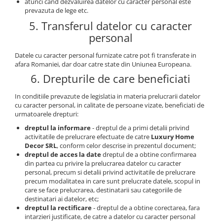
atunci cand dezvaluirea datelor cu caracter personal este
prevazuta de lege etc.
5. Transferul datelor cu caracter
personal
Datele cu caracter personal furnizate catre pot fi transferate in
afara Romaniei, dar doar catre state din Uniunea Europeana.
6. Drepturile de care beneficiati
In conditiile prevazute de legislatia in materia prelucrarii datelor
cu caracter personal, in calitate de persoane vizate, beneficiati de
urmatoarele drepturi:
dreptul la informare
- dreptul de a primi detalii privind
activitatile de prelucrare efectuate de catre
Luxury Home
Decor SRL
, conform celor descrise in prezentul document;
dreptul de acces la date
dreptul de a obtine confirmarea
din partea cu privire la prelucrarea datelor cu caracter
personal, precum si detalii privind activitatile de prelucrare
precum modalitatea in care sunt prelucrate datele, scopul in
care se face prelucrarea, destinatarii sau categoriile de
destinatari ai datelor, etc;
dreptul la rectificare
- dreptul de a obtine corectarea, fara
intarzieri justificate, de catre a datelor cu caracter personal