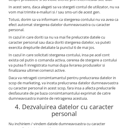
In acest sens, daca alegeti sa va stergeti contul de utilizator, nu va
vom mai trimite e-mailuri si / sau sms-uri de acest gen.
Totusi, dorim sa va informam ca stergerea contului nu va avea ca
efect automat stergerea datelor dumneavoastra cu caracter
personal.
In cazul in care doriti sa nu va mai fie prelucrate datele cu
caracter personal sau daca doriti stergerea datelor, va puteti
exercita drepturile detaliate la punctul 6 de mai jos.
In cazul in care solicitati stergerea contului, insa pe acel cont
exista cel putin o comanda activa, cererea de stergere a contului
va putea fi inregistrata numai dupa livrarea produselor si
finalizarea ultimei comenzi active.
Daca va retrageti consimtamantul pentru prelucrarea datelor in
scop de marketing, va inceta prelucrarea datelor dumneavoastra
cu caracter personal in acest scop, fara insa a afecta prelucrarile
desfasurate de pe baza consimtamantului exprimat de catre
dumneavoastra inainte de retragerea acestuia.
4. Dezvaluirea datelor cu caracter
personal
Nu inchiriem / vindem datele dumneavoastra cu caracter