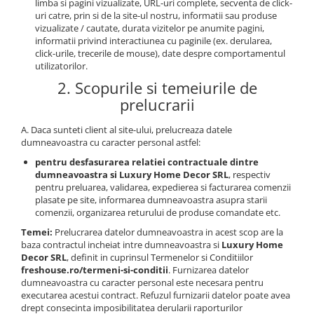
limba si pagini vizualizate, URL-uri complete, secventa de click-
uri catre, prin si de la site-ul nostru, informatii sau produse
vizualizate / cautate, durata vizitelor pe anumite pagini,
informatii privind interactiunea cu paginile (ex. derularea,
click-urile, trecerile de mouse), date despre comportamentul
utilizatorilor.
2. Scopurile si temeiurile de
prelucrarii
A. Daca sunteti client al site-ului, prelucreaza datele
dumneavoastra cu caracter personal astfel:
pentru desfasurarea relatiei contractuale dintre
dumneavoastra si Luxury Home Decor SRL
, respectiv
pentru preluarea, validarea, expedierea si facturarea comenzii
plasate pe site, informarea dumneavoastra asupra starii
comenzii, organizarea returului de produse comandate etc.
Temei:
Prelucrarea datelor dumneavoastra in acest scop are la
baza contractul incheiat intre dumneavoastra si
Luxury Home
Decor SRL
, definit in cuprinsul Termenelor si Conditiilor
freshouse.ro/termeni-si-conditii
. Furnizarea datelor
dumneavoastra cu caracter personal este necesara pentru
executarea acestui contract. Refuzul furnizarii datelor poate avea
drept consecinta imposibilitatea derularii raporturilor