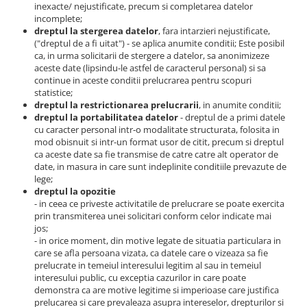
inexacte/ nejustificate, precum si completarea datelor
incomplete;
dreptul la stergerea datelor
, fara intarzieri nejustificate,
("dreptul de a fi uitat") - se aplica anumite conditii; Este posibil
ca, in urma solicitarii de stergere a datelor, sa anonimizeze
aceste date (lipsindu-le astfel de caracterul personal) si sa
continue in aceste conditii prelucrarea pentru scopuri
statistice;
dreptul la restrictionarea prelucrarii
, in anumite conditii;
dreptul la portabilitatea datelor
- dreptul de a primi datele
cu caracter personal intr-o modalitate structurata, folosita in
mod obisnuit si intr-un format usor de citit, precum si dreptul
ca aceste date sa fie transmise de catre catre alt operator de
date, in masura in care sunt indeplinite conditiile prevazute de
lege;
dreptul la opozitie
- in ceea ce priveste activitatile de prelucrare se poate exercita
prin transmiterea unei solicitari conform celor indicate mai
jos;
- in orice moment, din motive legate de situatia particulara in
care se afla persoana vizata, ca datele care o vizeaza sa fie
prelucrate in temeiul interesului legitim al sau in temeiul
interesului public, cu exceptia cazurilor in care poate
demonstra ca are motive legitime si imperioase care justifica
prelucarea si care prevaleaza asupra intereselor, drepturilor si