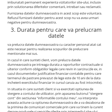
imbunatati permanent experienta vizitatorilor site-ului, inclusiv
prin solutionarea diferitelor comentarii, intrebari sau reclamatii.
Furnizarea datelor dumneavoastra in acest scop este voluntara.
Refuzul furnizarii datelor pentru acest scop nu va avea urmari
negative pentru dumneavoastra.
3. Durata pentru care va prelucram
datele
va prelucra datele dumneavoastra cu caracter personal atat cat
este necesar pentru realizarea scopurilor de prelucrare
mentionate mai sus.
In cazul in care sunteti client, vom prelucra datele
dumneavoastra pe intreaga durata a raporturilor contractuale si
ulterior conform obligatiilor legale care revin in sarcina (de ex, in
cazul documentelor justificative financiar-contabile pentru care
termenul de pastrare prevazut de lege este de 10 ani de la data
incheierii exercitiului financiar in cursul caruia au fost intocmite).
In situatia in care sunteti client si va exercitati optiunea de
stergere a contului de utilizator, prin apasarea butonul "stergere
cont" din sectiunea "informatiile contului meu", va interpreta
aceasta actiune ca optiunea dumneavoastra de a va dezabona de
la primirea de comunicari comerciale prin care va tinem la curent
despre produsele si serviciile oferite prin intermediul site-ului.