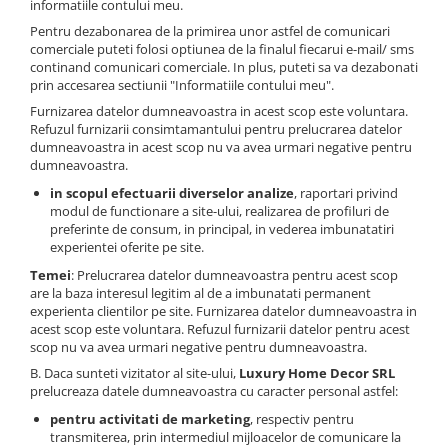
informatiile contului meu.
Pentru dezabonarea de la primirea unor astfel de comunicari
comerciale puteti folosi optiunea de la finalul fiecarui e-mail/ sms
continand comunicari comerciale. In plus, puteti sa va dezabonati
prin accesarea sectiunii "Informatiile contului meu".
Furnizarea datelor dumneavoastra in acest scop este voluntara.
Refuzul furnizarii consimtamantului pentru prelucrarea datelor
dumneavoastra in acest scop nu va avea urmari negative pentru
dumneavoastra.
in scopul efectuarii diverselor analize
, raportari privind
modul de functionare a site-ului, realizarea de profiluri de
preferinte de consum, in principal, in vederea imbunatatiri
experientei oferite pe site.
Temei
: Prelucrarea datelor dumneavoastra pentru acest scop
are la baza interesul legitim al de a imbunatati permanent
experienta clientilor pe site. Furnizarea datelor dumneavoastra in
acest scop este voluntara. Refuzul furnizarii datelor pentru acest
scop nu va avea urmari negative pentru dumneavoastra.
B. Daca sunteti vizitator al site-ului,
Luxury Home Decor SRL
prelucreaza datele dumneavoastra cu caracter personal astfel:
pentru activitati de marketing
, respectiv pentru
transmiterea, prin intermediul mijloacelor de comunicare la