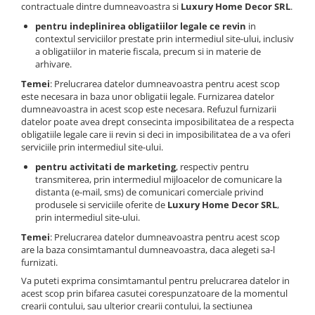
contractuale dintre dumneavoastra si
Luxury Home Decor SRL
.
pentru indeplinirea obligatiilor legale ce revin
in
contextul serviciilor prestate prin intermediul site-ului, inclusiv
a obligatiilor in materie fiscala, precum si in materie de
arhivare.
Temei
: Prelucrarea datelor dumneavoastra pentru acest scop
este necesara in baza unor obligatii legale. Furnizarea datelor
dumneavoastra in acest scop este necesara. Refuzul furnizarii
datelor poate avea drept consecinta imposibilitatea de a respecta
obligatiile legale care ii revin si deci in imposibilitatea de a va oferi
serviciile prin intermediul site-ului.
pentru activitati de marketing
, respectiv pentru
transmiterea, prin intermediul mijloacelor de comunicare la
distanta (e-mail, sms) de comunicari comerciale privind
produsele si serviciile oferite de
Luxury Home Decor SRL
,
prin intermediul site-ului.
Temei
: Prelucrarea datelor dumneavoastra pentru acest scop
are la baza consimtamantul dumneavoastra, daca alegeti sa-l
furnizati.
Va puteti exprima consimtamantul pentru prelucrarea datelor in
acest scop prin bifarea casutei corespunzatoare de la momentul
crearii contului, sau ulterior crearii contului, la sectiunea