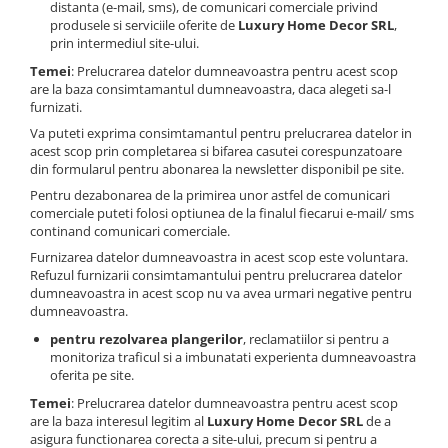
distanta (e-mail, sms), de comunicari comerciale privind
produsele si serviciile oferite de
Luxury Home Decor SRL
,
prin intermediul site-ului.
Temei
: Prelucrarea datelor dumneavoastra pentru acest scop
are la baza consimtamantul dumneavoastra, daca alegeti sa-l
furnizati.
Va puteti exprima consimtamantul pentru prelucrarea datelor in
acest scop prin completarea si bifarea casutei corespunzatoare
din formularul pentru abonarea la newsletter disponibil pe site.
Pentru dezabonarea de la primirea unor astfel de comunicari
comerciale puteti folosi optiunea de la finalul fiecarui e-mail/ sms
continand comunicari comerciale.
Furnizarea datelor dumneavoastra in acest scop este voluntara.
Refuzul furnizarii consimtamantului pentru prelucrarea datelor
dumneavoastra in acest scop nu va avea urmari negative pentru
dumneavoastra.
pentru rezolvarea plangerilor
, reclamatiilor si pentru a
monitoriza traficul si a imbunatati experienta dumneavoastra
oferita pe site.
Temei
: Prelucrarea datelor dumneavoastra pentru acest scop
are la baza interesul legitim al
Luxury Home Decor SRL
de a
asigura functionarea corecta a site-ului, precum si pentru a