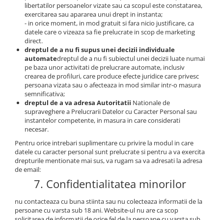
libertatilor persoanelor vizate sau ca scopul este constatarea,
exercitarea sau apararea unui drept in instanta;
- in orice moment, in mod gratuit si fara nicio justificare, ca
datele care o vizeaza sa fie prelucrate in scop de marketing
direct.
dreptul de a nu fi supus unei decizii individuale
automate
dreptul de a nu fi subiectul unei decizii luate numai
pe baza unor activitati de prelucrare automate, inclusiv
crearea de profiluri, care produce efecte juridice care privesc
persoana vizata sau o afecteaza in mod similar intr-o masura
semnificativa;
dreptul de a va adresa Autoritatii
Nationale de
supraveghere a Prelucrarii Datelor cu Caracter Personal sau
instantelor competente, in masura in care considerati
necesar.
Pentru orice intrebari suplimentare cu privire la modul in care
datele cu caracter personal sunt prelucrate si pentru a va exercita
drepturile mentionate mai sus, va rugam sa va adresati la adresa
de email:
7. Confidentialitatea minorilor
nu contacteaza cu buna stiinta sau nu colecteaza informatii de la
persoane cu varsta sub 18 ani. Website-ul nu are ca scop
solicitarea de informatii de orice fel de la persoane cu varsta sub