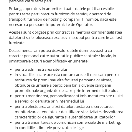
personal catre terte parti.
Pe langa operator, in anumite situatii, datele pot fi accesibile
pentru terte parti precum furnizori de servicii, operatori de
transport, furnizori de hosting, companii IT, numite, daca este
necesar, ca persoane imputernicite de Operator.
Acestea sunt obligate prin contract sa mentina confidentialitatea
datelor si sa le foloseasca exclusiv in scopul pentru care le-au fost
furnizate.
De asemenea, am putea dezvalui datele dumneavoastra cu
caracter personal catre autoritatile publice centrale / locale, in
urmatoarele cazuri exemplificativ enumerate:
pentru administrarea site-ului
in situatiile in care aceasta comunicare ar fi necesara pentru
atribuirea de premii sau alte facilitati persoanelor vizate,
obtinute ca urmare a participarii lor la diverse campanii
promotionale organizate de catre prin intermediul site-ului;
pentru mentinerea, personalizarea si imbunatatirea site-ului si
a serviciilor derulate prin intermediul lui
pentru efectuarea analizei datelor, testarea si cercetarea,
monitorizarea tendintelor de utilizare si activitate, dezvoltarea
caracteristicilor de siguranta si autentificarea utilizatorilor
pentru transmiterea de comunicari comerciale de marketing,
in conditiile si limitele prevazute de lege