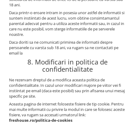
18 ani.
Daca printr-o eroare intram in posesia unor astfel de informatii si
suntem instiintati de acest lucru, vom obtine consimtamantul
parental adecvat pentru a utiliza aceste informatii sau, in cazul in
care nu este posibil, vom sterge informatiile de pe serverele
noastre.
Daca doriti sa ne comunicati primirea de informatii despre
persoanele cu varsta sub 18 ani, va rugam sa ne contactati pe
email la
8. Modificari in politica de
confidentialitate
Ne rezervam dreptul de a modifica aceasta politica de
confidentialitate. In cazul unor modificari majore pe viitor vei fi
instiintat pe email (daca este posibil) sau prin afisarea unui mesaj
specific pe site.
Aceasta pagina de internet foloseste fisiere de tip cookie. Pentru
mai multe informatii cu privire la modul in care se folosesc aceste
fisiere, va rugam sa accesati urmatorul link:
freshouse.ro/politica-de-cookies