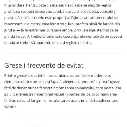
muchii clare. Pentru case clasice sau neoclasice se aleg de regulă
profile cu secțiuni elaborate, combinate cu chei de boltă, console și
pilaștri. Al doilea criteriu este proporția: lățimea ancadramentului se
raportează la dimensiunea ferestrei și la suprafața plină de fațadă din
jurul ei — la ferestre mari și fațade ample, profilele înguste tind să se
piardă vizual. Al treilea criteriu este coerența: elementele de pe aceeași
fațadă ar trebui să aparțină aceluiași registru stilistic.
Greșeli frecvente de evitat
Printre greșelile des întâlnite: combinarea profilelor moderne cu
elemente clasice pe aceeași fațadă; alegerea unor profile prea înguste
față de dimensiunea ferestrelor; omiterea solbancului, care poate lăsa
golul de fereastră neterminat vizual în partea de jos; și comandarea
fără un calcul al lungimilor totale, care duce la îmbinări suplimentare
vizibile.