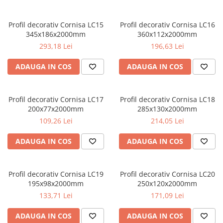
Șeminee decorative
Panouri pentru tavan
Profil decorativ Cornisa LC15
Profil decorativ Cornisa LC16
Console de interior
345x186x2000mm
360x112x2000mm
293,18 Lei
196,63 Lei
Cadre de ușă
Ornamente de colț
ADAUGA IN COS
ADAUGA IN COS
Accesorii profile decorative
Parchet
Profil decorativ Cornisa LC17
Profil decorativ Cornisa LC18
Parchet Triplu Stratificat
200x77x2000mm
285x130x2000mm
109,26 Lei
214,05 Lei
ADAUGA IN COS
ADAUGA IN COS
Profil decorativ Cornisa LC19
Profil decorativ Cornisa LC20
195x98x2000mm
250x120x2000mm
133,71 Lei
171,09 Lei
ADAUGA IN COS
ADAUGA IN COS