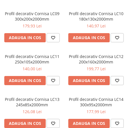
Capiteluri coloane
Inele coloane
Profil decorativ Cornisa LC09
Profil decorativ Cornisa LC10
Inele coloane
300x200x2000mm
180x130x2000mm
Piedestaluri coloane
179,93 Lei
140,97 Lei
Trunchiuri coloane
ADAUGA IN COS
ADAUGA IN COS
Semicoloane de interior
Baze semicoloane
Inele semicoloane
Profil decorativ Cornisa LC11
Profil decorativ Cornisa LC12
Capiteluri semicoloane
250x105x2000mm
200x160x2000mm
140,00 Lei
199,77 Lei
Piedestaluri semicoloane
Trunchiuri semicoloane
ADAUGA IN COS
ADAUGA IN COS
Mulaje de interior
Rozete de interior
Profil decorativ Cornisa LC13
Profil decorativ Cornisa LC14
Panouri decorative
245x85x2000mm
300x95x2000mm
Cadru de arc
126,08 Lei
177,99 Lei
Fronton
ADAUGA IN COS
ADAUGA IN COS