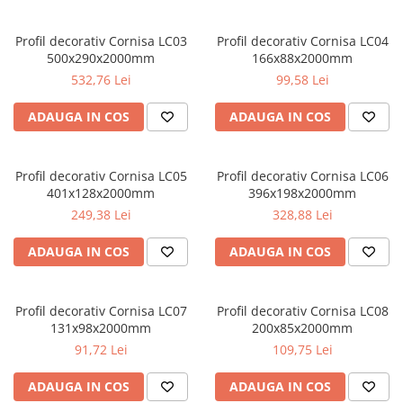
Profile decorative de interior
Cornișe de interior
Profil decorativ Cornisa LC03
Profil decorativ Cornisa LC04
500x290x2000mm
166x88x2000mm
Cornișe din poliuretan
532,76 Lei
99,58 Lei
Plinte de interior
Plinte din poliuretan
ADAUGA IN COS
ADAUGA IN COS
Plinte HARDEC
Brâuri de interior
Profil decorativ Cornisa LC05
Profil decorativ Cornisa LC06
Brâuri decorative de interior din
401x128x2000mm
396x198x2000mm
poliuretan
249,38 Lei
328,88 Lei
Brâuri HARDEC
ADAUGA IN COS
ADAUGA IN COS
Pilaștri de interior
Baze pilaștri
Capiteluri pilaștri
Profil decorativ Cornisa LC07
Profil decorativ Cornisa LC08
131x98x2000mm
200x85x2000mm
Trunchiuri pilaștri
91,72 Lei
109,75 Lei
Coloane de interior
Baze coloane
ADAUGA IN COS
ADAUGA IN COS