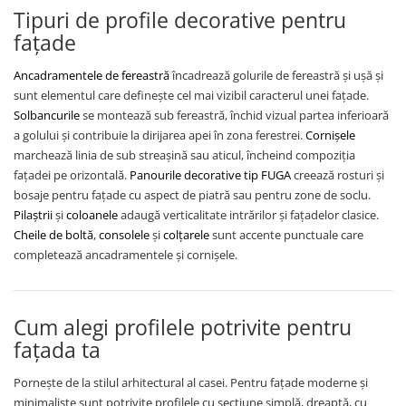
Tipuri de profile decorative pentru
fațade
Ancadramentele de fereastră
încadrează golurile de fereastră și ușă și
sunt elementul care definește cel mai vizibil caracterul unei fațade.
Solbancurile
se montează sub fereastră, închid vizual partea inferioară
a golului și contribuie la dirijarea apei în zona ferestrei.
Cornișele
marchează linia de sub streașină sau aticul, încheind compoziția
fațadei pe orizontală.
Panourile decorative tip FUGA
creează rosturi și
bosaje pentru fațade cu aspect de piatră sau pentru zone de soclu.
Pilaștrii
și
coloanele
adaugă verticalitate intrărilor și fațadelor clasice.
Cheile de boltă
,
consolele
și
colțarele
sunt accente punctuale care
completează ancadramentele și cornișele.
Cum alegi profilele potrivite pentru
fațada ta
Pornește de la stilul arhitectural al casei. Pentru fațade moderne și
minimaliste sunt potrivite profilele cu secțiune simplă, dreaptă, cu