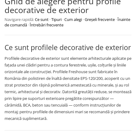
Ghid de alegere pentru profile
decorative de exterior
Navigare rapidă:
Ce sunt
·
Tipuri
·
Cum alegi
·
Greșeli frecvente
·
Înainte
de comandă
·
Întrebări frecvente
Ce sunt profilele decorative de exterior
Profilele decorative de exterior sunt elemente arhitecturale aplicate pe
fațada unei clădiri pentru a contura ferestrele, ușile, colțurile și liniile
orizontale ale construcției. Profilele Freshouse sunt fabricate în
România din polistiren de înaltă densitate EPS-120/200, acoperit cu un
strat protector din rășină polimerică amestecată cu minerale, și au rol
termic, arhitectural și decorativ. Datorită greutății reduse, se montează
prin lipire pe suporturi exterioare pregătite corespunzător —
cărămidă, BCA, beton sau tencuială — conform instrucțiunilor de
montaj; pentru profilele de dimensiuni mari se recomandă și prindere
mecanică suplimentară.