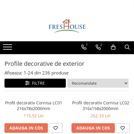
Toate Produsele
Profile decorative de exterior
Ancadramente Fereastra
1
2
Solbancuri Fereastra
Brâuri de exterior
Profile decorative de exterior
Cornișe de exterior
Afiseaza:
1-
24
din
236
produse
Chei de bolta
FILTRE
Console de exterior
Colțare de exterior
Profil decorativ Cornisa LC01
Profil decorativ Cornisa LC02
Pilaștri de exterior
216x78x2000mm
316x158x2000mm
Coloane de exterior
115,92 Lei
262,33 Lei
Panouri decorative de exterior tip
ADAUGA IN COS
ADAUGA IN COS
FUGA