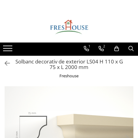
Toate Produsele
Profile decorative de exterior
Ancadramente Fereastra
1
2
Solbancuri Fereastra
Brâuri de exterior
Solbanc decorativ de exterior LS04 H 110 x G
75 x L 2000 mm
Cornișe de exterior
Freshouse
Chei de bolta
Console de exterior
Colțare de exterior
Pilaștri de exterior
Coloane de exterior
Panouri decorative de exterior tip
FUGA