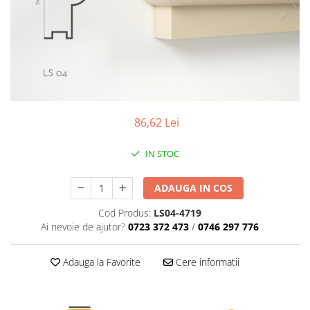
Profile decorative de interior
Cornișe de interior
Cornișe din poliuretan
Plinte de interior
Plinte din poliuretan
Plinte HARDEC
86,62 Lei
Brâuri de interior
Brâuri decorative de interior din
IN STOC
poliuretan
Brâuri HARDEC
ADAUGA IN COS
Pilaștri de interior
Cod Produs:
LS04-4719
Baze pilaștri
Ai nevoie de ajutor?
0723 372 473
/
0746 297 776
Capiteluri pilaștri
Trunchiuri pilaștri
Adauga la Favorite
Cere informatii
Coloane de interior
Baze coloane