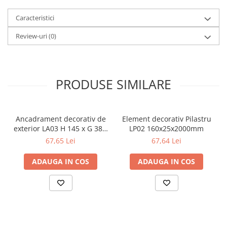
Caracteristici
Review-uri
(0)
PRODUSE SIMILARE
Ancadrament decorativ de
Element decorativ Pilastru
exterior LA03 H 145 x G 38 x
LP02 160x25x2000mm
L 2000 mm
67,65 Lei
67,64 Lei
ADAUGA IN COS
ADAUGA IN COS