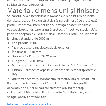
Șeminee decorative
solicita structura ferestrei.
Panouri pentru tavan
Material, dimensiuni și finisare
Console de interior
Solbancul LS04 este fabricat în România din polistiren de înaltă
densitate, acoperit cu un strat de rășină polimerică ce protejează
Cadre de ușă
profilul împotriva intemperiilor. Suprafața poate fi vopsită cu
vopsea de exterior, care asigură protecția împotriva razelor UV și
Ornamente de colț
permite adaptarea culorii la finisajul fațadei. Profilul se livrează la
Accesorii profile decorative
lungimea standard de 2000 mm.
Cod produs: LS04
Parchet
Tip produs: solbanc decorativ de exterior
Parchet Triplu Stratificat
Înălțime (H): 110 mm
Grosime / adâncime (G): 75 mm
Lungime (L): 2000 mm
Material: polistiren de înaltă densitate cu rășină polimerică
Finisare / protecție: vopsibil cu vopsea de exterior (protecție
UV)
Utilizare: decorativ, montat sub fereastră, fără rol structural
Pentru proiecte care necesită asocierea mai multor profile
decorative de exterior sau consultanță privind montajul
solbancului LS04, echipa Freshouse oferă sprijin în alegerea
soluției potrivite fațadei tale.
Informatii conformitate produs