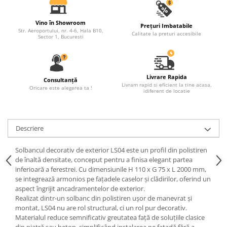
Capiteluri coloane
Inele coloane
Vino în Showroom
Prețuri Imbatabile
Inele coloane
Str. Aeroportului, nr. 4-6, Hala B10,
Calitate la preturi accesibile
Sector 1, Bucuresti
Piedestaluri coloane
Trunchiuri coloane
Semicoloane de interior
Livrare Rapida
Consultanță
Baze semicoloane
Livram rapid si eficient la tine acasa,
Oricare este alegerea ta !
idiferent de locatie
Inele semicoloane
Capiteluri semicoloane
Piedestaluri semicoloane
Descriere
Trunchiuri semicoloane
Mulaje de interior
Solbancul decorativ de exterior LS04 este un profil din polistiren
de înaltă densitate, conceput pentru a finisa elegant partea
Rozete de interior
inferioară a ferestrei. Cu dimensiunile H 110 x G 75 x L 2000 mm,
se integrează armonios pe fațadele caselor și clădirilor, oferind un
Panouri decorative
aspect îngrijit ancadramentelor de exterior.
Cadru de arc
Realizat dintr-un solbanc din polistiren ușor de manevrat și
montat, LS04 nu are rol structural, ci un rol pur decorativ.
Fronton
Materialul reduce semnificativ greutatea față de soluțiile clasice
din piatră sau beton, simplificând instalarea pe fațadă fără a