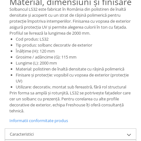
Material, dimensiuni și finisare
Solbancul LS32 este fabricat în România din polistiren de înaltă
densitate și acoperit cu un strat de rășină polimerică pentru
protecție împotriva intemperiilor. Finisarea cu vopsea de exterior
asigură protecția UV și permite alegerea culorii în ton cu fațada.
Profilul se livrează la lungimea de 2000 mm.
Cod produs: LS32
Tip produs: solbanc decorativ de exterior
Înălțime (H): 120 mm
Grosime / adâncime (G): 115 mm
Lungime (L): 2000 mm
Material: polistiren de înaltă densitate cu rășină polimerică
Finisare și protecție: vopsibil cu vopsea de exterior (protecție
UV)
Utilizare: decorativ, montat sub fereastră, fără rol structural
Prin forma sa amplă și rotunjită, LS32 se potrivește fațadelor care
cer un solbanc cu prezență. Pentru corelarea cu alte profile
decorative de exterior, echipa Freshouse îți oferă consultanță
tehnică.
Informatii conformitate produs
Caracteristici