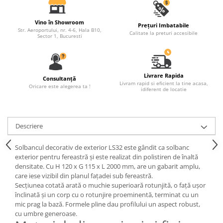
Fronton
Vino în Showroom
Prețuri Imbatabile
Șeminee decorative
Str. Aeroportului, nr. 4-6, Hala B10,
Calitate la preturi accesibile
Sector 1, Bucuresti
Panouri pentru tavan
Console de interior
Cadre de ușă
Livrare Rapida
Consultanță
Livram rapid si eficient la tine acasa,
Oricare este alegerea ta !
Ornamente de colț
idiferent de locatie
Descriere
Solbancul decorativ de exterior LS32 este gândit ca solbanc
exterior pentru fereastră și este realizat din polistiren de înaltă
densitate. Cu H 120 x G 115 x L 2000 mm, are un gabarit amplu,
care iese vizibil din planul fațadei sub fereastră.
Secțiunea cotată arată o muchie superioară rotunjită, o față ușor
înclinată și un corp cu o rotunjire proeminentă, terminat cu un
mic prag la bază. Formele pline dau profilului un aspect robust,
cu umbre generoase.