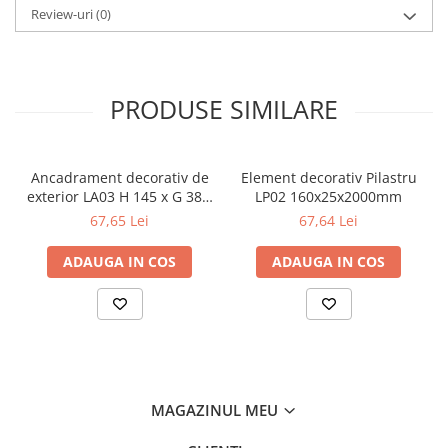
Review-uri
(0)
PRODUSE SIMILARE
Ancadrament decorativ de
Element decorativ Pilastru
exterior LA03 H 145 x G 38 x
LP02 160x25x2000mm
L 2000 mm
67,65 Lei
67,64 Lei
ADAUGA IN COS
ADAUGA IN COS
MAGAZINUL MEU