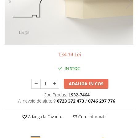
Coloane de interior
Baze coloane
Capiteluri coloane
Inele coloane
Inele coloane
Piedestaluri coloane
Trunchiuri coloane
134,14 Lei
Semicoloane de interior
Baze semicoloane
IN STOC
Inele semicoloane
ADAUGA IN COS
Capiteluri semicoloane
Piedestaluri semicoloane
Cod Produs:
LS32-7464
Trunchiuri semicoloane
Ai nevoie de ajutor?
0723 372 473
/
0746 297 776
Mulaje de interior
Adauga la Favorite
Cere informatii
Rozete de interior
Panouri decorative
Cadru de arc