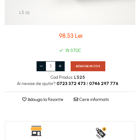
Coloane de interior
Baze coloane
Capiteluri coloane
Inele coloane
98,53 Lei
Inele coloane
Piedestaluri coloane
IN STOC
Trunchiuri coloane
Semicoloane de interior
ADAUGA IN COS
Baze semicoloane
Cod Produs:
LS25
Inele semicoloane
Ai nevoie de ajutor?
0723 372 473
/
0746 297 776
Capiteluri semicoloane
Piedestaluri semicoloane
Adauga la Favorite
Cere informatii
Trunchiuri semicoloane
Mulaje de interior
Rozete de interior
Panouri decorative