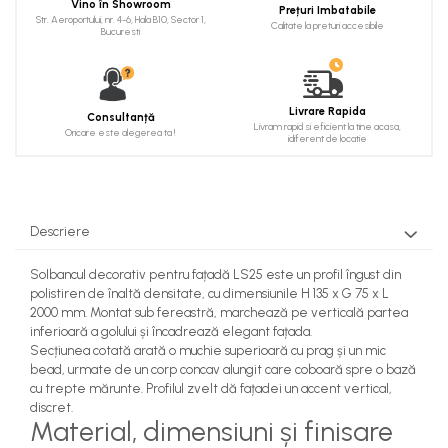
Vino în Showroom
Prețuri Imbatabile
Cadru de arc
Str. Aeroportului, nr. 4-6, Hala B10, Sector 1,
Calitate la preturi accesibile
Bucuresti
Fronton
Șeminee decorative
Panouri pentru tavan
Livrare Rapida
Consultanță
Livram rapid si eficient la tine acasa,
Oricare este alegerea ta !
idiferent de locatie
Console de interior
Cadre de ușă
Ornamente de colț
Descriere
Solbancul decorativ pentru fațadă LS25 este un profil îngust din
polistiren de înaltă densitate, cu dimensiunile H 135 x G 75 x L
2000 mm. Montat sub fereastră, marchează pe verticală partea
inferioară a golului și încadrează elegant fațada.
Secțiunea cotată arată o muchie superioară cu prag și un mic
bead, urmate de un corp concav alungit care coboară spre o bază
cu trepte mărunte. Profilul zvelt dă fațadei un accent vertical,
discret.
Material, dimensiuni și finisare