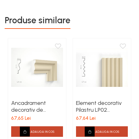
Produse similare
Ancadrament
Element decorativ
decorativ de
Pilastru LP02
exterior LA03 H 145 x
160x25x2000mm
67,65 Lei
67,64 Lei
G 38 x L 2000 mm
ADAUGA IN COS
ADAUGA IN COS