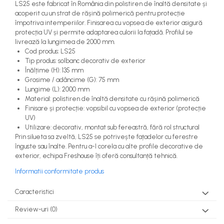
LS25 este fabricat în România din polistiren de înaltă densitate și
acoperit cu un strat de rășină polimerică pentru protecție
împotriva intemperiilor. Finisarea cu vopsea de exterior asigură
protecția UV și permite adaptarea culorii la fațadă. Profilul se
livrează la lungimea de 2000 mm.
Cod produs: LS25
Tip produs: solbanc decorativ de exterior
Înălțime (H): 135 mm
Grosime / adâncime (G): 75 mm
Lungime (L): 2000 mm
Material: polistiren de înaltă densitate cu rășină polimerică
Finisare și protecție: vopsibil cu vopsea de exterior (protecție
UV)
Utilizare: decorativ, montat sub fereastră, fără rol structural
Prin silueta sa zveltă, LS25 se potrivește fațadelor cu ferestre
înguste sau înalte. Pentru a-l corela cu alte profile decorative de
exterior, echipa Freshouse îți oferă consultanță tehnică.
Informatii conformitate produs
Caracteristici
Review-uri
(0)