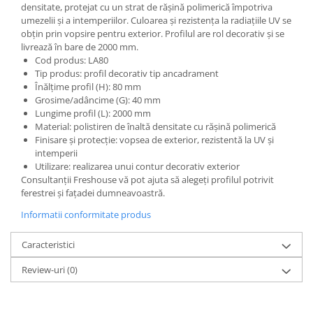
densitate, protejat cu un strat de rășină polimerică împotriva
umezelii și a intemperiilor. Culoarea și rezistența la radiațiile UV se
obțin prin vopsire pentru exterior. Profilul are rol decorativ și se
livrează în bare de 2000 mm.
Cod produs: LA80
Tip produs: profil decorativ tip ancadrament
Înălțime profil (H): 80 mm
Grosime/adâncime (G): 40 mm
Lungime profil (L): 2000 mm
Material: polistiren de înaltă densitate cu rășină polimerică
Finisare și protecție: vopsea de exterior, rezistentă la UV și
intemperii
Utilizare: realizarea unui contur decorativ exterior
Consultanții Freshouse vă pot ajuta să alegeți profilul potrivit
ferestrei și fațadei dumneavoastră.
Informatii conformitate produs
Caracteristici
Review-uri
(0)