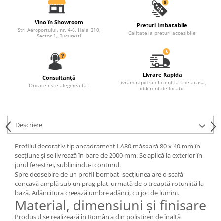
Fronton
Vino în Showroom
Prețuri Imbatabile
Șeminee decorative
Str. Aeroportului, nr. 4-6, Hala B10,
Calitate la preturi accesibile
Sector 1, Bucuresti
Panouri pentru tavan
Console de interior
Cadre de ușă
Livrare Rapida
Consultanță
Livram rapid si eficient la tine acasa,
Oricare este alegerea ta !
Ornamente de colț
idiferent de locatie
Descriere
Profilul decorativ tip ancadrament LA80 măsoară 80 x 40 mm în
secțiune și se livrează în bare de 2000 mm. Se aplică la exterior în
jurul ferestrei, subliniindu-i conturul.
Spre deosebire de un profil bombat, secțiunea are o scafă
concavă amplă sub un prag plat, urmată de o treaptă rotunjită la
bază. Adâncitura creează umbre adânci, cu joc de lumini.
Material, dimensiuni și finisare
Produsul se realizează în România din polistiren de înaltă