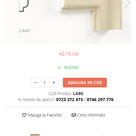
Coloane de interior
Baze coloane
Capiteluri coloane
Inele coloane
Inele coloane
Piedestaluri coloane
Trunchiuri coloane
42,10 Lei
Semicoloane de interior
Baze semicoloane
IN STOC
Inele semicoloane
ADAUGA IN COS
Capiteluri semicoloane
Piedestaluri semicoloane
Cod Produs:
LA80
Trunchiuri semicoloane
Ai nevoie de ajutor?
0723 372 473
/
0746 297 776
Mulaje de interior
Adauga la Favorite
Cere informatii
Rozete de interior
Panouri decorative
Cadru de arc