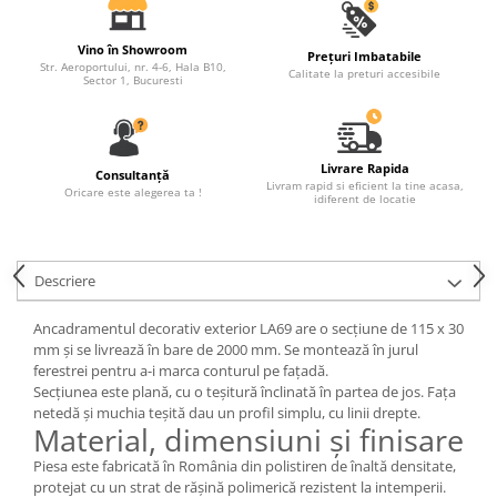
Fronton
Vino în Showroom
Prețuri Imbatabile
Șeminee decorative
Str. Aeroportului, nr. 4-6, Hala B10,
Calitate la preturi accesibile
Sector 1, Bucuresti
Panouri pentru tavan
Console de interior
Cadre de ușă
Livrare Rapida
Consultanță
Livram rapid si eficient la tine acasa,
Oricare este alegerea ta !
Ornamente de colț
idiferent de locatie
Descriere
Ancadramentul decorativ exterior LA69 are o secțiune de 115 x 30
mm și se livrează în bare de 2000 mm. Se montează în jurul
ferestrei pentru a-i marca conturul pe fațadă.
Secțiunea este plană, cu o teșitură înclinată în partea de jos. Fața
netedă și muchia teșită dau un profil simplu, cu linii drepte.
Material, dimensiuni și finisare
Piesa este fabricată în România din polistiren de înaltă densitate,
protejat cu un strat de rășină polimerică rezistent la intemperii.