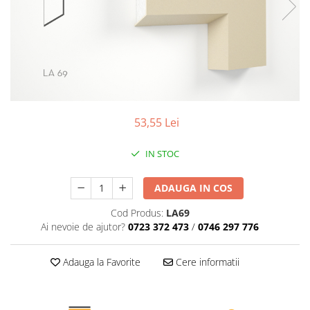
Coloane de interior
Baze coloane
Capiteluri coloane
Inele coloane
Inele coloane
Piedestaluri coloane
Trunchiuri coloane
53,55 Lei
Semicoloane de interior
Baze semicoloane
IN STOC
Inele semicoloane
ADAUGA IN COS
Capiteluri semicoloane
Piedestaluri semicoloane
Cod Produs:
LA69
Trunchiuri semicoloane
Ai nevoie de ajutor?
0723 372 473
/
0746 297 776
Mulaje de interior
Adauga la Favorite
Cere informatii
Rozete de interior
Panouri decorative
Cadru de arc