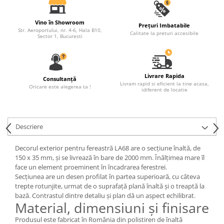
Capiteluri coloane
Inele coloane
Vino în Showroom
Prețuri Imbatabile
Inele coloane
Str. Aeroportului, nr. 4-6, Hala B10,
Calitate la preturi accesibile
Sector 1, Bucuresti
Piedestaluri coloane
Trunchiuri coloane
Semicoloane de interior
Livrare Rapida
Consultanță
Baze semicoloane
Livram rapid si eficient la tine acasa,
Oricare este alegerea ta !
idiferent de locatie
Inele semicoloane
Capiteluri semicoloane
Piedestaluri semicoloane
Descriere
Trunchiuri semicoloane
Mulaje de interior
Decorul exterior pentru fereastră LA68 are o secțiune înaltă, de
150 x 35 mm, și se livrează în bare de 2000 mm. Înălțimea mare îl
Rozete de interior
face un element proeminent în încadrarea ferestrei.
Secțiunea are un desen profilat în partea superioară, cu câteva
Panouri decorative
trepte rotunjite, urmat de o suprafață plană înaltă și o treaptă la
Cadru de arc
bază. Contrastul dintre detaliu și plan dă un aspect echilibrat.
Material, dimensiuni și finisare
Fronton
Produsul este fabricat în România din polistiren de înaltă