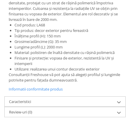
Șeminee decorative
densitate, protejat cu un strat de rășină polimerică împotriva
intemperiilor. Culoarea și rezistența la radiațiile UV se obțin prin
Panouri pentru tavan
finisarea cu vopsea de exterior. Elementul are rol decorativ și se
Console de interior
livrează în bare de 2000 mm.
Cod produs: LA68
Cadre de ușă
Tip produs: decor exterior pentru fereastră
Înălțime profil (H): 150 mm
Ornamente de colț
Grosime/adâncime (G): 35 mm
Accesorii profile decorative
Lungime profil (L): 2000 mm
Material: polistiren de înaltă densitate cu rășină polimerică
Parchet
Finisare și protecție: vopsea de exterior, rezistentă la UV și
Parchet Triplu Stratificat
intemperii
Utilizare: realizarea unui contur decorativ exterior
Consultanții Freshouse vă pot ajuta să alegeți profilul și lungimile
potrivite pentru fațada dumneavoastră.
Informatii conformitate produs
Caracteristici
Review-uri
(0)