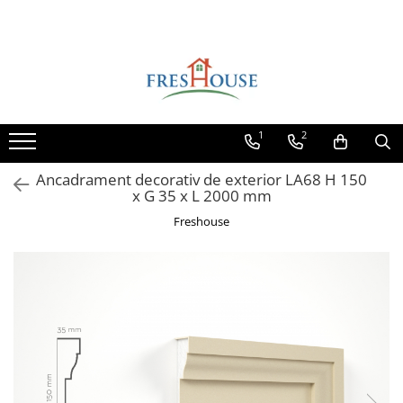
Toate Produsele
Profile decorative de exterior
Ancadramente Fereastra
1
2
Solbancuri Fereastra
Brâuri de exterior
Ancadrament decorativ de exterior LA68 H 150
x G 35 x L 2000 mm
Cornișe de exterior
Freshouse
Chei de bolta
Console de exterior
Colțare de exterior
Pilaștri de exterior
Coloane de exterior
Panouri decorative de exterior tip
FUGA