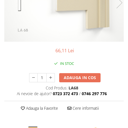
Profile decorative de interior
Cornișe de interior
Cornișe din poliuretan
Plinte de interior
Plinte din poliuretan
Plinte HARDEC
66,11 Lei
Brâuri de interior
Brâuri decorative de interior din
IN STOC
poliuretan
Brâuri HARDEC
ADAUGA IN COS
Pilaștri de interior
Cod Produs:
LA68
Baze pilaștri
Ai nevoie de ajutor?
0723 372 473
/
0746 297 776
Capiteluri pilaștri
Trunchiuri pilaștri
Adauga la Favorite
Cere informatii
Coloane de interior
Baze coloane