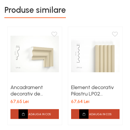
Produse similare
Ancadrament
Element decorativ
decorativ de
Pilastru LP02
exterior LA03 H 145 x
160x25x2000mm
67,65 Lei
67,64 Lei
G 38 x L 2000 mm
ADAUGA IN COS
ADAUGA IN COS