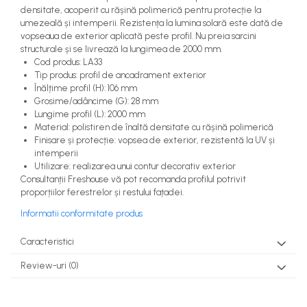
densitate, acoperit cu rășină polimerică pentru protecție la
umezeală și intemperii. Rezistența la lumina solară este dată de
vopseaua de exterior aplicată peste profil. Nu preia sarcini
structurale și se livrează la lungimea de 2000 mm.
Cod produs: LA33
Tip produs: profil de ancadrament exterior
Înălțime profil (H): 106 mm
Grosime/adâncime (G): 28 mm
Lungime profil (L): 2000 mm
Material: polistiren de înaltă densitate cu rășină polimerică
Finisare și protecție: vopsea de exterior, rezistentă la UV și
intemperii
Utilizare: realizarea unui contur decorativ exterior
Consultanții Freshouse vă pot recomanda profilul potrivit
proporțiilor ferestrelor și restului fațadei.
Informatii conformitate produs
Caracteristici
Review-uri
(0)