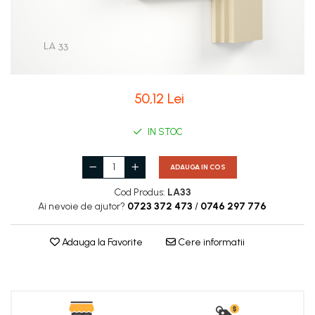
Coloane de interior
Baze coloane
Capiteluri coloane
Inele coloane
Inele coloane
50,12 Lei
Piedestaluri coloane
Trunchiuri coloane
IN STOC
Semicoloane de interior
Baze semicoloane
ADAUGA IN COS
Inele semicoloane
Cod Produs:
LA33
Capiteluri semicoloane
Ai nevoie de ajutor?
0723 372 473
/
0746 297 776
Piedestaluri semicoloane
Trunchiuri semicoloane
Adauga la Favorite
Cere informatii
Mulaje de interior
Rozete de interior
Panouri decorative