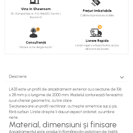
Cadru de arc
Vino în Showroom
Prețuri Imbatabile
Fronton
Str. Aeroportului, nr. 4-6, Hala B10, Sector 1,
Calitate la preturi accesibile
Bucuresti
Șeminee decorative
Panouri pentru tavan
Livrare Rapida
Console de interior
Consultanță
Livram rapid si eficient la tine acasa,
Oricare este alegerea ta !
idiferent de locatie
Cadre de ușă
Ornamente de colț
Descriere
LA33 este un profil de ancadrament exterior cu o secțiune de 106
x 28 mm și o lungime de 2000 mm. Modelul conturează fereastra
cu un chenar geometric, cu linii clare.
Secțiunea are un profil rectiliniar, cu trepte simetrice sus și jos,
fără curburi. Liniile drepte îi dau un aspect ordonat, cu umbre
nete.
Material, dimensiuni și finisare
Ancadramentul este produs în România din polistiren de înaltă