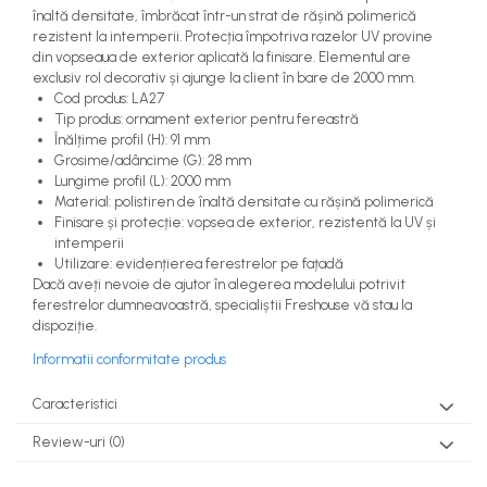
înaltă densitate, îmbrăcat într-un strat de rășină polimerică
rezistent la intemperii. Protecția împotriva razelor UV provine
din vopseaua de exterior aplicată la finisare. Elementul are
exclusiv rol decorativ și ajunge la client în bare de 2000 mm.
Cod produs: LA27
Tip produs: ornament exterior pentru fereastră
Înălțime profil (H): 91 mm
Grosime/adâncime (G): 28 mm
Lungime profil (L): 2000 mm
Material: polistiren de înaltă densitate cu rășină polimerică
Finisare și protecție: vopsea de exterior, rezistentă la UV și
intemperii
Utilizare: evidențierea ferestrelor pe fațadă
Dacă aveți nevoie de ajutor în alegerea modelului potrivit
ferestrelor dumneavoastră, specialiștii Freshouse vă stau la
dispoziție.
Informatii conformitate produs
Caracteristici
Review-uri
(0)