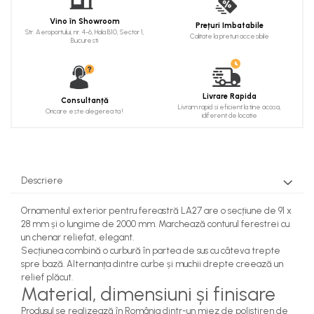
Cadru de arc
Vino în Showroom
Prețuri Imbatabile
Fronton
Str. Aeroportului, nr. 4-6, Hala B10, Sector 1,
Calitate la preturi accesibile
Bucuresti
Șeminee decorative
Panouri pentru tavan
Livrare Rapida
Console de interior
Consultanță
Livram rapid si eficient la tine acasa,
Oricare este alegerea ta !
idiferent de locatie
Cadre de ușă
Ornamente de colț
Descriere
Ornamentul exterior pentru fereastră LA27 are o secțiune de 91 x
28 mm și o lungime de 2000 mm. Marchează conturul ferestrei cu
un chenar reliefat, elegant.
Secțiunea combină o curbură în partea de sus cu câteva trepte
spre bază. Alternanța dintre curbe și muchii drepte creează un
relief plăcut.
Material, dimensiuni și finisare
Produsul se realizează în România dintr-un miez de polistiren de