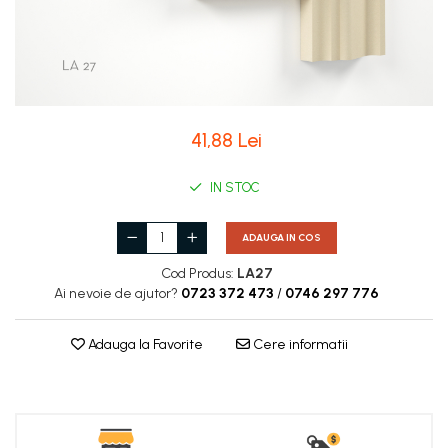
Coloane de interior
Baze coloane
Capiteluri coloane
Inele coloane
Inele coloane
41,88 Lei
Piedestaluri coloane
Trunchiuri coloane
IN STOC
Semicoloane de interior
Baze semicoloane
ADAUGA IN COS
Inele semicoloane
Cod Produs:
LA27
Capiteluri semicoloane
Ai nevoie de ajutor?
0723 372 473
/
0746 297 776
Piedestaluri semicoloane
Trunchiuri semicoloane
Adauga la Favorite
Cere informatii
Mulaje de interior
Rozete de interior
Panouri decorative