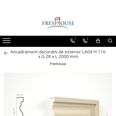
Profile decorative de exterior
Profile decorative de interior
Parchet
Ancadramente Fereastra
Cornișe de interior
Parchet Triplu Stratificat
Solbancuri Fereastra
Cornișe din poliuretan
1
2
Plinte de interior
Brâuri de exterior
Plinte din poliuretan
Cornișe de exterior
Ancadrament decorativ de exterior LA04 H 116
Plinte HARDEC
x G 28 x L 2000 mm
Chei de bolta
Brâuri de interior
Freshouse
Console de exterior
Brâuri decorative de interior din
Colțare de exterior
poliuretan
Pilaștri de exterior
Brâuri HARDEC
Pilaștri de interior
Coloane de exterior
Baze pilaștri
Panouri decorative de exterior tip
FUGA
Capiteluri pilaștri
Trunchiuri pilaștri