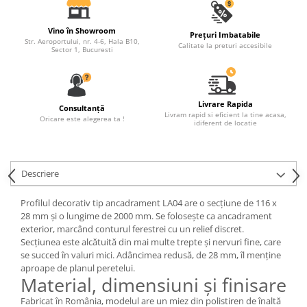
Fronton
Vino în Showroom
Prețuri Imbatabile
Șeminee decorative
Str. Aeroportului, nr. 4-6, Hala B10,
Calitate la preturi accesibile
Sector 1, Bucuresti
Panouri pentru tavan
Console de interior
Cadre de ușă
Livrare Rapida
Consultanță
Livram rapid si eficient la tine acasa,
Oricare este alegerea ta !
Ornamente de colț
idiferent de locatie
Descriere
Profilul decorativ tip ancadrament LA04 are o secțiune de 116 x
28 mm și o lungime de 2000 mm. Se folosește ca ancadrament
exterior, marcând conturul ferestrei cu un relief discret.
Secțiunea este alcătuită din mai multe trepte și nervuri fine, care
se succed în valuri mici. Adâncimea redusă, de 28 mm, îl menține
aproape de planul peretelui.
Material, dimensiuni și finisare
Fabricat în România, modelul are un miez din polistiren de înaltă