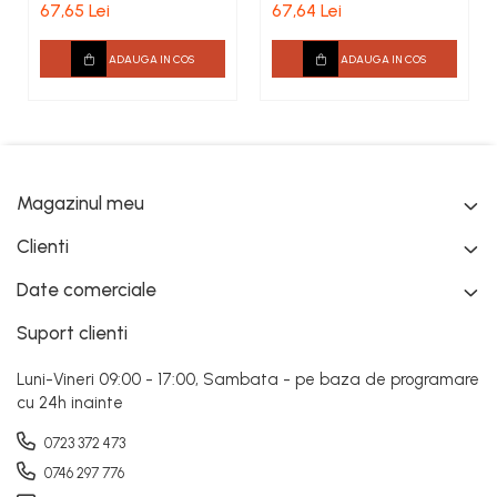
exterior LA03 H 145 x
160x25x2000mm
67,65 Lei
67,64 Lei
G 38 x L 2000 mm
ADAUGA IN COS
ADAUGA IN COS
Magazinul meu
Clienti
Date comerciale
Suport clienti
Luni-Vineri 09:00 - 17:00, Sambata - pe baza de programare
cu 24h inainte
0723 372 473
0746 297 776