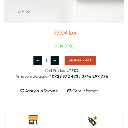
Coloane de interior
Baze coloane
Capiteluri coloane
Inele coloane
97,04 Lei
Inele coloane
Piedestaluri coloane
IN STOC
Trunchiuri coloane
Semicoloane de interior
ADAUGA IN COS
Baze semicoloane
Cod Produs:
LTP02
Inele semicoloane
Ai nevoie de ajutor?
0723 372 473
/
0746 297 776
Capiteluri semicoloane
Piedestaluri semicoloane
Adauga la Favorite
Cere informatii
Trunchiuri semicoloane
Mulaje de interior
Rozete de interior
Panouri decorative