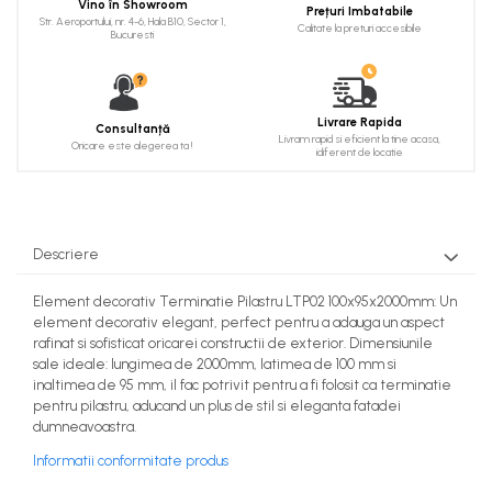
Vino în Showroom
Prețuri Imbatabile
Cadru de arc
Str. Aeroportului, nr. 4-6, Hala B10, Sector 1,
Calitate la preturi accesibile
Bucuresti
Fronton
Șeminee decorative
Panouri pentru tavan
Livrare Rapida
Consultanță
Livram rapid si eficient la tine acasa,
Oricare este alegerea ta !
idiferent de locatie
Console de interior
Cadre de ușă
Ornamente de colț
Descriere
Element decorativ Terminatie Pilastru LTP02 100x95x2000mm: Un
element decorativ elegant, perfect pentru a adauga un aspect
rafinat si sofisticat oricarei constructii de exterior. Dimensiunile
sale ideale: lungimea de 2000mm, latimea de 100 mm si
inaltimea de 95 mm, il fac potrivit pentru a fi folosit ca terminatie
pentru pilastru, aducand un plus de stil si eleganta fatadei
dumneavoastra.
Informatii conformitate produs