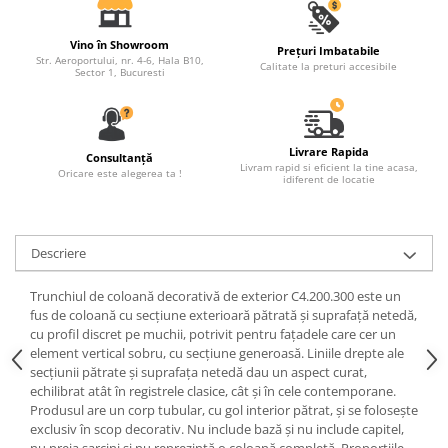
Fronton
Vino în Showroom
Prețuri Imbatabile
Șeminee decorative
Str. Aeroportului, nr. 4-6, Hala B10,
Calitate la preturi accesibile
Sector 1, Bucuresti
Panouri pentru tavan
Console de interior
Cadre de ușă
Livrare Rapida
Consultanță
Livram rapid si eficient la tine acasa,
Oricare este alegerea ta !
Ornamente de colț
idiferent de locatie
Descriere
Trunchiul de coloană decorativă de exterior C4.200.300 este un
fus de coloană cu secțiune exterioară pătrată și suprafață netedă,
cu profil discret pe muchii, potrivit pentru fațadele care cer un
element vertical sobru, cu secțiune generoasă. Liniile drepte ale
secțiunii pătrate și suprafața netedă dau un aspect curat,
echilibrat atât în registrele clasice, cât și în cele contemporane.
Produsul are un corp tubular, cu gol interior pătrat, și se folosește
exclusiv în scop decorativ. Nu include bază și nu include capitel,
nu preia sarcini și nu reprezintă o coloană completă. Proporțiile