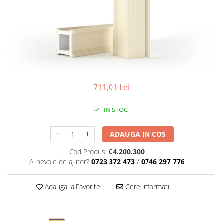
Coloane de interior
Baze coloane
Capiteluri coloane
Inele coloane
Inele coloane
Piedestaluri coloane
Trunchiuri coloane
711,01 Lei
Semicoloane de interior
Baze semicoloane
IN STOC
Inele semicoloane
ADAUGA IN COS
Capiteluri semicoloane
Piedestaluri semicoloane
Cod Produs:
C4.200.300
Trunchiuri semicoloane
Ai nevoie de ajutor?
0723 372 473
/
0746 297 776
Mulaje de interior
Adauga la Favorite
Cere informatii
Rozete de interior
Panouri decorative
Cadru de arc