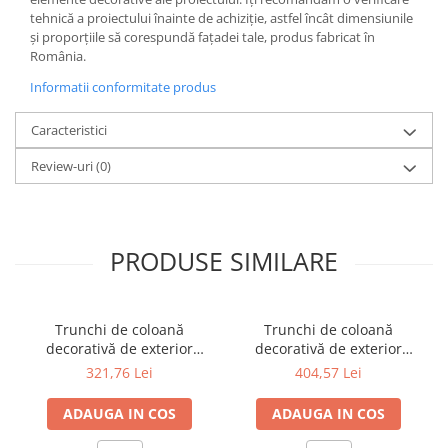
tehnică a proiectului înainte de achiziție, astfel încât dimensiunile
și proporțiile să corespundă fațadei tale, produs fabricat în
România.
Informatii conformitate produs
Caracteristici
Review-uri
(0)
PRODUSE SIMILARE
Trunchi de coloană
Trunchi de coloană
decorativă de exterior
decorativă de exterior
C1.200.200 Ø200 x L2000
C1.250.200 Ø200 x L2500
321,76 Lei
404,57 Lei
mm
mm
ADAUGA IN COS
ADAUGA IN COS