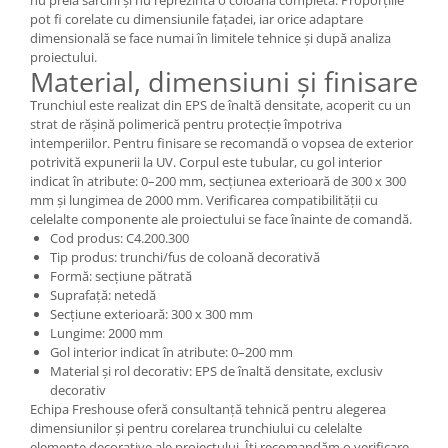
pot fi corelate cu dimensiunile fațadei, iar orice adaptare
dimensională se face numai în limitele tehnice și după analiza
proiectului.
Material, dimensiuni și finisare
Trunchiul este realizat din EPS de înaltă densitate, acoperit cu un
strat de rășină polimerică pentru protecție împotriva
intemperiilor. Pentru finisare se recomandă o vopsea de exterior
potrivită expunerii la UV. Corpul este tubular, cu gol interior
indicat în atribute: 0–200 mm, secțiunea exterioară de 300 x 300
mm și lungimea de 2000 mm. Verificarea compatibilității cu
celelalte componente ale proiectului se face înainte de comandă.
Cod produs: C4.200.300
Tip produs: trunchi/fus de coloană decorativă
Formă: secțiune pătrată
Suprafață: netedă
Secțiune exterioară: 300 x 300 mm
Lungime: 2000 mm
Gol interior indicat în atribute: 0–200 mm
Material și rol decorativ: EPS de înaltă densitate, exclusiv
decorativ
Echipa Freshouse oferă consultanță tehnică pentru alegerea
dimensiunilor și pentru corelarea trunchiului cu celelalte
elemente decorative ale proiectului. Îți recomandăm o verificare