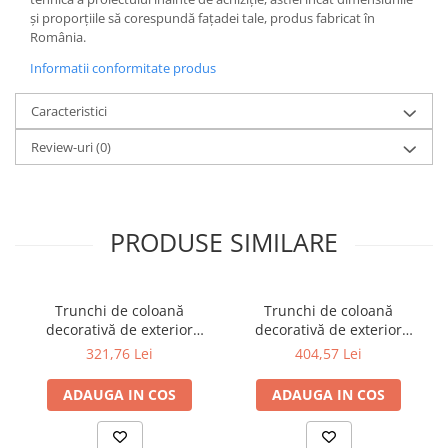
și proporțiile să corespundă fațadei tale, produs fabricat în
România.
Informatii conformitate produs
Caracteristici
Review-uri
(0)
PRODUSE SIMILARE
Trunchi de coloană
Trunchi de coloană
decorativă de exterior
decorativă de exterior
C1.200.200 Ø200 x L2000
C1.250.200 Ø200 x L2500
321,76 Lei
404,57 Lei
mm
mm
ADAUGA IN COS
ADAUGA IN COS