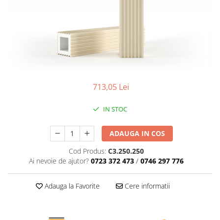
Profile decorative de interior
Cornișe de interior
Cornișe din poliuretan
Plinte de interior
Plinte din poliuretan
Plinte HARDEC
713,05 Lei
Brâuri de interior
Brâuri decorative de interior din
IN STOC
poliuretan
Brâuri HARDEC
ADAUGA IN COS
Pilaștri de interior
Cod Produs:
C3.250.250
Baze pilaștri
Ai nevoie de ajutor?
0723 372 473
/
0746 297 776
Capiteluri pilaștri
Trunchiuri pilaștri
Adauga la Favorite
Cere informatii
Coloane de interior
Baze coloane