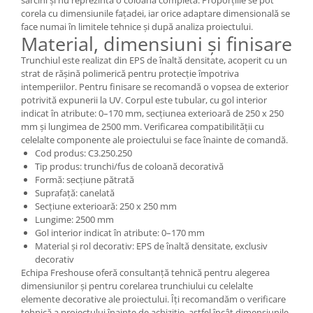
Șeminee decorative
corela cu dimensiunile fațadei, iar orice adaptare dimensională se
Panouri pentru tavan
face numai în limitele tehnice și după analiza proiectului.
Material, dimensiuni și finisare
Console de interior
Trunchiul este realizat din EPS de înaltă densitate, acoperit cu un
Cadre de ușă
strat de rășină polimerică pentru protecție împotriva
intemperiilor. Pentru finisare se recomandă o vopsea de exterior
Ornamente de colț
potrivită expunerii la UV. Corpul este tubular, cu gol interior
Accesorii profile decorative
indicat în atribute: 0–170 mm, secțiunea exterioară de 250 x 250
mm și lungimea de 2500 mm. Verificarea compatibilității cu
Parchet
celelalte componente ale proiectului se face înainte de comandă.
Parchet Triplu Stratificat
Cod produs: C3.250.250
Tip produs: trunchi/fus de coloană decorativă
Formă: secțiune pătrată
Suprafață: canelată
Secțiune exterioară: 250 x 250 mm
Lungime: 2500 mm
Gol interior indicat în atribute: 0–170 mm
Material și rol decorativ: EPS de înaltă densitate, exclusiv
decorativ
Echipa Freshouse oferă consultanță tehnică pentru alegerea
dimensiunilor și pentru corelarea trunchiului cu celelalte
elemente decorative ale proiectului. Îți recomandăm o verificare
tehnică a proiectului înainte de achiziție, astfel încât dimensiunile