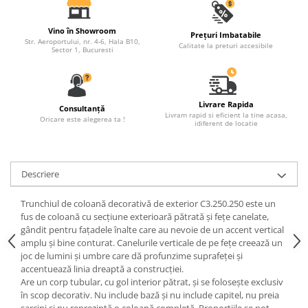
Capiteluri coloane
Inele coloane
Vino în Showroom
Prețuri Imbatabile
Inele coloane
Str. Aeroportului, nr. 4-6, Hala B10,
Calitate la preturi accesibile
Sector 1, Bucuresti
Piedestaluri coloane
Trunchiuri coloane
Semicoloane de interior
Livrare Rapida
Consultanță
Baze semicoloane
Livram rapid si eficient la tine acasa,
Oricare este alegerea ta !
idiferent de locatie
Inele semicoloane
Capiteluri semicoloane
Piedestaluri semicoloane
Descriere
Trunchiuri semicoloane
Mulaje de interior
Trunchiul de coloană decorativă de exterior C3.250.250 este un
fus de coloană cu secțiune exterioară pătrată și fețe canelate,
Rozete de interior
gândit pentru fațadele înalte care au nevoie de un accent vertical
amplu și bine conturat. Canelurile verticale de pe fețe creează un
Panouri decorative
joc de lumini și umbre care dă profunzime suprafeței și
Cadru de arc
accentuează linia dreaptă a construcției.
Are un corp tubular, cu gol interior pătrat, și se folosește exclusiv
Fronton
în scop decorativ. Nu include bază și nu include capitel, nu preia
sarcini și nu reprezintă o coloană completă. Proporțiile se pot