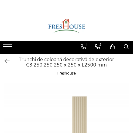
Toate Produsele
Profile decorative de exterior
Ancadramente Fereastra
1
2
Solbancuri Fereastra
Brâuri de exterior
Trunchi de coloană decorativă de exterior
C3.250.250 250 x 250 x L2500 mm
Cornișe de exterior
Freshouse
Chei de bolta
Console de exterior
Colțare de exterior
Pilaștri de exterior
Coloane de exterior
Panouri decorative de exterior tip
FUGA