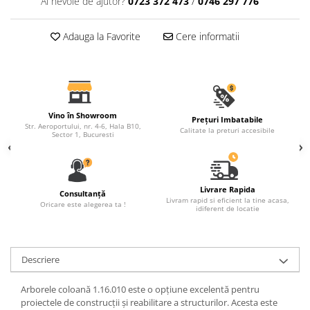
Ai nevoie de ajutor?
0723 372 473
/
0746 297 776
Fronton
Adauga la Favorite
Cere informatii
Șeminee decorative
Panouri pentru tavan
Console de interior
Cadre de ușă
Vino în Showroom
Prețuri Imbatabile
Ornamente de colț
Str. Aeroportului, nr. 4-6, Hala B10,
Calitate la preturi accesibile
Sector 1, Bucuresti
Livrare Rapida
Consultanță
Livram rapid si eficient la tine acasa,
Oricare este alegerea ta !
idiferent de locatie
Descriere
Arborele coloană 1.16.010 este o opțiune excelentă pentru
proiectele de construcții și reabilitare a structurilor. Acesta este