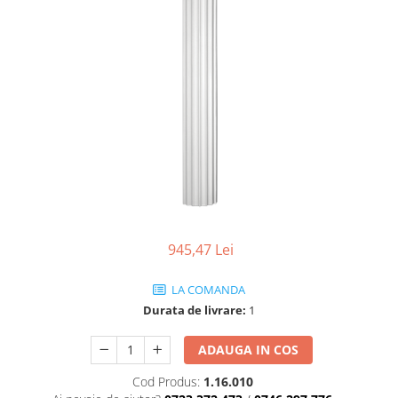
Coloane de interior
Baze coloane
Capiteluri coloane
Inele coloane
Inele coloane
Piedestaluri coloane
Trunchiuri coloane
Semicoloane de interior
Baze semicoloane
Inele semicoloane
Capiteluri semicoloane
945,47 Lei
Piedestaluri semicoloane
Trunchiuri semicoloane
LA COMANDA
Mulaje de interior
Durata de livrare:
1
Rozete de interior
ADAUGA IN COS
Panouri decorative
Cod Produs:
1.16.010
Cadru de arc