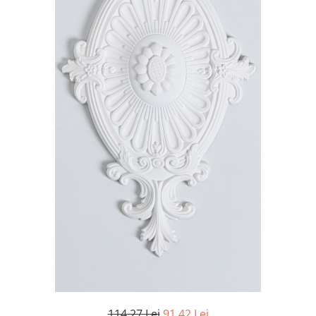
Coloane de interior
Baze coloane
Capiteluri coloane
Inele coloane
Inele coloane
Piedestaluri coloane
Trunchiuri coloane
Semicoloane de interior
Baze semicoloane
Inele semicoloane
Capiteluri semicoloane
Piedestaluri semicoloane
Trunchiuri semicoloane
Mulaje de interior
Rozete de interior
Panouri decorative
Cadru de arc
114,27 Lei
91,42 Lei