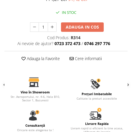
Fronton
IN STOC
Șeminee decorative
Panouri pentru tavan
ADAUGA IN COS
Console de interior
Cod Produs:
R314
Ai nevoie de ajutor?
0723 372 473
/
0746 297 776
Cadre de ușă
Ornamente de colț
Adauga la Favorite
Cere informatii
Vino în Showroom
Prețuri Imbatabile
Str. Aeroportului, nr. 4-6, Hala B10,
Calitate la preturi accesibile
Sector 1, Bucuresti
Livrare Rapida
Consultanță
Livram rapid si eficient la tine acasa,
Oricare este alegerea ta !
idiferent de locatie