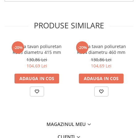
PRODUSE SIMILARE
Rozeta tavan poliuretan
Rozeta tavan poliuretan
-20%
-20%
R303 diametru 415 mm
R304 diametru 460 mm
130,86 Lei
130,86 Lei
104,69 Lei
104,69 Lei
ADAUGA IN COS
ADAUGA IN COS
MAGAZINUL MEU
CLIENTI