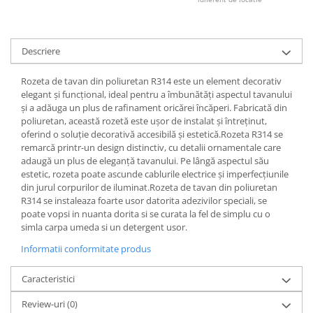
Descriere
Rozeta de tavan din poliuretan R314 este un element decorativ
elegant și funcțional, ideal pentru a îmbunătăți aspectul tavanului
și a adăuga un plus de rafinament oricărei încăperi. Fabricată din
poliuretan, această rozetă este ușor de instalat și întreținut,
oferind o soluție decorativă accesibilă și estetică.Rozeta R314 se
remarcă printr-un design distinctiv, cu detalii ornamentale care
adaugă un plus de eleganță tavanului. Pe lângă aspectul său
estetic, rozeta poate ascunde cablurile electrice și imperfecțiunile
din jurul corpurilor de iluminat.Rozeta de tavan din poliuretan
R314 se instaleaza foarte usor datorita adezivilor speciali, se
poate vopsi in nuanta dorita si se curata la fel de simplu cu o
simla carpa umeda si un detergent usor.
Informatii conformitate produs
Caracteristici
Review-uri
(0)