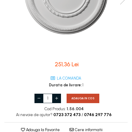
Coloane de interior
Baze coloane
Capiteluri coloane
Inele coloane
Inele coloane
Piedestaluri coloane
Trunchiuri coloane
Semicoloane de interior
251,36 Lei
Baze semicoloane
Inele semicoloane
LA COMANDA
Capiteluri semicoloane
Durata de livrare:
1
Piedestaluri semicoloane
Trunchiuri semicoloane
ADAUGA IN COS
Mulaje de interior
Cod Produs:
1.56.004
Ai nevoie de ajutor?
0723 372 473
/
0746 297 776
Rozete de interior
Panouri decorative
Adauga la Favorite
Cere informatii