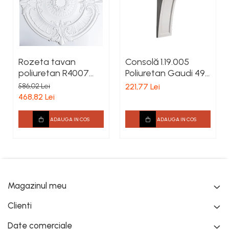
Rozeta tavan
Consolă 1.19.005
poliuretan R4007
Poliuretan Gaudi 496
diametru 1010 mm
x 188 x 163 mm
586,02 Lei
221,77 Lei
468,82 Lei
ADAUGA IN COS
ADAUGA IN COS
Magazinul meu
Clienti
Date comerciale