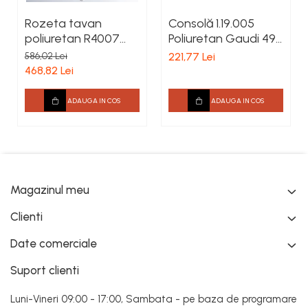
Rozeta tavan
Consolă 1.19.005
poliuretan R4007
Poliuretan Gaudi 496
diametru 1010 mm
x 188 x 163 mm
586,02 Lei
221,77 Lei
468,82 Lei
ADAUGA IN COS
ADAUGA IN COS
Magazinul meu
Clienti
Date comerciale
Suport clienti
Luni-Vineri 09:00 - 17:00, Sambata - pe baza de programare