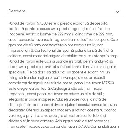
Descriere
Panoul de tavan 1.57.503 este o piesă decorativă deosebită,
perfectă pentru a aduce un aspect elegant și rafinat în orice
încăpere. Având o lățime de 292 mm și o înălțime de 292 mm,
acest panou de tavan se integrează armonios în orice spațiu. Cu o
grosime de 60 mm, acesta oferă o prezență subtilă, dar
impresionantă. Confecționat din spumă poliuretanică de înaltă
calitate, acest material asigură durabilitatea și rezistența în timp.
Panoul de tavan este ușor și ușor de instalat, permițându-vă să
creați un aspect cu adevărat sofisticat fără a fi nevoie să angajați
specialiști. Fie că doriți să adăugați un accent elegant într-un
living, să transformați un birou într-un spațiu modern sau să
completați designul unei săli de mese, panoul de tavan 1.57.503
este alegerea perfectă. Cu designul său subtil și finisajul
impecabil, acest panou de tavan va aduce un plus de stil și
eleganță în orice încăpere. Aduceți un aer nou și o notă de
distincție în interiorul casei dvs. cu ajutorul acestui panou de tavan
decorativ. Oferind un aspect modern și rafinat, acesta nu doar că
va atrage privirile, ci va crea și o atmosferă confortabilă și
deosebită în orice cameră. Adăugați o notă de rafinament și
frumusețe în casa dvs. cu panoul de tavan 1.57.503. Comandați acum