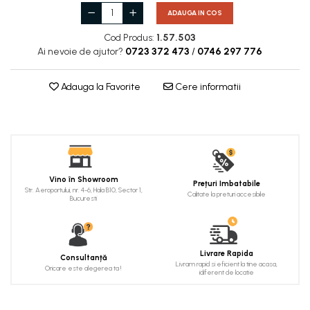
Cadru de arc
ADAUGA IN COS
Fronton
Cod Produs:
1.57.503
Ai nevoie de ajutor?
0723 372 473
/
0746 297 776
Șeminee decorative
Panouri pentru tavan
Adauga la Favorite
Cere informatii
Console de interior
Cadre de ușă
Ornamente de colț
Vino în Showroom
Prețuri Imbatabile
Str. Aeroportului, nr. 4-6, Hala B10, Sector 1,
Calitate la preturi accesibile
Bucuresti
Livrare Rapida
Consultanță
Livram rapid si eficient la tine acasa,
Oricare este alegerea ta !
idiferent de locatie