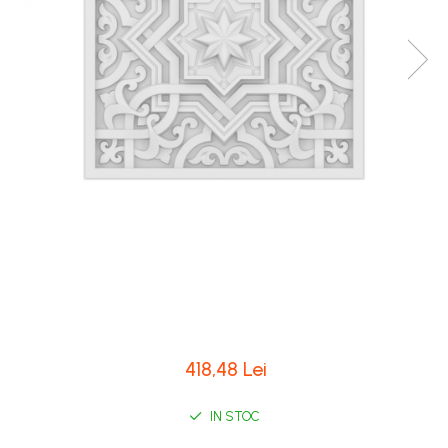
Coloane de interior
Baze coloane
Capiteluri coloane
Inele coloane
Inele coloane
Piedestaluri coloane
Trunchiuri coloane
Semicoloane de interior
Baze semicoloane
Inele semicoloane
Capiteluri semicoloane
Piedestaluri semicoloane
Trunchiuri semicoloane
Mulaje de interior
418,48 Lei
Rozete de interior
IN STOC
Panouri decorative