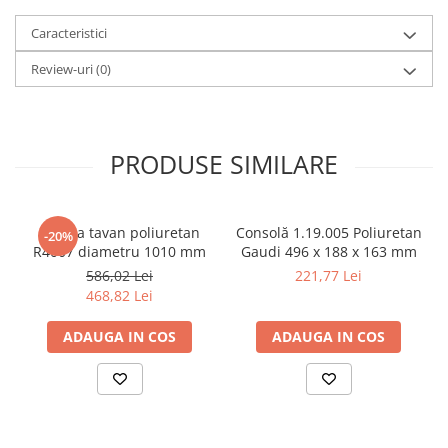
Șeminee decorative
Panouri pentru tavan
Caracteristici
Console de interior
Review-uri
(0)
Cadre de ușă
Ornamente de colț
Accesorii profile decorative
PRODUSE SIMILARE
Parchet
Parchet Triplu Stratificat
Rozeta tavan poliuretan
Consolă 1.19.005 Poliuretan
-20%
R4007 diametru 1010 mm
Gaudi 496 x 188 x 163 mm
586,02 Lei
221,77 Lei
468,82 Lei
ADAUGA IN COS
ADAUGA IN COS