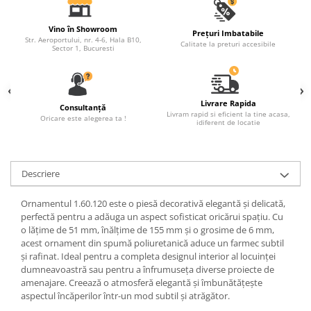
Fronton
Vino în Showroom
Prețuri Imbatabile
Șeminee decorative
Str. Aeroportului, nr. 4-6, Hala B10,
Calitate la preturi accesibile
Sector 1, Bucuresti
Panouri pentru tavan
Console de interior
Cadre de ușă
Livrare Rapida
Consultanță
Livram rapid si eficient la tine acasa,
Oricare este alegerea ta !
idiferent de locatie
Ornamente de colț
Descriere
Ornamentul 1.60.120 este o piesă decorativă elegantă și delicată,
perfectă pentru a adăuga un aspect sofisticat oricărui spațiu. Cu
o lățime de 51 mm, înălțime de 155 mm și o grosime de 6 mm,
acest ornament din spumă poliuretanică aduce un farmec subtil
și rafinat. Ideal pentru a completa designul interior al locuinței
dumneavoastră sau pentru a înfrumuseța diverse proiecte de
amenajare. Creează o atmosferă elegantă și îmbunătățește
aspectul încăperilor într-un mod subtil și atrăgător.