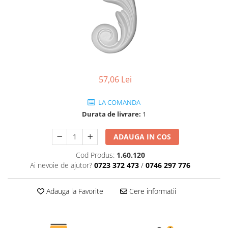
Coloane de interior
Baze coloane
Capiteluri coloane
Inele coloane
Inele coloane
Piedestaluri coloane
57,06 Lei
Trunchiuri coloane
Semicoloane de interior
LA COMANDA
Baze semicoloane
Durata de livrare:
1
Inele semicoloane
ADAUGA IN COS
Capiteluri semicoloane
Piedestaluri semicoloane
Cod Produs:
1.60.120
Trunchiuri semicoloane
Ai nevoie de ajutor?
0723 372 473
/
0746 297 776
Mulaje de interior
Adauga la Favorite
Cere informatii
Rozete de interior
Panouri decorative
Cadru de arc