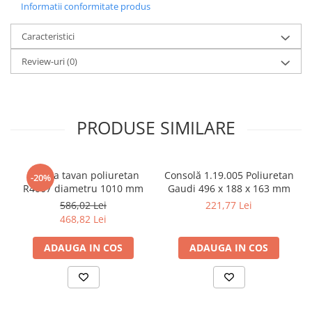
Informatii conformitate produs
Caracteristici
Review-uri
(0)
PRODUSE SIMILARE
Rozeta tavan poliuretan
Consolă 1.19.005 Poliuretan
-20%
R4007 diametru 1010 mm
Gaudi 496 x 188 x 163 mm
586,02 Lei
221,77 Lei
468,82 Lei
ADAUGA IN COS
ADAUGA IN COS