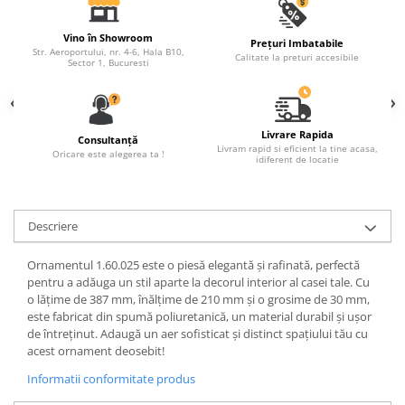
Fronton
Vino în Showroom
Prețuri Imbatabile
Șeminee decorative
Str. Aeroportului, nr. 4-6, Hala B10,
Calitate la preturi accesibile
Sector 1, Bucuresti
Panouri pentru tavan
Console de interior
Cadre de ușă
Livrare Rapida
Consultanță
Livram rapid si eficient la tine acasa,
Oricare este alegerea ta !
idiferent de locatie
Ornamente de colț
Descriere
Ornamentul 1.60.025 este o piesă elegantă și rafinată, perfectă
pentru a adăuga un stil aparte la decorul interior al casei tale. Cu
o lățime de 387 mm, înălțime de 210 mm și o grosime de 30 mm,
este fabricat din spumă poliuretanică, un material durabil și ușor
de întreținut. Adaugă un aer sofisticat și distinct spațiului tău cu
acest ornament deosebit!
Informatii conformitate produs