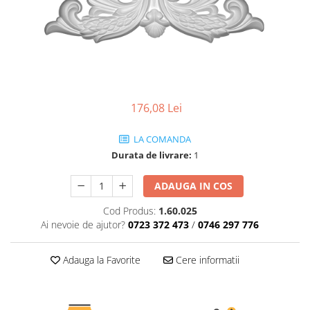
Coloane de interior
Baze coloane
Capiteluri coloane
Inele coloane
Inele coloane
Piedestaluri coloane
176,08 Lei
Trunchiuri coloane
Semicoloane de interior
LA COMANDA
Baze semicoloane
Durata de livrare:
1
Inele semicoloane
ADAUGA IN COS
Capiteluri semicoloane
Piedestaluri semicoloane
Cod Produs:
1.60.025
Trunchiuri semicoloane
Ai nevoie de ajutor?
0723 372 473
/
0746 297 776
Mulaje de interior
Adauga la Favorite
Cere informatii
Rozete de interior
Panouri decorative
Cadru de arc