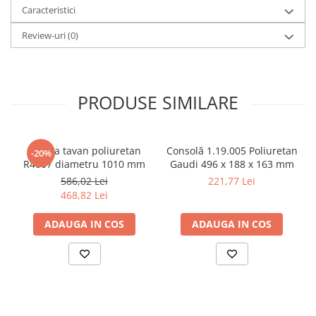
Caracteristici
Review-uri
(0)
PRODUSE SIMILARE
Rozeta tavan poliuretan
Consolă 1.19.005 Poliuretan
-20%
R4007 diametru 1010 mm
Gaudi 496 x 188 x 163 mm
586,02 Lei
221,77 Lei
468,82 Lei
ADAUGA IN COS
ADAUGA IN COS