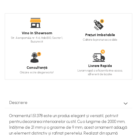
Cadru de arc
Fronton
Șeminee decorative
Vino în Showroom
Panouri pentru tavan
Prețuri Imbatabile
Str. Aeroportului, nr. 4-6, Hala B10, Sector 1,
Calitate la preturi accesibile
Bucuresti
Console de interior
Cadre de ușă
Ornamente de colț
Livrare Rapida
Consultanță
Livram rapid si eficient la tine acasa,
Oricare este alegerea ta !
idiferent de locatie
Descriere
Ornamentul 1.51.378 este un produs elegant și versatil, potrivit
pentru decorarea interioarelor cu stil. Cu o lungime de 2000 mm,
înălțime de 21 mm și o grosime de 9 mm, acest ornament adaugă
un element distinctiv și rafinat peretelui. Realizat din spumă