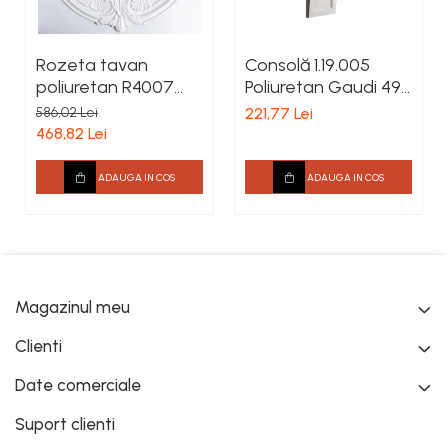
Rozeta tavan
Consolă 1.19.005
poliuretan R4007
Poliuretan Gaudi 496
diametru 1010 mm
x 188 x 163 mm
586,02 Lei
221,77 Lei
468,82 Lei
ADAUGA IN COS
ADAUGA IN COS
Magazinul meu
Clienti
Date comerciale
Suport clienti