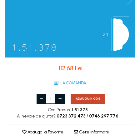
Coloane de interior
Baze coloane
Capiteluri coloane
Inele coloane
Inele coloane
Piedestaluri coloane
Trunchiuri coloane
Semicoloane de interior
112,68 Lei
Baze semicoloane
Inele semicoloane
LA COMANDA
Capiteluri semicoloane
Piedestaluri semicoloane
ADAUGA IN COS
Trunchiuri semicoloane
Cod Produs:
1.51.378
Mulaje de interior
Ai nevoie de ajutor?
0723 372 473
/
0746 297 776
Rozete de interior
Adauga la Favorite
Cere informatii
Panouri decorative