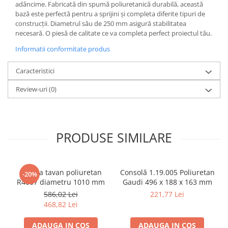
adâncime. Fabricată din spumă poliuretanică durabilă, această
bază este perfectă pentru a sprijini și completa diferite tipuri de
construcții. Diametrul său de 250 mm asigură stabilitatea
necesară. O piesă de calitate ce va completa perfect proiectul tău.
Informatii conformitate produs
Caracteristici
Review-uri
(0)
PRODUSE SIMILARE
Rozeta tavan poliuretan
Consolă 1.19.005 Poliuretan
-20%
R4007 diametru 1010 mm
Gaudi 496 x 188 x 163 mm
586,02 Lei
221,77 Lei
468,82 Lei
ADAUGA IN COS
ADAUGA IN COS