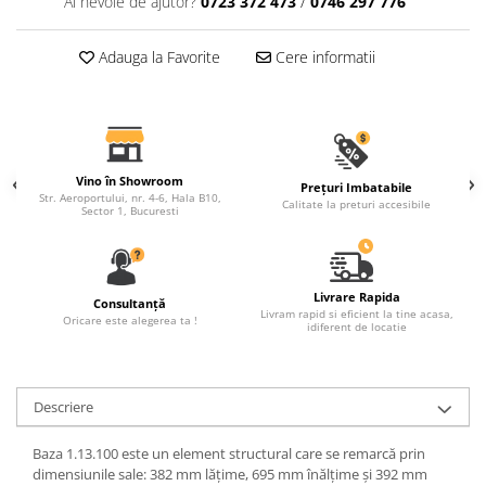
Ai nevoie de ajutor?
0723 372 473
/
0746 297 776
Fronton
Adauga la Favorite
Cere informatii
Șeminee decorative
Panouri pentru tavan
Console de interior
Cadre de ușă
Vino în Showroom
Prețuri Imbatabile
Ornamente de colț
Str. Aeroportului, nr. 4-6, Hala B10,
Calitate la preturi accesibile
Sector 1, Bucuresti
Livrare Rapida
Consultanță
Livram rapid si eficient la tine acasa,
Oricare este alegerea ta !
idiferent de locatie
Descriere
Baza 1.13.100 este un element structural care se remarcă prin
dimensiunile sale: 382 mm lățime, 695 mm înălțime și 392 mm