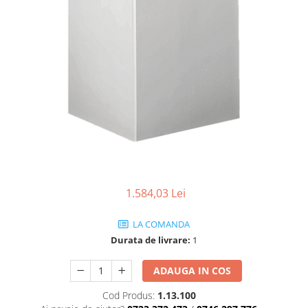
Coloane de interior
Baze coloane
Capiteluri coloane
Inele coloane
Inele coloane
Piedestaluri coloane
Trunchiuri coloane
Semicoloane de interior
Baze semicoloane
Inele semicoloane
Capiteluri semicoloane
1.584,03 Lei
Piedestaluri semicoloane
Trunchiuri semicoloane
LA COMANDA
Mulaje de interior
Durata de livrare:
1
Rozete de interior
ADAUGA IN COS
Panouri decorative
Cod Produs:
1.13.100
Cadru de arc