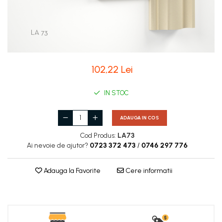
Coloane de interior
Baze coloane
Capiteluri coloane
Inele coloane
Inele coloane
102,22 Lei
Piedestaluri coloane
Trunchiuri coloane
IN STOC
Semicoloane de interior
Baze semicoloane
ADAUGA IN COS
Inele semicoloane
Cod Produs:
LA73
Capiteluri semicoloane
Ai nevoie de ajutor?
0723 372 473
/
0746 297 776
Piedestaluri semicoloane
Trunchiuri semicoloane
Adauga la Favorite
Cere informatii
Mulaje de interior
Rozete de interior
Panouri decorative