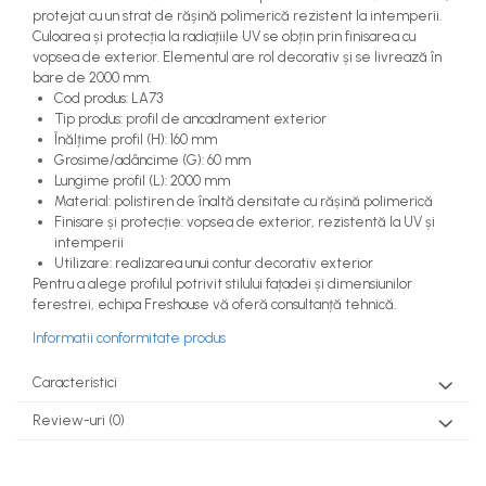
protejat cu un strat de rășină polimerică rezistent la intemperii.
Culoarea și protecția la radiațiile UV se obțin prin finisarea cu
vopsea de exterior. Elementul are rol decorativ și se livrează în
bare de 2000 mm.
Cod produs: LA73
Tip produs: profil de ancadrament exterior
Înălțime profil (H): 160 mm
Grosime/adâncime (G): 60 mm
Lungime profil (L): 2000 mm
Material: polistiren de înaltă densitate cu rășină polimerică
Finisare și protecție: vopsea de exterior, rezistentă la UV și
intemperii
Utilizare: realizarea unui contur decorativ exterior
Pentru a alege profilul potrivit stilului fațadei și dimensiunilor
ferestrei, echipa Freshouse vă oferă consultanță tehnică.
Informatii conformitate produs
Caracteristici
Review-uri
(0)