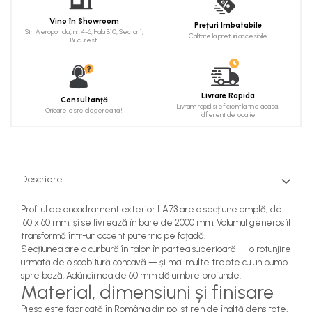
Cadru de arc
Vino în Showroom
Prețuri Imbatabile
Fronton
Str. Aeroportului, nr. 4-6, Hala B10, Sector 1,
Calitate la preturi accesibile
Bucuresti
Șeminee decorative
Panouri pentru tavan
Livrare Rapida
Console de interior
Consultanță
Livram rapid si eficient la tine acasa,
Oricare este alegerea ta !
idiferent de locatie
Cadre de ușă
Ornamente de colț
Descriere
Profilul de ancadrament exterior LA73 are o secțiune amplă, de
160 x 60 mm, și se livrează în bare de 2000 mm. Volumul generos îl
transformă într-un accent puternic pe fațadă.
Secțiunea are o curbură în talon în partea superioară — o rotunjire
urmată de o scobitură concavă — și mai multe trepte cu un bumb
spre bază. Adâncimea de 60 mm dă umbre profunde.
Material, dimensiuni și finisare
Piesa este fabricată în România din polistiren de înaltă densitate,