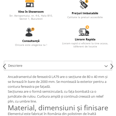
Fronton
Vino în Showroom
Prețuri Imbatabile
Șeminee decorative
Str. Aeroportului, nr. 4-6, Hala B10,
Calitate la preturi accesibile
Sector 1, Bucuresti
Panouri pentru tavan
Console de interior
Cadre de ușă
Livrare Rapida
Consultanță
Livram rapid si eficient la tine acasa,
Oricare este alegerea ta !
Ornamente de colț
idiferent de locatie
Descriere
Ancadramentul de fereastră LA79 are o secțiune de 80 x 40 mm și
se livrează în bare de 2000 mm. Se montează la exterior pentru a
contura fereastra pe fațadă.
Secțiunea are o formă semicirculară, cu fața bombată ca o
jumătate de rulou. Curbura amplă și continuă creează un relief
plin, cu umbre line.
Material, dimensiuni și finisare
Elementul este fabricat în România din polistiren de înaltă