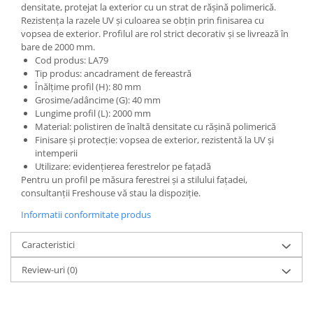
densitate, protejat la exterior cu un strat de rășină polimerică.
Rezistența la razele UV și culoarea se obțin prin finisarea cu
vopsea de exterior. Profilul are rol strict decorativ și se livrează în
bare de 2000 mm.
Cod produs: LA79
Tip produs: ancadrament de fereastră
Înălțime profil (H): 80 mm
Grosime/adâncime (G): 40 mm
Lungime profil (L): 2000 mm
Material: polistiren de înaltă densitate cu rășină polimerică
Finisare și protecție: vopsea de exterior, rezistentă la UV și
intemperii
Utilizare: evidențierea ferestrelor pe fațadă
Pentru un profil pe măsura ferestrei și a stilului fațadei,
consultanții Freshouse vă stau la dispoziție.
Informatii conformitate produs
Caracteristici
Review-uri
(0)