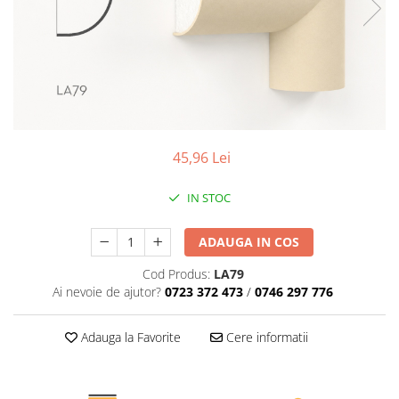
Coloane de interior
Baze coloane
Capiteluri coloane
Inele coloane
Inele coloane
Piedestaluri coloane
Trunchiuri coloane
45,96 Lei
Semicoloane de interior
Baze semicoloane
IN STOC
Inele semicoloane
ADAUGA IN COS
Capiteluri semicoloane
Piedestaluri semicoloane
Cod Produs:
LA79
Trunchiuri semicoloane
Ai nevoie de ajutor?
0723 372 473
/
0746 297 776
Mulaje de interior
Adauga la Favorite
Cere informatii
Rozete de interior
Panouri decorative
Cadru de arc