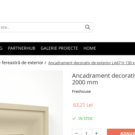
G
PARTNERHUB
GALERIE PROIECTE
HOME
fereastră de exterior /
Ancadrament decorativ de exterior LA67 H 130 x
Ancadrament decorativ 
2000 mm
Freshouse
63,21 Lei
IN STOC
ADAUG