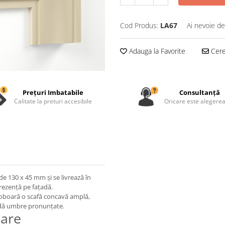
Cod Produs:
LA67
Ai nevoie de
Adauga la Favorite
Cere 
Prețuri Imbatabile
Consultanță
Calitate la preturi accesibile
Oricare este alegerea 
e 130 x 45 mm și se livrează în
rezență pe fațadă.
 coboară o scafă concavă amplă,
a dă umbre pronunțate.
sare