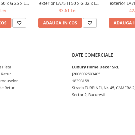
50 x G 25 x L
exterior LA75 H 50 x G 32 x L
exterior LA7
 mm
2000 mm
20
Lei
33,61 Lei
42
COS
ADAUGA IN COS
ADAUGA I
DATE COMERCIALE
 Plata
Luxury Home Decor SRL
e Retur
J2006002593405
Produselor
18393158
de Retur
Strada TURBINEI, Nr. 45, CAMERA 2,
Sector 2, Bucuresti