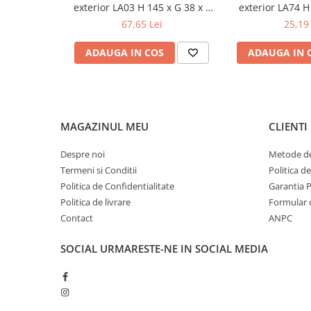
Șeminee decorative
exterior LA03 H 145 x G 38 x L
exterior LA74 H 
2000 mm
2000
Panouri pentru tavan
67,65 Lei
25,19 
Console de interior
ADAUGA IN COS
ADAUGA IN 
Cadre de ușă
Ornamente de colț
Accesorii profile decorative
Parchet
MAGAZINUL MEU
CLIENTI
Parchet Triplu Stratificat
Despre noi
Metode de
Termeni si Conditii
Politica d
Politica de Confidentialitate
Garantia 
Politica de livrare
Formular 
Contact
ANPC
SOCIAL
URMARESTE-NE IN SOCIAL MEDIA