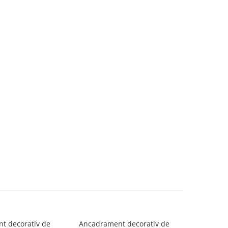
t decorativ de
Ancadrament decorativ de
Ancadra