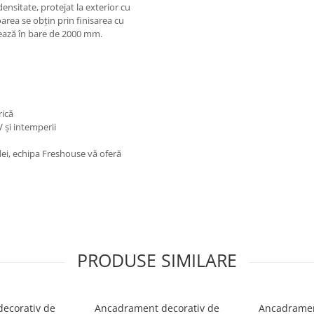
ensitate, protejat la exterior cu
oarea se obțin prin finisarea cu
ivrează în bare de 2000 mm.
rică
V și intemperii
țadei, echipa Freshouse vă oferă
PRODUSE SIMILARE
ecorativ de
Ancadrament decorativ de
Ancadramen