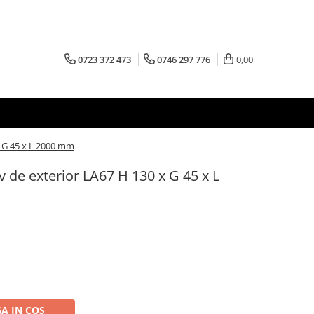
0723 372 473
0746 297 776
0,00
 G 45 x L 2000 mm
de exterior LA67 H 130 x G 45 x L
A IN COS