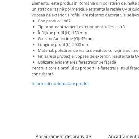
Capiteluri coloane
Elementul este produs în România din polistiren de înaltă d
Inele coloane
un strat de rășină polimerică. Rezistența la razele UV și cul
vopsea de exterior. Profilul are rol strict decorativ și se l
Inele coloane
Cod produs: LA67
Piedestaluri coloane
Tip produs: ornament exterior pentru fereastră
Înălțime profil (H): 130 mm
Trunchiuri coloane
Grosime/adâncime (G): 45 mm
Semicoloane de interior
Lungime profil (L): 2000 mm
Material: polistiren de înaltă densitate cu rășină polime
Baze semicoloane
Finisare și protecție: vopsea de exterior, rezistentă la U
Inele semicoloane
Utilizare: evidențierea ferestrelor pe fațadă
Capiteluri semicoloane
Pentru a corela profilul cu proporțiile ferestrei și stilul fa
consultanță.
Piedestaluri semicoloane
Trunchiuri semicoloane
Informatii conformitate produs
Mulaje de interior
Rozete de interior
Panouri decorative
Cadru de arc
Fronton
Ancadrament decorativ de
Ancadrament d