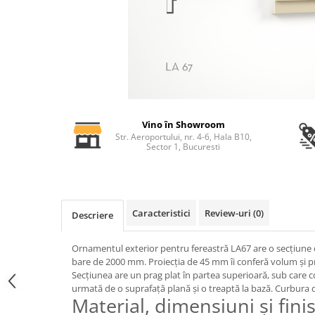
Profile decorative de interior
Cornișe de interior
Cornișe din poliuretan
Plinte de interior
Plinte din poliuretan
Plinte HARDEC
Vino în Showroom
Brâuri de interior
Str. Aeroportului, nr. 4-6, Hala B10,
Sector 1, Bucuresti
Brâuri decorative de interior din
poliuretan
Brâuri HARDEC
Pilaștri de interior
Caracteristici
Review-uri
(0)
Descriere
Baze pilaștri
Capiteluri pilaștri
Ornamentul exterior pentru fereastră LA67 are o secțiune d
Trunchiuri pilaștri
bare de 2000 mm. Proiecția de 45 mm îi conferă volum și p
Secțiunea are un prag plat în partea superioară, sub care
Coloane de interior
urmată de o suprafață plană și o treaptă la bază. Curbur
Baze coloane
Material, dimensiuni și fini