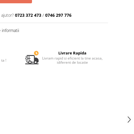
 ajutor?
0723 372 473
/
0746 297 776
informatii
Livrare Rapida
Livram rapid si eficient la tine acasa,
ta !
idiferent de locatie