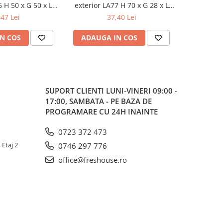
6 H 50 x G 50 x L
exterior LA77 H 70 x G 28 x L
exterior 
00 mm
2000 mm
,47 Lei
37,40 Lei
N COS
ADAUGA IN COS
ADAUG
SUPORT CLIENTI
LUNI-VINERI 09:00 -
17:00, SAMBATA - PE BAZA DE
PROGRAMARE CU 24H INAINTE
0723 372 473
 Etaj 2
0746 297 776
office@freshouse.ro