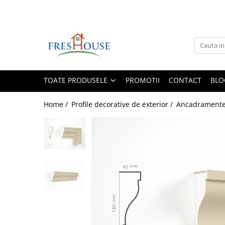
Toate Produsele
Profile decorative de exterior
Ancadramente Fereastra
TOATE PRODUSELE
PROMOTII
CONTACT
BLO
Solbancuri Fereastra
Brâuri de exterior
Home /
Profile decorative de exterior /
Ancadramente 
Cornișe de exterior
Chei de bolta
Console de exterior
Colțare de exterior
Pilaștri de exterior
Coloane de exterior
Panouri decorative de exterior tip
FUGA