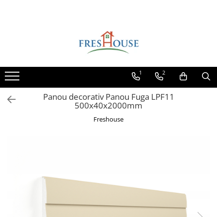
Toate Produsele
Profile decorative de exterior
Ancadramente Fereastra
1
2
Solbancuri Fereastra
Brâuri de exterior
Panou decorativ Panou Fuga LPF11
500x40x2000mm
Cornișe de exterior
Freshouse
Chei de bolta
Console de exterior
Colțare de exterior
Pilaștri de exterior
Coloane de exterior
Panouri decorative de exterior tip
FUGA