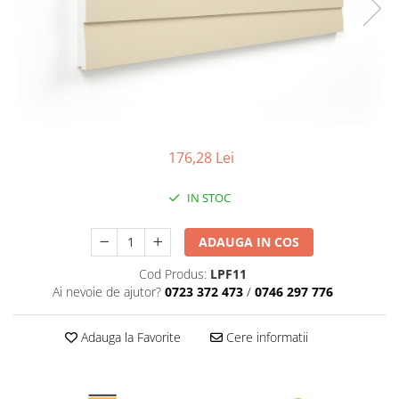
Profile decorative de interior
Cornișe de interior
Cornișe din poliuretan
Plinte de interior
Plinte din poliuretan
Plinte HARDEC
176,28 Lei
Brâuri de interior
Brâuri decorative de interior din
IN STOC
poliuretan
Brâuri HARDEC
ADAUGA IN COS
Pilaștri de interior
Cod Produs:
LPF11
Baze pilaștri
Ai nevoie de ajutor?
0723 372 473
/
0746 297 776
Capiteluri pilaștri
Trunchiuri pilaștri
Adauga la Favorite
Cere informatii
Coloane de interior
Baze coloane