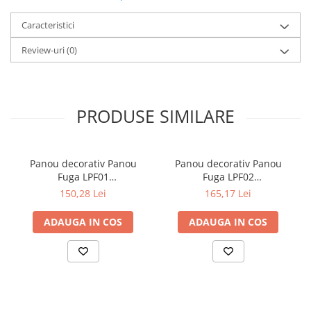
Șeminee decorative
Panouri pentru tavan
Caracteristici
Console de interior
Review-uri
(0)
Cadre de ușă
Ornamente de colț
Accesorii profile decorative
PRODUSE SIMILARE
Parchet
Parchet Triplu Stratificat
Panou decorativ Panou
Panou decorativ Panou
Fuga LPF01
Fuga LPF02
500x35x2000mm
500x40x2000mm
150,28 Lei
165,17 Lei
ADAUGA IN COS
ADAUGA IN COS