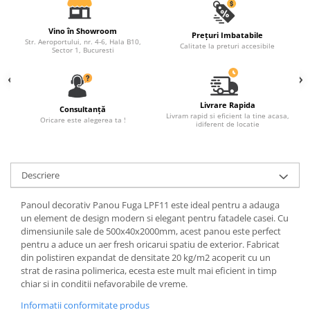
Capiteluri coloane
Inele coloane
Vino în Showroom
Prețuri Imbatabile
Inele coloane
Str. Aeroportului, nr. 4-6, Hala B10,
Calitate la preturi accesibile
Sector 1, Bucuresti
Piedestaluri coloane
Trunchiuri coloane
Semicoloane de interior
Livrare Rapida
Consultanță
Baze semicoloane
Livram rapid si eficient la tine acasa,
Oricare este alegerea ta !
idiferent de locatie
Inele semicoloane
Capiteluri semicoloane
Piedestaluri semicoloane
Descriere
Trunchiuri semicoloane
Mulaje de interior
Panoul decorativ Panou Fuga LPF11 este ideal pentru a adauga
un element de design modern si elegant pentru fatadele casei. Cu
Rozete de interior
dimensiunile sale de 500x40x2000mm, acest panou este perfect
pentru a aduce un aer fresh oricarui spatiu de exterior. Fabricat
Panouri decorative
din polistiren expandat de densitate 20 kg/m2 acoperit cu un
Cadru de arc
strat de rasina polimerica, ecesta este mult mai eficient in timp
chiar si in conditii nefavorabile de vreme.
Fronton
Informatii conformitate produs