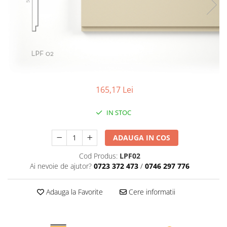
Coloane de interior
Baze coloane
Capiteluri coloane
Inele coloane
Inele coloane
Piedestaluri coloane
Trunchiuri coloane
165,17 Lei
Semicoloane de interior
Baze semicoloane
IN STOC
Inele semicoloane
ADAUGA IN COS
Capiteluri semicoloane
Piedestaluri semicoloane
Cod Produs:
LPF02
Trunchiuri semicoloane
Ai nevoie de ajutor?
0723 372 473
/
0746 297 776
Mulaje de interior
Adauga la Favorite
Cere informatii
Rozete de interior
Panouri decorative
Cadru de arc