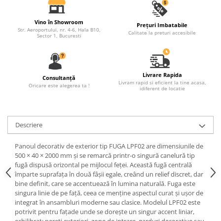
Fronton
Vino în Showroom
Prețuri Imbatabile
Șeminee decorative
Str. Aeroportului, nr. 4-6, Hala B10,
Calitate la preturi accesibile
Sector 1, Bucuresti
Panouri pentru tavan
Console de interior
Cadre de ușă
Livrare Rapida
Consultanță
Livram rapid si eficient la tine acasa,
Oricare este alegerea ta !
Ornamente de colț
idiferent de locatie
Descriere
Panoul decorativ de exterior tip FUGA LPF02 are dimensiunile de
500 × 40 × 2000 mm și se remarcă printr-o singură canelură tip
fugă dispusă orizontal pe mijlocul feței. Această fugă centrală
împarte suprafața în două fâșii egale, creând un relief discret, dar
bine definit, care se accentuează în lumina naturală. Fuga este
singura linie de pe față, ceea ce menține aspectul curat și ușor de
integrat în ansambluri moderne sau clasice. Modelul LPF02 este
potrivit pentru fațade unde se dorește un singur accent liniar,
echilibrat: pereți exteriori, zone de intrare, garduri decorative sau