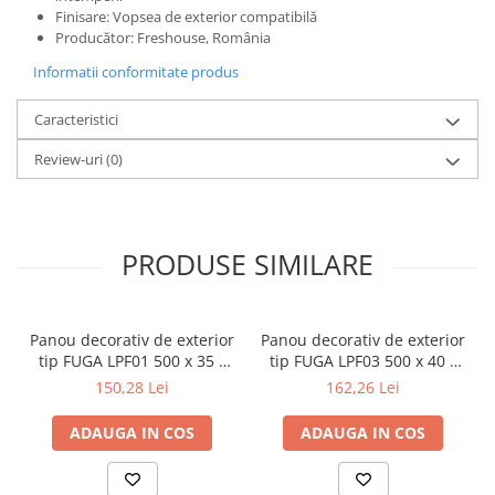
Finisare: Vopsea de exterior compatibilă
Producător: Freshouse, România
Informatii conformitate produs
Caracteristici
Review-uri
(0)
PRODUSE SIMILARE
Panou decorativ de exterior
Panou decorativ de exterior
tip FUGA LPF01 500 x 35 x
tip FUGA LPF03 500 x 40 x
2000 mm
2000 mm
150,28 Lei
162,26 Lei
ADAUGA IN COS
ADAUGA IN COS