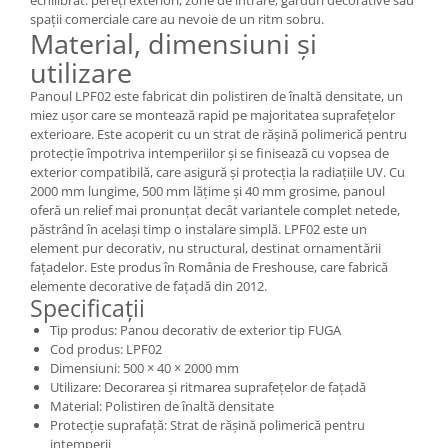
spații comerciale care au nevoie de un ritm sobru.
Material, dimensiuni și
utilizare
Panoul LPF02 este fabricat din polistiren de înaltă densitate, un
miez ușor care se montează rapid pe majoritatea suprafețelor
exterioare. Este acoperit cu un strat de rășină polimerică pentru
protecție împotriva intemperiilor și se finisează cu vopsea de
exterior compatibilă, care asigură și protecția la radiațiile UV. Cu
2000 mm lungime, 500 mm lățime și 40 mm grosime, panoul
oferă un relief mai pronunțat decât variantele complet netede,
păstrând în același timp o instalare simplă. LPF02 este un
element pur decorativ, nu structural, destinat ornamentării
fațadelor. Este produs în România de Freshouse, care fabrică
elemente decorative de fațadă din 2012.
Specificații
Tip produs: Panou decorativ de exterior tip FUGA
Cod produs: LPF02
Dimensiuni: 500 × 40 × 2000 mm
Utilizare: Decorarea și ritmarea suprafețelor de fațadă
Material: Polistiren de înaltă densitate
Protecție suprafață: Strat de rășină polimerică pentru
intemperii