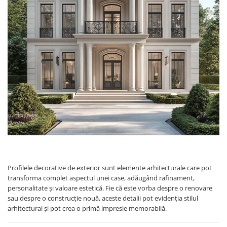
Coloane de interior
Baze coloane
Capiteluri coloane
Inele coloane
Inele coloane
Piedestaluri coloane
Trunchiuri coloane
Semicoloane de interior
Baze semicoloane
Inele semicoloane
Capiteluri semicoloane
Piedestaluri semicoloane
Trunchiuri semicoloane
Profilele decorative de exterior sunt elemente arhitecturale care pot
Mulaje de interior
transforma complet aspectul unei case, adăugând rafinament,
personalitate și valoare estetică. Fie că este vorba despre o renovare
Rozete de interior
sau despre o construcție nouă, aceste detalii pot evidenția stilul
Panouri decorative
arhitectural și pot crea o primă impresie memorabilă.
Cadru de arc