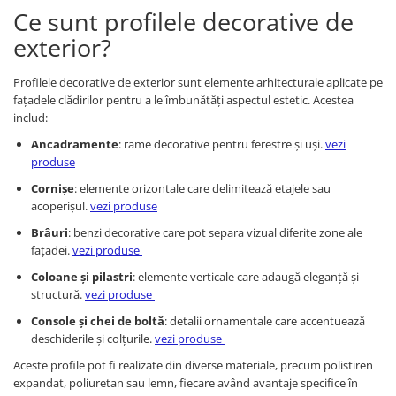
Ce sunt profilele decorative de
Fronton
exterior?
Șeminee decorative
Panouri pentru tavan
Profilele decorative de exterior sunt elemente arhitecturale aplicate pe
fațadele clădirilor pentru a le îmbunătăți aspectul estetic. Acestea
Console de interior
includ:
Cadre de ușă
Ancadramente
: rame decorative pentru ferestre și uși.
vezi
Ornamente de colț
produse
Cornișe
: elemente orizontale care delimitează etajele sau
acoperișul.
vezi produse
Brâuri
: benzi decorative care pot separa vizual diferite zone ale
fațadei.
vezi produse
Coloane și pilastri
: elemente verticale care adaugă eleganță și
structură.
vezi produse
Console și chei de boltă
: detalii ornamentale care accentuează
deschiderile și colțurile.
vezi produse
Aceste profile pot fi realizate din diverse materiale, precum polistiren
expandat, poliuretan sau lemn, fiecare având avantaje specifice în