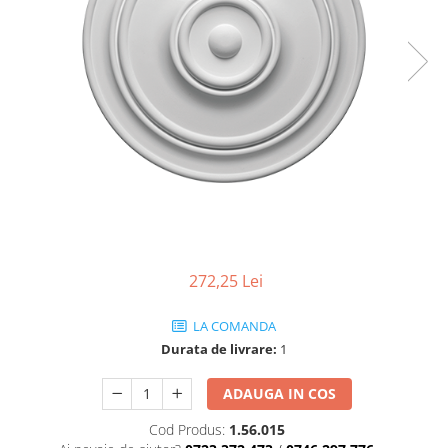
Coloane de interior
Baze coloane
Capiteluri coloane
Inele coloane
Inele coloane
Piedestaluri coloane
Trunchiuri coloane
Semicoloane de interior
Baze semicoloane
Inele semicoloane
Capiteluri semicoloane
272,25 Lei
Piedestaluri semicoloane
Trunchiuri semicoloane
LA COMANDA
Mulaje de interior
Durata de livrare:
1
Rozete de interior
ADAUGA IN COS
Panouri decorative
Cod Produs:
1.56.015
Cadru de arc