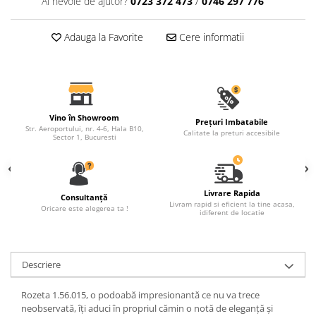
Ai nevoie de ajutor?
0723 372 473
/
0746 297 776
Fronton
Adauga la Favorite
Cere informatii
Șeminee decorative
Panouri pentru tavan
Console de interior
Cadre de ușă
Vino în Showroom
Prețuri Imbatabile
Ornamente de colț
Str. Aeroportului, nr. 4-6, Hala B10,
Calitate la preturi accesibile
Sector 1, Bucuresti
Livrare Rapida
Consultanță
Livram rapid si eficient la tine acasa,
Oricare este alegerea ta !
idiferent de locatie
Descriere
Rozeta 1.56.015, o podoabă impresionantă ce nu va trece
neobservată, îți aduci în propriul cămin o notă de eleganță și