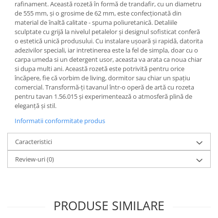
rafinament. Această rozetă în formă de trandafir, cu un diametru
de 555 mm, și o grosime de 62 mm, este confecționată din
material de înaltă calitate - spuma poliuretanică. Detaliile
sculptate cu grijă la nivelul petalelor și designul sofisticat conferă
o estetică unică produsului. Cu instalare ușoară și rapidă, datorita
adezivilor speciali, iar intretinerea este la fel de simpla, doar cu o
carpa umeda si un detergent usor, aceasta va arata ca noua chiar
si dupa multi ani. Această rozetă este potrivită pentru orice
încăpere, fie că vorbim de living, dormitor sau chiar un spațiu
comercial. Transformă-ți tavanul într-o operă de artă cu rozeta
pentru tavan 1.56.015 și experimentează o atmosferă plină de
eleganță și stil.
Informatii conformitate produs
Caracteristici
Review-uri
(0)
PRODUSE SIMILARE