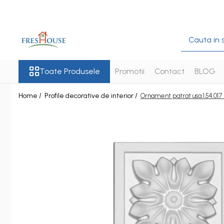
Toate Produsele
Profile decorative de exterior
Ancadramente Fereastra
Toate Produsele
Promotii
Contact
BLOG
Solbancuri Fereastra
Home /
Profile decorative de interior /
Ornament patrat usa 1.54.017
Brâuri de exterior
Cornișe de exterior
Chei de bolta
Console de exterior
Colțare de exterior
Pilaștri de exterior
Coloane de exterior
Panouri decorative de exterior