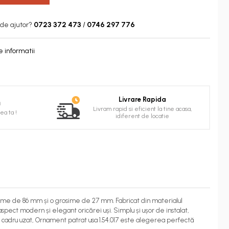
 de ajutor?
0723 372 473
/
0746 297 776
 informatii
Livrare Rapida
ă
Livram rapid si eficient la tine acasa,
a ta !
idiferent de locatie
ălțime de 86 mm și o grosime de 27 mm. Fabricat din materialul
spect modern și elegant oricărei uși. Simplu și ușor de instalat,
i un cadru uzat, Ornament patrat usa 1.54.017 este alegerea perfectă