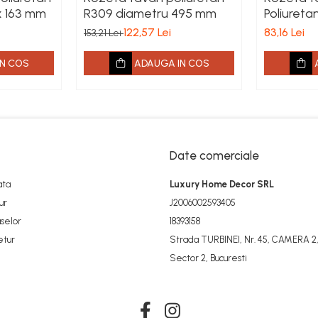
x 163 mm
R309 diametru 495 mm
Poliureta
mm
122,57 Lei
83,16 Lei
153,21 Lei
N COS
ADAUGA IN COS
Date comerciale
ata
Luxury Home Decor SRL
ur
J2006002593405
selor
18393158
etur
Strada TURBINEI, Nr. 45, CAMERA 2,
Sector 2, Bucuresti