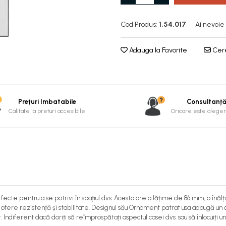
Cod Produs:
1.54.017
Ai nevoie
Adauga la Favorite
Cere
Prețuri Imbatabile
Consultanț
Calitate la preturi accesibile
Oricare este alegere
rfecte pentru a se potrivi în spațiul dvs. Acesta are o lățime de 86 mm, o în
 ofere rezistență și stabilitate. Designul său Ornament patrat usa adaugă un a
r. Indiferent dacă doriți să reîmprospătați aspectul casei dvs. sau să înlocuiț