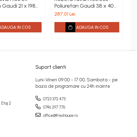
n Gaudi 21 x 198
Poliuretan Gaudi 38 x 404
P
mm
m
287,01 Lei
19
ADAUGA IN COS
ADAUGA IN COS
Suport clienti
Luni-Vineri 09:00 - 17:00, Sambata - pe
baza de programare cu 24h inainte
0723 372 473
 Etaj 2
0746 297 776
office@freshouse.ro