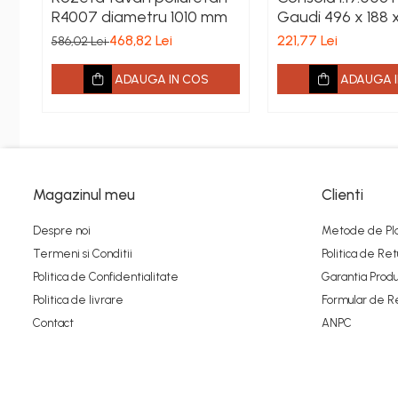
Fronton
R4007 diametru 1010 mm
Gaudi 496 x 188 
Șeminee decorative
468,82 Lei
221,77 Lei
586,02 Lei
Panouri pentru tavan
ADAUGA IN COS
ADAUGA I
Console de interior
Cadre de ușă
Ornamente de colț
Accesorii profile decorative
Magazinul meu
Clienti
Parchet
Despre noi
Metode de Pl
Parchet Triplu Stratificat
Termeni si Conditii
Politica de Ret
Politica de Confidentialitate
Garantia Produ
Politica de livrare
Formular de R
Contact
ANPC