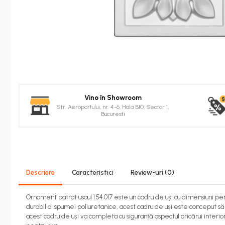
tip FUGA
Profile decorative de interior
Cornișe de interior
Cornișe din poliuretan
Plinte de interior
Plinte din poliuretan
Plinte HARDEC
Vino în Showroom
Brâuri de interior
Str. Aeroportului, nr. 4-6, Hala B10, Sector 1,
Bucuresti
Brâuri decorative de interior din
poliuretan
Brâuri HARDEC
Pilaștri de interior
Descriere
Caracteristici
Review-uri
(0)
Baze pilaștri
Capiteluri pilaștri
Ornament patrat usaul 1.54.017 este un cadru de uși cu dimensiuni pe
Trunchiuri pilaștri
durabil al spumei poliuretanice, acest cadru de uși este conceput să
Coloane de interior
acest cadru de uși va completa cu siguranță aspectul oricărui interio