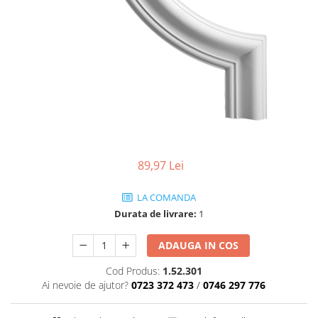
Coloane de interior
Baze coloane
Capiteluri coloane
Inele coloane
Inele coloane
Piedestaluri coloane
Trunchiuri coloane
Semicoloane de interior
Baze semicoloane
89,97 Lei
Inele semicoloane
Capiteluri semicoloane
LA COMANDA
Piedestaluri semicoloane
Durata de livrare:
1
Trunchiuri semicoloane
ADAUGA IN COS
Mulaje de interior
Rozete de interior
Cod Produs:
1.52.301
Ai nevoie de ajutor?
0723 372 473
/
0746 297 776
Panouri decorative
Cadru de arc