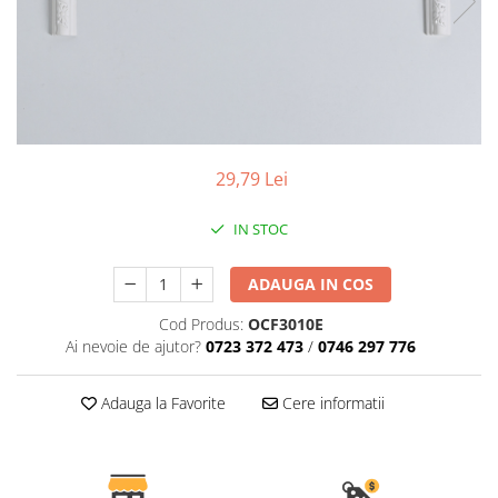
Coloane de interior
Baze coloane
Capiteluri coloane
Inele coloane
Inele coloane
Piedestaluri coloane
29,79 Lei
Trunchiuri coloane
Semicoloane de interior
IN STOC
Baze semicoloane
Inele semicoloane
ADAUGA IN COS
Capiteluri semicoloane
Cod Produs:
OCF3010E
Piedestaluri semicoloane
Ai nevoie de ajutor?
0723 372 473
/
0746 297 776
Trunchiuri semicoloane
Mulaje de interior
Adauga la Favorite
Cere informatii
Rozete de interior
Panouri decorative
Cadru de arc