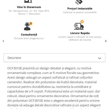
Fronton
Vino în Showroom
Prețuri Imbatabile
Str. Aeroportului, nr. 4-6, Hala B10,
Calitate la preturi accesibile
Șeminee decorative
Sector 1, Bucuresti
Panouri pentru tavan
Console de interior
Livrare Rapida
Consultanță
Cadre de ușă
Livram rapid si eficient la tine acasa,
Oricare este alegerea ta !
idiferent de locatie
Ornamente de colț
Descriere
OCF3010E prezintă un design detaliat și elegant, cu motive
ornamentale complexe, cum ar fi motive florale sau geometrice.
Acest design adaugă un aspect sofisticat și rafinat colțurilor
camerelor. Realizat din poliuretan de înaltă densitate, material
cunoscut pentru durabilitatea sa, rezistența la umiditate și
capacitatea de a fi vopsit. Poliuretanul este un material ușor, dar
robust, ideal pentru ornamente decorative. Ornamentul de colț
din poliuretan OCF3010E este o alegere excelentă pentru oricine
dorește să adauge detalii decorative rafinate și un aspect elegant