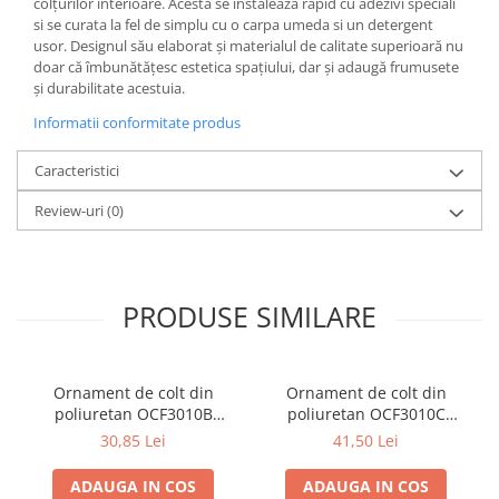
colțurilor interioare. Acesta se instaleaza rapid cu adezivi speciali
si se curata la fel de simplu cu o carpa umeda si un detergent
usor. Designul său elaborat și materialul de calitate superioară nu
doar că îmbunătățesc estetica spațiului, dar și adaugă frumusete
și durabilitate acestuia.
Informatii conformitate produs
Caracteristici
Review-uri
(0)
PRODUSE SIMILARE
Ornament de colt din
Ornament de colt din
poliuretan OCF3010B
poliuretan OCF3010C
275x275x25 mm
330x330x25 mm
30,85 Lei
41,50 Lei
ADAUGA IN COS
ADAUGA IN COS