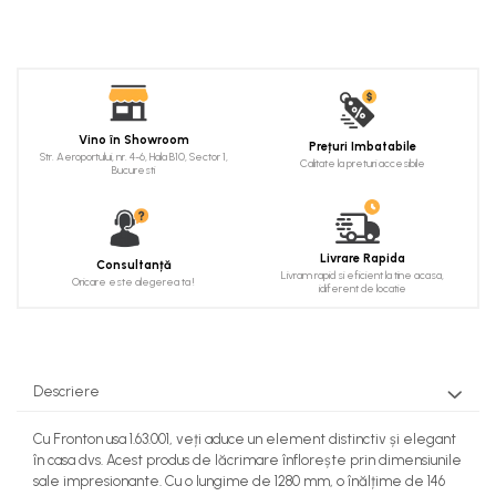
Cadru de arc
Fronton
Șeminee decorative
Panouri pentru tavan
Vino în Showroom
Prețuri Imbatabile
Str. Aeroportului, nr. 4-6, Hala B10, Sector 1,
Console de interior
Calitate la preturi accesibile
Bucuresti
Cadre de ușă
Ornamente de colț
Livrare Rapida
Consultanță
Livram rapid si eficient la tine acasa,
Oricare este alegerea ta !
idiferent de locatie
Descriere
Cu Fronton usa 1.63.001, veți aduce un element distinctiv și elegant
în casa dvs. Acest produs de lăcrimare înflorește prin dimensiunile
sale impresionante. Cu o lungime de 1280 mm, o înălțime de 146