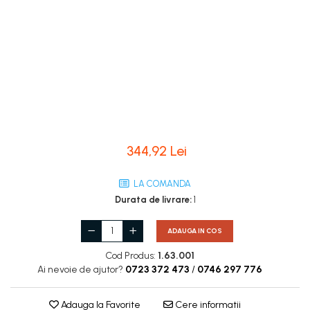
Coloane de interior
Baze coloane
Capiteluri coloane
Inele coloane
Inele coloane
Piedestaluri coloane
Trunchiuri coloane
Semicoloane de interior
344,92 Lei
Baze semicoloane
Inele semicoloane
LA COMANDA
Capiteluri semicoloane
Durata de livrare:
1
Piedestaluri semicoloane
Trunchiuri semicoloane
ADAUGA IN COS
Mulaje de interior
Cod Produs:
1.63.001
Ai nevoie de ajutor?
0723 372 473
/
0746 297 776
Rozete de interior
Panouri decorative
Adauga la Favorite
Cere informatii