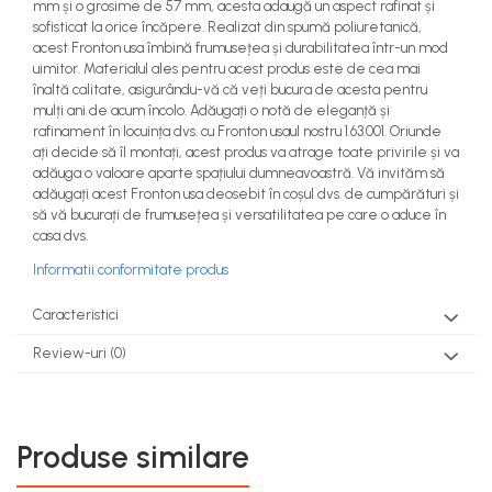
mm și o grosime de 57 mm, acesta adaugă un aspect rafinat și
sofisticat la orice încăpere. Realizat din spumă poliuretanică,
acest Fronton usa îmbină frumusețea și durabilitatea într-un mod
uimitor. Materialul ales pentru acest produs este de cea mai
înaltă calitate, asigurându-vă că veți bucura de acesta pentru
mulți ani de acum încolo. Adăugați o notă de eleganță și
rafinament în locuința dvs. cu Fronton usaul nostru 1.63.001. Oriunde
ați decide să îl montați, acest produs va atrage toate privirile și va
adăuga o valoare aparte spațiului dumneavoastră. Vă invităm să
adăugați acest Fronton usa deosebit în coșul dvs. de cumpărături și
să vă bucurați de frumusețea și versatilitatea pe care o aduce în
casa dvs.
Informatii conformitate produs
Caracteristici
Review-uri
(0)
Produse similare