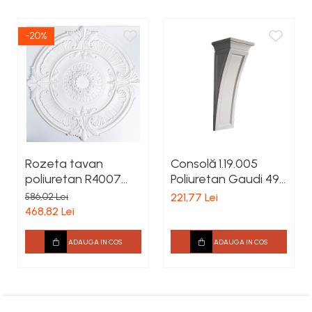
-20%
Rozeta tavan
Consolă 1.19.005
poliuretan R4007
Poliuretan Gaudi 496
diametru 1010 mm
x 188 x 163 mm
586,02 Lei
221,77 Lei
468,82 Lei
ADAUGA IN COS
ADAUGA IN COS