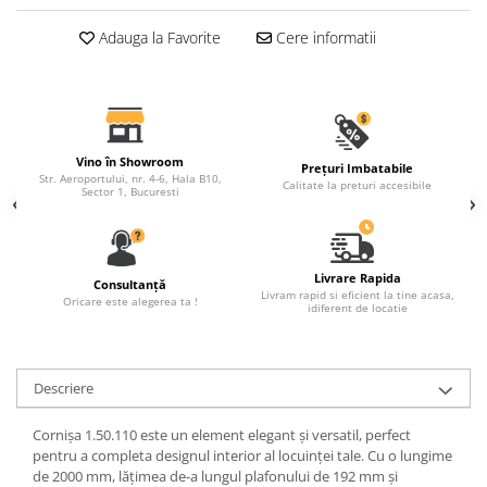
Fronton
Adauga la Favorite
Cere informatii
Șeminee decorative
Panouri pentru tavan
Console de interior
Cadre de ușă
Vino în Showroom
Prețuri Imbatabile
Str. Aeroportului, nr. 4-6, Hala B10,
Calitate la preturi accesibile
Sector 1, Bucuresti
Ornamente de colț
Livrare Rapida
Consultanță
Livram rapid si eficient la tine acasa,
Oricare este alegerea ta !
idiferent de locatie
Descriere
Cornișa 1.50.110 este un element elegant și versatil, perfect
pentru a completa designul interior al locuinței tale. Cu o lungime
de 2000 mm, lățimea de-a lungul plafonului de 192 mm și