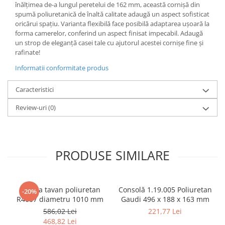
înălțimea de-a lungul peretelui de 162 mm, această cornișă din
spumă poliuretanică de înaltă calitate adaugă un aspect sofisticat
oricărui spațiu. Varianta flexibilă face posibilă adaptarea ușoară la
forma camerelor, conferind un aspect finisat impecabil. Adaugă
un strop de eleganță casei tale cu ajutorul acestei cornișe fine și
rafinate!
Informatii conformitate produs
Caracteristici
Review-uri
(0)
PRODUSE SIMILARE
Rozeta tavan poliuretan
Consolă 1.19.005 Poliuretan
-20%
R4007 diametru 1010 mm
Gaudi 496 x 188 x 163 mm
586,02 Lei
221,77 Lei
468,82 Lei