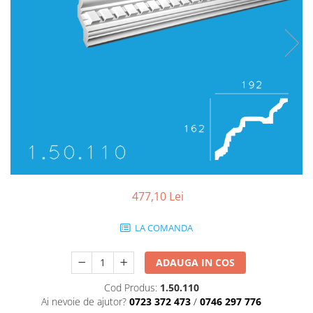
Coloane de interior
Baze coloane
Capiteluri coloane
Inele coloane
Inele coloane
Piedestaluri coloane
Trunchiuri coloane
Semicoloane de interior
Baze semicoloane
Inele semicoloane
Capiteluri semicoloane
477,10 Lei
Piedestaluri semicoloane
Trunchiuri semicoloane
LA COMANDA
Mulaje de interior
ADAUGA IN COS
Rozete de interior
Panouri decorative
Cod Produs:
1.50.110
Ai nevoie de ajutor?
0723 372 473
/
0746 297 776
Cadru de arc