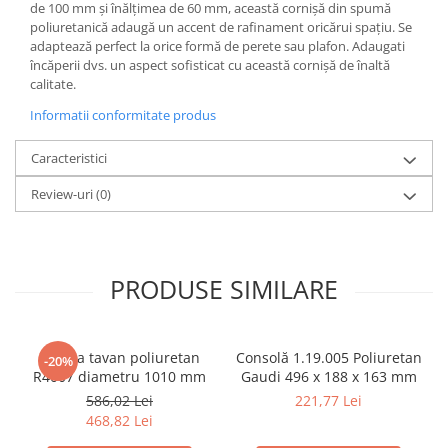
de 100 mm și înălțimea de 60 mm, această cornișă din spumă
poliuretanică adaugă un accent de rafinament oricărui spațiu. Se
adaptează perfect la orice formă de perete sau plafon. Adaugati
încăperii dvs. un aspect sofisticat cu această cornișă de înaltă
calitate.
Informatii conformitate produs
Caracteristici
Review-uri
(0)
PRODUSE SIMILARE
Rozeta tavan poliuretan
Consolă 1.19.005 Poliuretan
-20%
R4007 diametru 1010 mm
Gaudi 496 x 188 x 163 mm
586,02 Lei
221,77 Lei
468,82 Lei