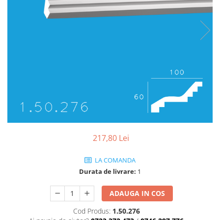
Coloane de interior
Baze coloane
Capiteluri coloane
Inele coloane
Inele coloane
Piedestaluri coloane
Trunchiuri coloane
Semicoloane de interior
Baze semicoloane
Inele semicoloane
Capiteluri semicoloane
217,80 Lei
Piedestaluri semicoloane
Trunchiuri semicoloane
LA COMANDA
Mulaje de interior
Durata de livrare:
1
Rozete de interior
ADAUGA IN COS
Panouri decorative
Cod Produs:
1.50.276
Cadru de arc