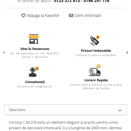
Ai nevoie de ajutor?
0723 372 473
/
0746 297 776
Fronton
Adauga la Favorite
Cere informatii
Șeminee decorative
Panouri pentru tavan
Console de interior
Cadre de ușă
Vino în Showroom
Prețuri Imbatabile
Ornamente de colț
Str. Aeroportului, nr. 4-6, Hala B10,
Calitate la preturi accesibile
Sector 1, Bucuresti
Livrare Rapida
Consultanță
Livram rapid si eficient la tine acasa,
Oricare este alegerea ta !
idiferent de locatie
Descriere
Cornișa 1.50.276 este un element elegant și practic pentru orice
proiect de decorare interioară. Cu o lungime de 2000 mm, lățimea