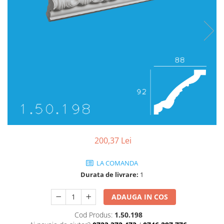
Coloane de interior
Baze coloane
Capiteluri coloane
Inele coloane
Inele coloane
Piedestaluri coloane
Trunchiuri coloane
Semicoloane de interior
Baze semicoloane
Inele semicoloane
Capiteluri semicoloane
200,37 Lei
Piedestaluri semicoloane
Trunchiuri semicoloane
LA COMANDA
Mulaje de interior
Durata de livrare:
1
Rozete de interior
ADAUGA IN COS
Panouri decorative
Cod Produs:
1.50.198
Cadru de arc