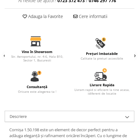
Ai nevoie de ajutor?
0723 372 473
/
0746 297 776
Fronton
Adauga la Favorite
Cere informatii
Șeminee decorative
Panouri pentru tavan
Console de interior
Cadre de ușă
Vino în Showroom
Prețuri Imbatabile
Ornamente de colț
Str. Aeroportului, nr. 4-6, Hala B10,
Calitate la preturi accesibile
Sector 1, Bucuresti
Livrare Rapida
Consultanță
Livram rapid si eficient la tine acasa,
Oricare este alegerea ta !
idiferent de locatie
Descriere
Cornișa 1.50.198 este un element de decor perfect pentru a
adăuga eleganță și rafinament oricărei încăperi. Cu o lungime de