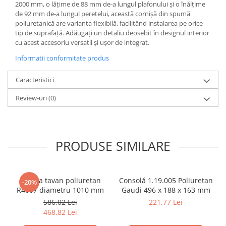
2000 mm, o lățime de 88 mm de-a lungul plafonului și o înălțime
de 92 mm de-a lungul peretelui, această cornișă din spumă
poliuretanică are varianta flexibilă, facilitând instalarea pe orice
tip de suprafață. Adăugați un detaliu deosebit în designul interior
cu acest accesoriu versatil și ușor de integrat.
Informatii conformitate produs
Caracteristici
Review-uri
(0)
PRODUSE SIMILARE
Rozeta tavan poliuretan
Consolă 1.19.005 Poliuretan
-20%
R4007 diametru 1010 mm
Gaudi 496 x 188 x 163 mm
586,02 Lei
221,77 Lei
468,82 Lei