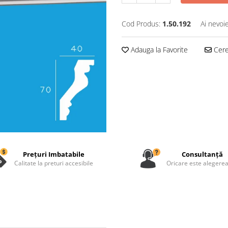
Cod Produs:
1.50.192
Ai nevoi
Adauga la Favorite
Cere 
Prețuri Imbatabile
Consultanță
Calitate la preturi accesibile
Oricare este alegerea 