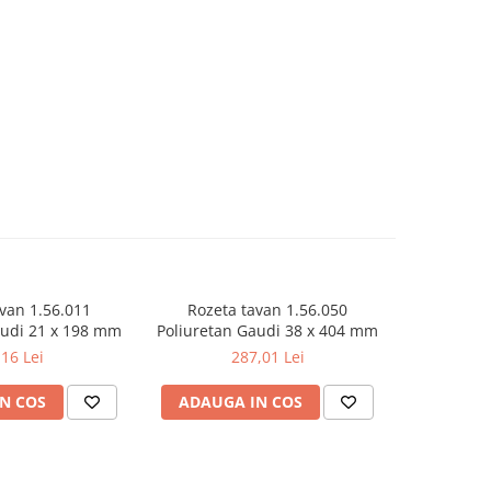
van 1.56.011
Rozeta tavan 1.56.050
Rozeta
audi 21 x 198 mm
Poliuretan Gaudi 38 x 404 mm
Poliureta
,16 Lei
287,01 Lei
N COS
ADAUGA IN COS
ADAUG