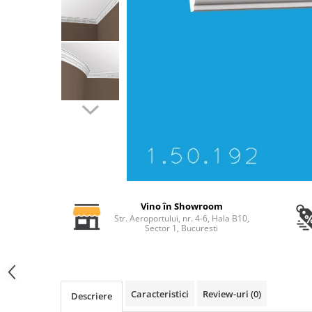
Profile decorative de interior
Cornișe de interior
Cornișe din poliuretan
Plinte de interior
Plinte din poliuretan
Plinte HARDEC
Brâuri de interior
Brâuri decorative de interior din
poliuretan
Brâuri HARDEC
Pilaștri de interior
Vino în Showroom
Str. Aeroportului, nr. 4-6, Hala B10,
Baze pilaștri
Sector 1, Bucuresti
Capiteluri pilaștri
Trunchiuri pilaștri
Coloane de interior
Caracteristici
Review-uri
(0)
Baze coloane
Descriere