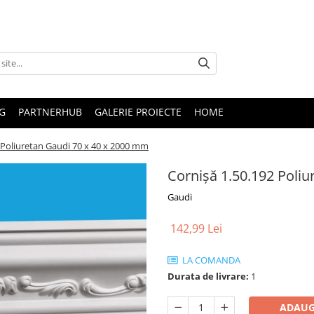
G
PARTNERHUB
GALERIE PROIECTE
HOME
 Poliuretan Gaudi 70 x 40 x 2000 mm
Cornișă 1.50.192 Poli
Gaudi
142,99 Lei
LA COMANDA
Durata de livrare:
1
ADAUG