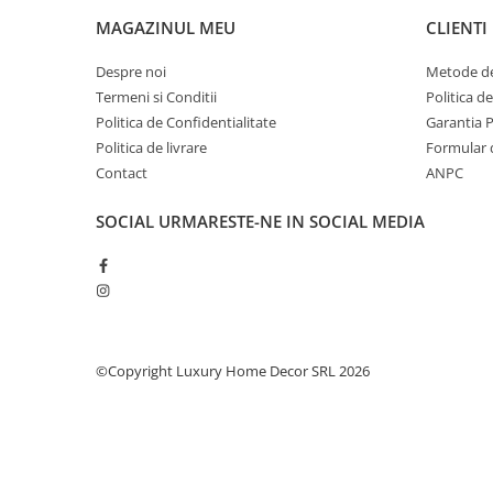
Șeminee decorative
MAGAZINUL MEU
CLIENTI
Panouri pentru tavan
Console de interior
Despre noi
Metode de
Termeni si Conditii
Politica d
Cadre de ușă
Politica de Confidentialitate
Garantia 
Ornamente de colț
Politica de livrare
Formular 
Accesorii profile decorative
Contact
ANPC
Parchet
SOCIAL
URMARESTE-NE IN SOCIAL MEDIA
Parchet Triplu Stratificat
©Copyright Luxury Home Decor SRL 2026