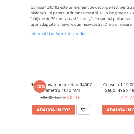
Capiteluri coloane
Cornișa 1.50.192 este un element de decor perfect pentru a
Inele coloane
plafonului și peretelui dumneavoastră. Cu o lungime de 2
Inele coloane
înălțime de 70 mm, această cornișă din spumă poliuretanică 
Piedestaluri coloane
ușor adaptată la nevoile dumneavoastră. Oferă o finisare i
Trunchiuri coloane
Informatii conformitate produs
Semicoloane de interior
Baze semicoloane
Inele semicoloane
Capiteluri semicoloane
Piedestaluri semicoloane
Trunchiuri semicoloane
Rozeta tavan poliuretan R4007
Consolă 1.19.0
-20%
Mulaje de interior
diametru 1010 mm
Gaudi 496 x 1
Rozete de interior
586,02 Lei
468,82 Lei
221,77
Panouri decorative
ADAUGA IN COS
ADAUGA IN 
Cadru de arc
Fronton