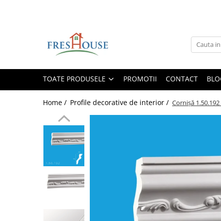
Toate Produsele
Profile decorative de exterior
Ancadramente Fereastra
TOATE PRODUSELE
PROMOTII
CONTACT
BLO
Solbancuri Fereastra
Brâuri de exterior
Home /
Profile decorative de interior /
Cornișă 1.50.192
Cornișe de exterior
Chei de bolta
Console de exterior
Colțare de exterior
Pilaștri de exterior
Coloane de exterior
Panouri decorative de exterior tip
FUGA