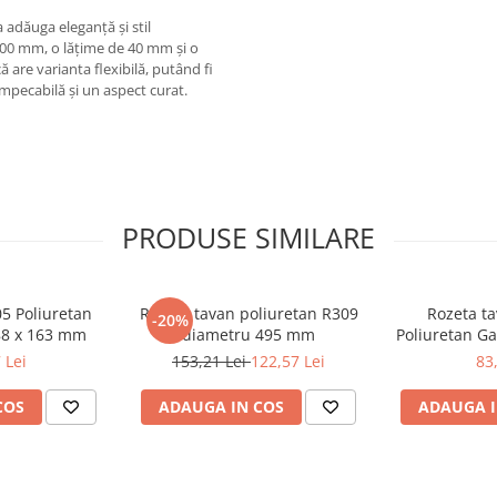
 adăuga eleganță și stil
000 mm, o lățime de 40 mm și o
are varianta flexibilă, putând fi
mpecabilă și un aspect curat.
PRODUSE SIMILARE
05 Poliuretan
Rozeta tavan poliuretan R309
Rozeta ta
-20%
88 x 163 mm
diametru 495 mm
Poliuretan G
 Lei
153,21 Lei
122,57 Lei
83
COS
ADAUGA IN COS
ADAUGA I