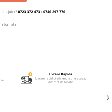
e de ajutor?
0723 372 473
/
0746 297 776
informatii
Livrare Rapida
Livram rapid si eficient la tine acasa,
ta !
idiferent de locatie