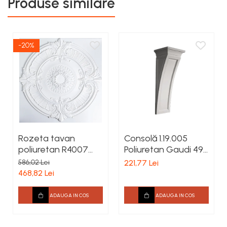
Produse similare
-20%
Rozeta tavan
Consolă 1.19.005
poliuretan R4007
Poliuretan Gaudi 496
diametru 1010 mm
x 188 x 163 mm
586,02 Lei
221,77 Lei
468,82 Lei
ADAUGA IN COS
ADAUGA IN COS