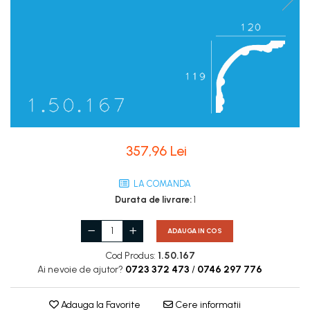
Coloane de interior
Baze coloane
Capiteluri coloane
Inele coloane
Inele coloane
Piedestaluri coloane
Trunchiuri coloane
Semicoloane de interior
357,96 Lei
Baze semicoloane
Inele semicoloane
LA COMANDA
Capiteluri semicoloane
Durata de livrare:
1
Piedestaluri semicoloane
Trunchiuri semicoloane
ADAUGA IN COS
Mulaje de interior
Cod Produs:
1.50.167
Ai nevoie de ajutor?
0723 372 473
/
0746 297 776
Rozete de interior
Panouri decorative
Adauga la Favorite
Cere informatii