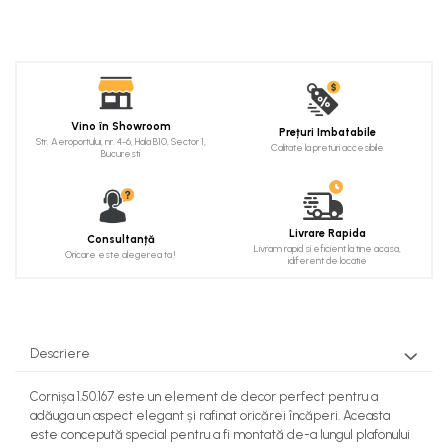
Cadru de arc
Fronton
Șeminee decorative
Panouri pentru tavan
Vino în Showroom
Prețuri Imbatabile
Str. Aeroportului, nr. 4-6, Hala B10, Sector 1,
Console de interior
Calitate la preturi accesibile
Bucuresti
Cadre de ușă
Ornamente de colț
Livrare Rapida
Consultanță
Livram rapid si eficient la tine acasa,
Oricare este alegerea ta !
idiferent de locatie
Descriere
Cornișa 1.50.167 este un element de decor perfect pentru a
adăuga un aspect elegant și rafinat oricărei încăperi. Aceasta
este concepută special pentru a fi montată de-a lungul plafonului