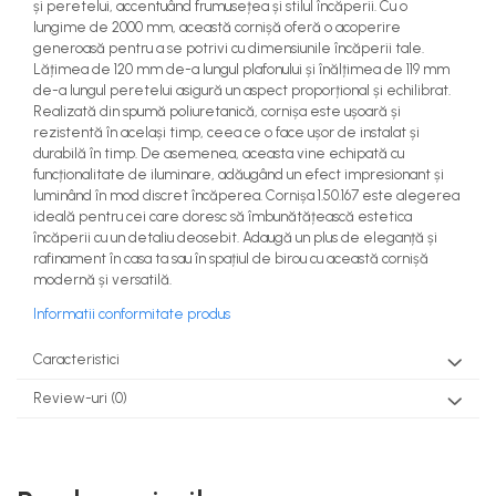
și peretelui, accentuând frumusețea și stilul încăperii. Cu o
lungime de 2000 mm, această cornișă oferă o acoperire
generoasă pentru a se potrivi cu dimensiunile încăperii tale.
Lățimea de 120 mm de-a lungul plafonului și înălțimea de 119 mm
de-a lungul peretelui asigură un aspect proporțional și echilibrat.
Realizată din spumă poliuretanică, cornișa este ușoară și
rezistentă în același timp, ceea ce o face ușor de instalat și
durabilă în timp. De asemenea, aceasta vine echipată cu
funcționalitate de iluminare, adăugând un efect impresionant și
luminând în mod discret încăperea. Cornișa 1.50.167 este alegerea
ideală pentru cei care doresc să îmbunătățească estetica
încăperii cu un detaliu deosebit. Adaugă un plus de eleganță și
rafinament în casa ta sau în spațiul de birou cu această cornișă
modernă și versatilă.
Informatii conformitate produs
Caracteristici
Review-uri
(0)