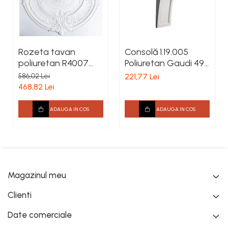
Rozeta tavan
Consolă 1.19.005
poliuretan R4007
Poliuretan Gaudi 496
diametru 1010 mm
x 188 x 163 mm
586,02 Lei
221,77 Lei
468,82 Lei
ADAUGA IN COS
ADAUGA IN COS
Magazinul meu
Clienti
Date comerciale