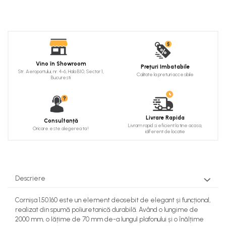
Cadru de arc
Fronton
Șeminee decorative
Panouri pentru tavan
Vino în Showroom
Prețuri Imbatabile
Str. Aeroportului, nr. 4-6, Hala B10, Sector 1,
Console de interior
Calitate la preturi accesibile
Bucuresti
Cadre de ușă
Ornamente de colț
Livrare Rapida
Consultanță
Livram rapid si eficient la tine acasa,
Oricare este alegerea ta !
idiferent de locatie
Descriere
Cornișa 1.50.160 este un element deosebit de elegant și funcțional,
realizat din spumă poliuretanică durabilă. Având o lungime de
2000 mm, o lățime de 70 mm de-a lungul plafonului și o înălțime