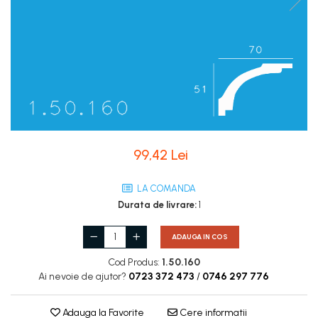
Coloane de interior
Baze coloane
Capiteluri coloane
Inele coloane
Inele coloane
Piedestaluri coloane
Trunchiuri coloane
Semicoloane de interior
99,42 Lei
Baze semicoloane
Inele semicoloane
LA COMANDA
Capiteluri semicoloane
Durata de livrare:
1
Piedestaluri semicoloane
Trunchiuri semicoloane
ADAUGA IN COS
Mulaje de interior
Cod Produs:
1.50.160
Ai nevoie de ajutor?
0723 372 473
/
0746 297 776
Rozete de interior
Panouri decorative
Adauga la Favorite
Cere informatii