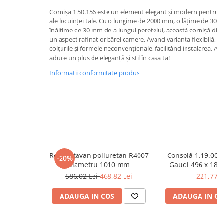
Capiteluri coloane
Cornișa 1.50.156 este un element elegant și modern pentru 
Inele coloane
ale locuinței tale. Cu o lungime de 2000 mm, o lățime de 30
Inele coloane
înălțime de 30 mm de-a lungul peretelui, această cornișă 
Piedestaluri coloane
un aspect rafinat oricărei camere. Avand varianta flexibilă
colțurile și formele neconvenționale, facilitând instalarea.
Trunchiuri coloane
aduce un plus de eleganță și stil în casa ta!
Semicoloane de interior
Informatii conformitate produs
Baze semicoloane
Inele semicoloane
Capiteluri semicoloane
Piedestaluri semicoloane
Trunchiuri semicoloane
Mulaje de interior
Rozeta tavan poliuretan R4007
Consolă 1.19.0
Rozete de interior
-20%
diametru 1010 mm
Gaudi 496 x 1
Panouri decorative
586,02 Lei
468,82 Lei
221,77
Cadru de arc
ADAUGA IN COS
ADAUGA IN 
Fronton