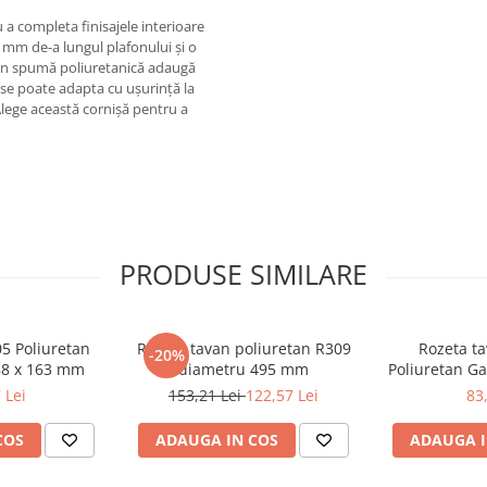
a completa finisajele interioare
 mm de-a lungul plafonului și o
din spumă poliuretanică adaugă
, se poate adapta cu ușurință la
 Alege această cornișă pentru a
PRODUSE SIMILARE
05 Poliuretan
Rozeta tavan poliuretan R309
Rozeta ta
-20%
88 x 163 mm
diametru 495 mm
Poliuretan G
 Lei
153,21 Lei
122,57 Lei
83
COS
ADAUGA IN COS
ADAUGA I