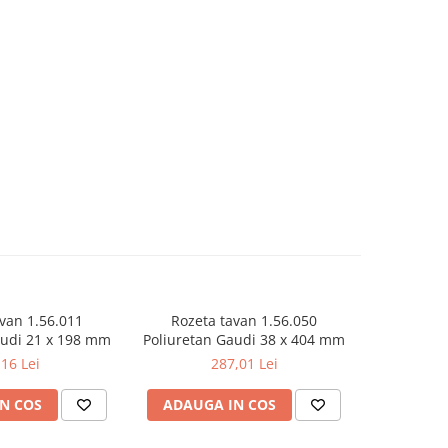
van 1.56.011
Rozeta tavan 1.56.050
Rozeta
audi 21 x 198 mm
Poliuretan Gaudi 38 x 404 mm
Poliureta
,16 Lei
287,01 Lei
N COS
ADAUGA IN COS
ADAUG