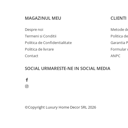
Șeminee decorative
Panouri pentru tavan
Console de interior
MAGAZINUL MEU
CLIENTI
Cadre de ușă
Despre noi
Metode de
Ornamente de colț
Termeni si Conditii
Politica d
Politica de Confidentialitate
Garantia 
Accesorii profile decorative
Politica de livrare
Formular 
Parchet
Contact
ANPC
Parchet Triplu Stratificat
SOCIAL
URMARESTE-NE IN SOCIAL MEDIA
©Copyright Luxury Home Decor SRL 2026