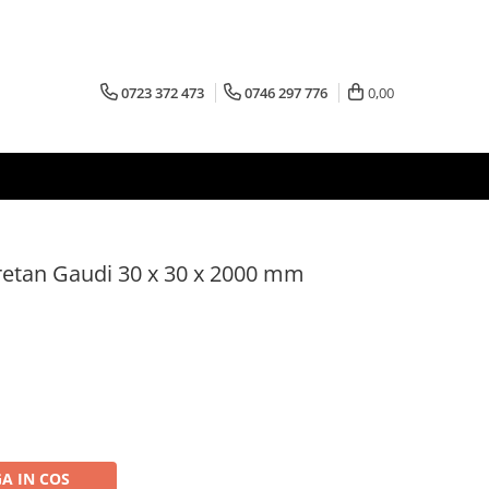
0723 372 473
0746 297 776
0,00
uretan Gaudi 30 x 30 x 2000 mm
A IN COS