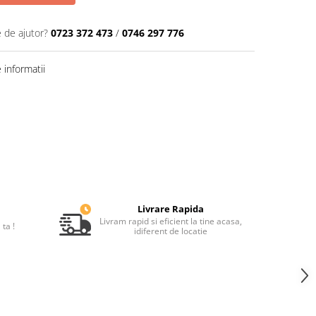
e de ajutor?
0723 372 473
/
0746 297 776
informatii
Livrare Rapida
Livram rapid si eficient la tine acasa,
ta !
idiferent de locatie