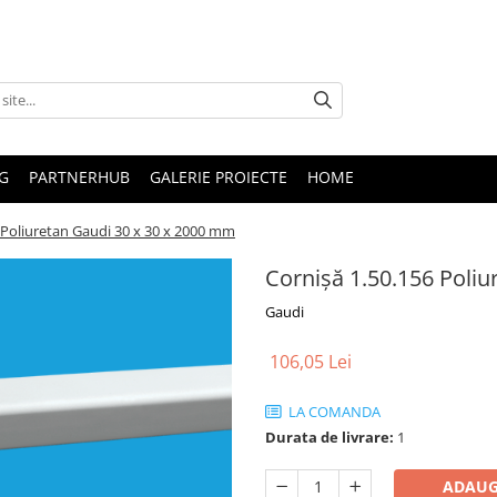
G
PARTNERHUB
GALERIE PROIECTE
HOME
 Poliuretan Gaudi 30 x 30 x 2000 mm
Cornișă 1.50.156 Poli
Gaudi
106,05 Lei
LA COMANDA
Durata de livrare:
1
ADAUG