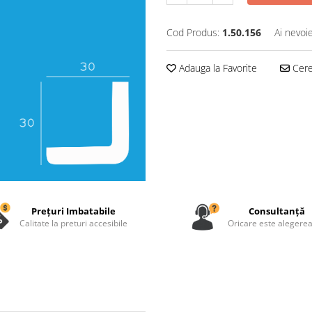
Cod Produs:
1.50.156
Ai nevoi
Adauga la Favorite
Cere 
Prețuri Imbatabile
Consultanță
Calitate la preturi accesibile
Oricare este alegerea 