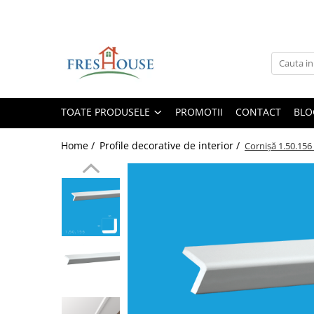
Toate Produsele
Profile decorative de exterior
Ancadramente Fereastra
TOATE PRODUSELE
PROMOTII
CONTACT
BLO
Solbancuri Fereastra
Brâuri de exterior
Home /
Profile decorative de interior /
Cornișă 1.50.156
Cornișe de exterior
Chei de bolta
Console de exterior
Colțare de exterior
Pilaștri de exterior
Coloane de exterior
Panouri decorative de exterior tip
FUGA