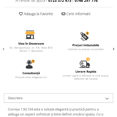
Ai nevoie de ajutor?
0723 372 473
/
0746 297 776
Fronton
Adauga la Favorite
Cere informatii
Șeminee decorative
Panouri pentru tavan
Console de interior
Cadre de ușă
Vino în Showroom
Prețuri Imbatabile
Ornamente de colț
Str. Aeroportului, nr. 4-6, Hala B10,
Calitate la preturi accesibile
Sector 1, Bucuresti
Livrare Rapida
Consultanță
Livram rapid si eficient la tine acasa,
Oricare este alegerea ta !
idiferent de locatie
Descriere
Cornișa 1.50.154 este o soluție elegantă și practică pentru a
adăuga un aspect sofisticat și bine definit oricărui spațiu. Cu o