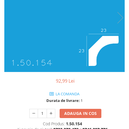
Coloane de interior
Baze coloane
Capiteluri coloane
Inele coloane
Inele coloane
Piedestaluri coloane
Trunchiuri coloane
Semicoloane de interior
Baze semicoloane
Inele semicoloane
Capiteluri semicoloane
92,99 Lei
Piedestaluri semicoloane
Trunchiuri semicoloane
LA COMANDA
Mulaje de interior
Durata de livrare:
1
Rozete de interior
ADAUGA IN COS
Panouri decorative
Cod Produs:
1.50.154
Cadru de arc