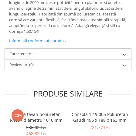
lungime de 2000 mm, este potrivită pentru plafonuri și perete,
având o lățime de 23 mm atât de-a lungul plafonului, cât și de-a
lungul peretelui. Fabricată din spumă poliuretanică, această
cornișă are varianta flexibilă, facilitând instalarea simplă și rapidă,
adaptându-se perfect la orice formă. Adaugă eleganță și stil cu
Cornișa 1.50.154!
Informatii conformitate produs
Caracteristici
Review-uri
(0)
PRODUSE SIMILARE
Rozeta tavan poliuretan
Consolă 1.19.005 Poliuretan
-20%
R4007 diametru 1010 mm
Gaudi 496 x 188 x 163 mm
586,02 Lei
221,77 Lei
468,82 Lei