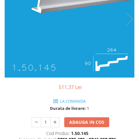
Coloane de interior
Baze coloane
Capiteluri coloane
Inele coloane
Inele coloane
Piedestaluri coloane
Trunchiuri coloane
Semicoloane de interior
Baze semicoloane
Inele semicoloane
Capiteluri semicoloane
511,37 Lei
Piedestaluri semicoloane
Trunchiuri semicoloane
LA COMANDA
Mulaje de interior
Durata de livrare:
1
Rozete de interior
ADAUGA IN COS
Panouri decorative
Cod Produs:
1.50.145
Cadru de arc