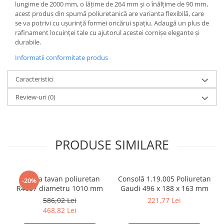
lungime de 2000 mm, o lățime de 264 mm și o înălțime de 90 mm,
acest produs din spumă poliuretanică are varianta flexibilă, care
se va potrivi cu ușurință formei oricărui spațiu. Adaugă un plus de
rafinament locuinței tale cu ajutorul acestei cornișe elegante și
durabile.
Informatii conformitate produs
Caracteristici
Review-uri
(0)
PRODUSE SIMILARE
Rozeta tavan poliuretan
Consolă 1.19.005 Poliuretan
-20%
R4007 diametru 1010 mm
Gaudi 496 x 188 x 163 mm
586,02 Lei
221,77 Lei
468,82 Lei