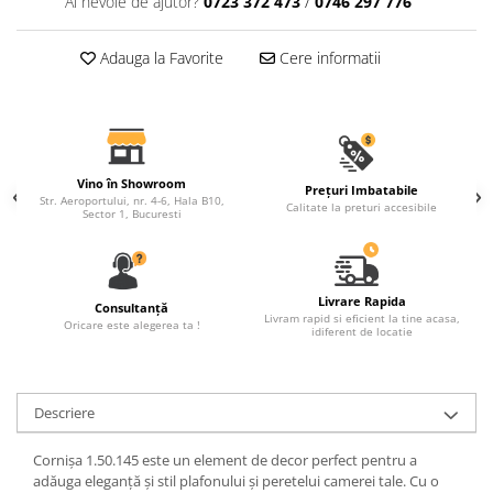
Ai nevoie de ajutor?
0723 372 473
/
0746 297 776
Fronton
Adauga la Favorite
Cere informatii
Șeminee decorative
Panouri pentru tavan
Console de interior
Cadre de ușă
Vino în Showroom
Prețuri Imbatabile
Ornamente de colț
Str. Aeroportului, nr. 4-6, Hala B10,
Calitate la preturi accesibile
Sector 1, Bucuresti
Livrare Rapida
Consultanță
Livram rapid si eficient la tine acasa,
Oricare este alegerea ta !
idiferent de locatie
Descriere
Cornișa 1.50.145 este un element de decor perfect pentru a
adăuga eleganță și stil plafonului și peretelui camerei tale. Cu o