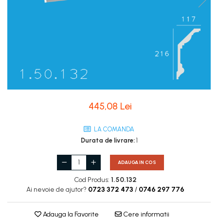
Coloane de interior
Baze coloane
Capiteluri coloane
Inele coloane
Inele coloane
Piedestaluri coloane
Trunchiuri coloane
Semicoloane de interior
445,08 Lei
Baze semicoloane
Inele semicoloane
LA COMANDA
Capiteluri semicoloane
Durata de livrare:
1
Piedestaluri semicoloane
Trunchiuri semicoloane
ADAUGA IN COS
Mulaje de interior
Cod Produs:
1.50.132
Ai nevoie de ajutor?
0723 372 473
/
0746 297 776
Rozete de interior
Panouri decorative
Adauga la Favorite
Cere informatii