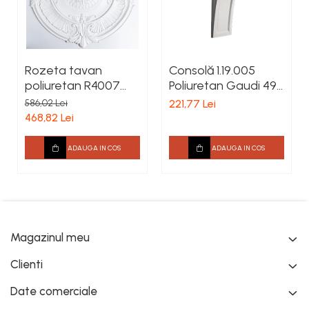
Rozeta tavan
Consolă 1.19.005
poliuretan R4007
Poliuretan Gaudi 496
diametru 1010 mm
x 188 x 163 mm
586,02 Lei
221,77 Lei
468,82 Lei
ADAUGA IN COS
ADAUGA IN COS
Magazinul meu
Clienti
Date comerciale