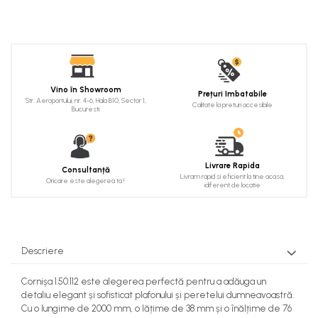
Cadru de arc
Fronton
Șeminee decorative
Panouri pentru tavan
Vino în Showroom
Prețuri Imbatabile
Str. Aeroportului, nr. 4-6, Hala B10, Sector 1,
Console de interior
Calitate la preturi accesibile
Bucuresti
Cadre de ușă
Ornamente de colț
Livrare Rapida
Consultanță
Livram rapid si eficient la tine acasa,
Oricare este alegerea ta !
idiferent de locatie
Descriere
Cornișa 1.50.112 este alegerea perfectă pentru a adăuga un
detaliu elegant și sofisticat plafonului și peretelui dumneavoastră.
Cu o lungime de 2000 mm, o lățime de 38 mm și o înălțime de 76