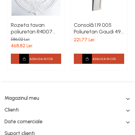
Rozeta tavan
Consolă 1.19.005
poliuretan R4007
Poliuretan Gaudi 496
diametru 1010 mm
x 188 x 163 mm
586,02 Lei
221,77 Lei
468,82 Lei
ADAUGA IN COS
ADAUGA IN COS
Magazinul meu
Clienti
Date comerciale
Suport clienti