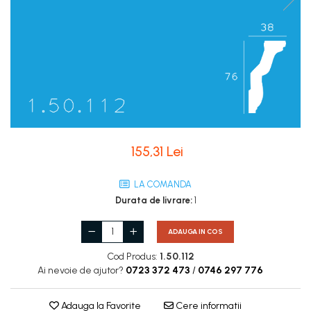
Coloane de interior
Baze coloane
Capiteluri coloane
Inele coloane
Inele coloane
Piedestaluri coloane
Trunchiuri coloane
Semicoloane de interior
155,31 Lei
Baze semicoloane
Inele semicoloane
LA COMANDA
Capiteluri semicoloane
Durata de livrare:
1
Piedestaluri semicoloane
Trunchiuri semicoloane
ADAUGA IN COS
Mulaje de interior
Cod Produs:
1.50.112
Ai nevoie de ajutor?
0723 372 473
/
0746 297 776
Rozete de interior
Panouri decorative
Adauga la Favorite
Cere informatii