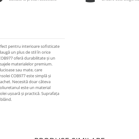
ect pentru interioare sofisticate
daugă un plus de stil în orice
 COB977 oferă durabilitate și un
inisajele materialelor premium.
 lucioase sau mate, care
onsolei COB977 este simplă și
n pachet. Necesită doar câteva
 Poliuretanul este un material
solei ușoară și practică. Suprafața
 blând.