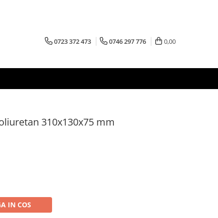
0723 372 473
0746 297 776
0,00
oliuretan 310x130x75 mm
A IN COS