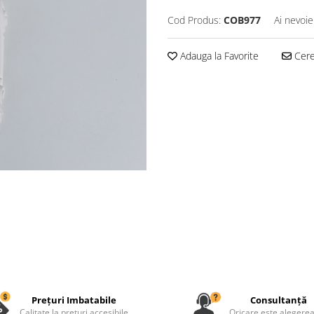
Cod Produs:
COB977
Ai nevoie
Adauga la Favorite
Cere 
Prețuri Imbatabile
Consultanță
Calitate la preturi accesibile
Oricare este alegerea 