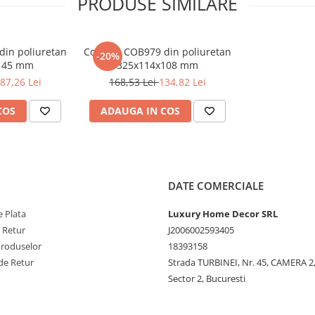
PRODUSE SIMILARE
din poliuretan
Consola COB979 din poliuretan
-20%
145 mm
325x114x108 mm
87,26 Lei
168,53 Lei
134,82 Lei
COS
ADAUGA IN COS
DATE COMERCIALE
 Plata
Luxury Home Decor SRL
e Retur
J2006002593405
Produselor
18393158
de Retur
Strada TURBINEI, Nr. 45, CAMERA 2,
Sector 2, Bucuresti