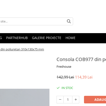
G
PARTNERHUB
GALERIE PROIECTE
HOME
 din poliuretan 310x130x75 mm
Consola COB977 din p
Freshouse
142,99 Lei
114,39 Lei
IN STOC
ADAUG