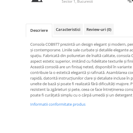
Capiteluri coloane
Sector 1, Bucuresti
Inele coloane
Inele coloane
Piedestaluri coloane
Caracteristici
Review-uri
(0)
Descriere
Trunchiuri coloane
Semicoloane de interior
Consola COB977 prezintă un design elegant și modern, perf
Baze semicoloane
și contemporane. Liniile sale curbate și detaliile elegante a
spațiu. Fabricată din poliuretan de înaltă calitate, consola
Inele semicoloane
aspect estetic superior, imitând cu fidelitate texturile și f
Capiteluri semicoloane
Această consolă are un finisaj neted, disponibil în variante
Piedestaluri semicoloane
contribuie la o estetică elegantă și rafinată. Asamblarea c
rapidă, datorită instrucțiunilor clare și detaliate incluse î
Trunchiuri semicoloane
unelte de bază și poate fi realizată fără dificultăți majore.
Mulaje de interior
rezistent la zgârieturi și pete, ceea ce face întreținerea con
poate fi curățată simplu cu o cârpă umedă și un detergent
Rozete de interior
Informatii conformitate produs
Panouri decorative
Cadru de arc
Fronton