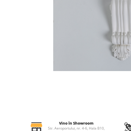
Profile decorative de interior
Cornișe de interior
Cornișe din poliuretan
Plinte de interior
Plinte din poliuretan
Plinte HARDEC
Brâuri de interior
Brâuri decorative de interior din
poliuretan
Brâuri HARDEC
Pilaștri de interior
Baze pilaștri
Capiteluri pilaștri
Trunchiuri pilaștri
Coloane de interior
Vino în Showroom
Baze coloane
Str. Aeroportului, nr. 4-6, Hala B10,