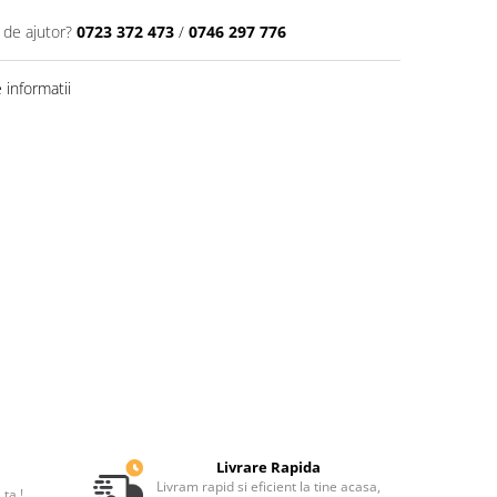
 de ajutor?
0723 372 473
/
0746 297 776
informatii
Livrare Rapida
Livram rapid si eficient la tine acasa,
ta !