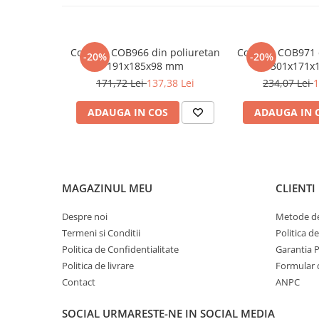
Șeminee decorative
Panouri pentru tavan
Console de interior
Consola COB966 din poliuretan
Consola COB971 
-20%
-20%
191x185x98 mm
301x171x
Cadre de ușă
171,72 Lei
137,38 Lei
234,07 Lei
1
Ornamente de colț
Accesorii profile decorative
ADAUGA IN COS
ADAUGA IN 
Parchet
Parchet Triplu Stratificat
MAGAZINUL MEU
CLIENTI
Despre noi
Metode de
Termeni si Conditii
Politica d
Politica de Confidentialitate
Garantia 
Politica de livrare
Formular 
Contact
ANPC
SOCIAL
URMARESTE-NE IN SOCIAL MEDIA