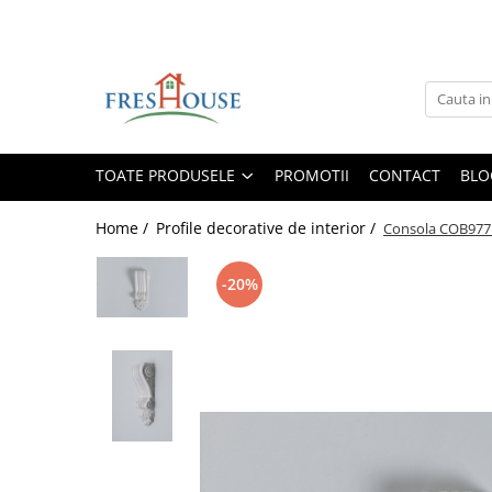
Toate Produsele
Profile decorative de exterior
Ancadramente Fereastra
TOATE PRODUSELE
PROMOTII
CONTACT
BLO
Solbancuri Fereastra
Brâuri de exterior
Home /
Profile decorative de interior /
Consola COB977
Cornișe de exterior
Chei de bolta
-20%
Console de exterior
Colțare de exterior
Pilaștri de exterior
Coloane de exterior
Panouri decorative de exterior tip
FUGA