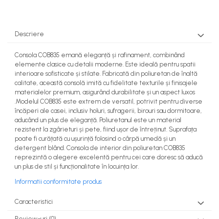
Descriere
Consola COB835 emană eleganță și rafinament, combinând
elemente clasice cu detalii moderne. Este ideală pentru spatii
interioare sofisticate și stilate. Fabricată din poliuretan de înaltă
calitate, această consolă imită cu fidelitate texturile și finisajele
materialelor premium, asigurând durabilitate și un aspect luxos
.Modelul COB835 este extrem de versatil, potrivit pentru diverse
încăperi ale casei, inclusiv holuri, sufragerii, birouri sau dormitoare,
aducând un plus de eleganță. Poliuretanul este un material
rezistent la zgârieturi și pete, fiind ușor de întreținut. Suprafața
poate fi curățată cu ușurință folosind o cârpă umedă și un
detergent blând. Consola de interior din poliuretan COB835
reprezintă o alegere excelentă pentru cei care doresc să aducă
un plus de stil și funcționalitate în locuința lor.
Informatii conformitate produs
Caracteristici
Review-uri
(0)