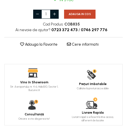
Cadru de arc
Fronton
ADAUGA IN COS
Șeminee decorative
Cod Produs:
COB835
Ai nevoie de ajutor?
0723 372 473
/
0746 297 776
Panouri pentru tavan
Console de interior
Adauga la Favorite
Cere informatii
Cadre de ușă
Ornamente de colț
Vino în Showroom
Prețuri Imbatabile
Str. Aeroportului, nr. 4-6, Hala B10, Sector 1,
Calitate la preturi accesibile
Bucuresti
Livrare Rapida
Consultanță
Livram rapid si eficient la tine acasa,
Oricare este alegerea ta !
idiferent de locatie