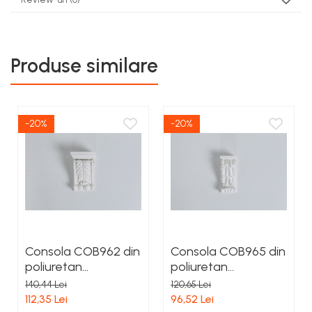
Produse similare
-20%
-20%
Consola COB962 din
Consola COB965 din
poliuretan
poliuretan
250x168x122 mm
206x91x76 mm
140,44 Lei
120,65 Lei
112,35 Lei
96,52 Lei