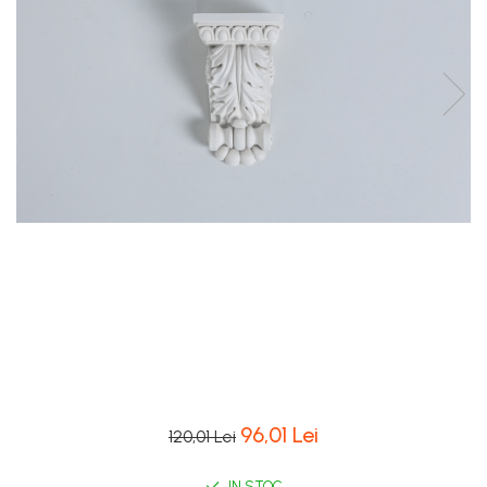
Coloane de interior
Baze coloane
Capiteluri coloane
Inele coloane
Inele coloane
Piedestaluri coloane
Trunchiuri coloane
Semicoloane de interior
Baze semicoloane
Inele semicoloane
Capiteluri semicoloane
Piedestaluri semicoloane
Trunchiuri semicoloane
Mulaje de interior
Rozete de interior
96,01 Lei
120,01 Lei
Panouri decorative
IN STOC